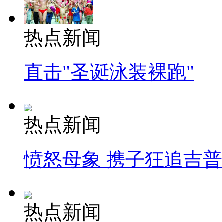
热点新闻
直击"圣诞泳装裸跑"
热点新闻
愤怒母象 携子狂追吉
热点新闻