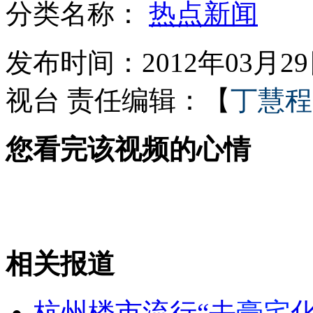
分类名称：
热点新闻
豪华水泥管酒店最贵47美元一晚
发布时间：2012年03月29日
视台
责任编辑：【
丁慧程
卡恩性侵民事诉讼案开庭
您看完该视频的心情
当当网启用临时"安全模式"
世界最大面积"换脸"手术完成
相关报道
山西运城恶犬咬伤多人 警民合力深夜将其击毙
杭州楼市流行“去
豪宅
化