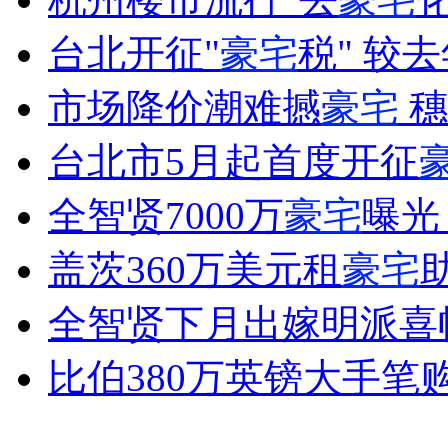
台北开征"
豪宅
税" 较
女孩北京地铁殴打老人 痛下狠手拳打脚踢
市场降价潮难撼
豪宅
穗
台北市5月起首度开征
无痛分娩是否安全 医生回应
全智贤7000万
豪宅
曝光
外交部：反对强权政治霸凌主义
盖茨360万美元租
豪宅
外交部：有关国家言论片面不公正
全智贤下月出嫁明派喜
比伯380万英镑大手笔
安徽一实载49人客车翻车