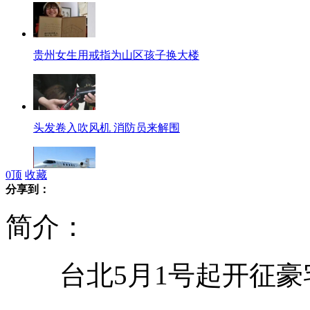
贵州女生用戒指为山区孩子换大楼
头发卷入吹风机 消防员来解围
0
顶
收藏
分享到：
999急救中心将启用"空中ICU"
简介：
台北5月1号起开征豪
西门子经销商起歪心掺卖假货