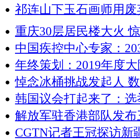
祁连山下玉石画师用废
重庆30层居民楼大火
中国疾控中心专家：203
年终策划：2019年度大陆
悼念冰桶挑战发起人 数百
韩国议会打起来了：选举
解放军驻香港部队发布三
CGTN记者王冠探访新疆