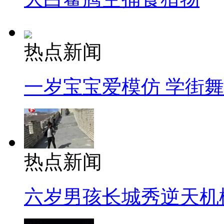
热点新闻
一岁宝宝爱模仿 学街
热点新闻
六岁男孩长城秀逆天机