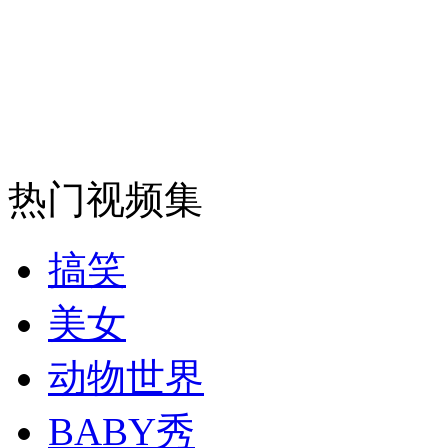
走！跟着总书记去植树
消防员救轻生者
花炮节热闹非凡
减压"枕头大战"
热门视频集
纽约上演“枕头大战”
搞笑
美女
司机酒驾遇交警 急速倒车逃窜
动物世界
BABY秀