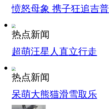
愤怒母象 携子狂追吉
热点新闻
超萌汪星人直立行走
热点新闻
呆萌大熊猫滑雪取乐