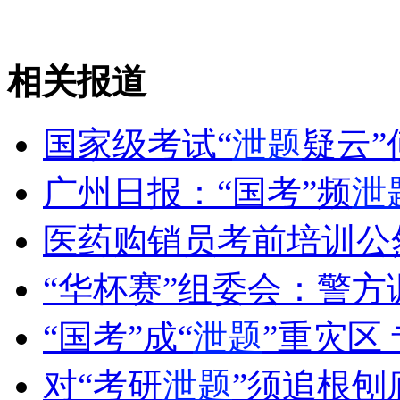
走！跟着总书记去植树
相关报道
消防员救轻生者
花炮节热闹非凡
减压"枕头大战"
国家级考试“
泄题
疑云
广州日报：“国考”频
泄
纽约上演“枕头大战”
医药购销员考前培训公
“华杯赛”组委会：警方
司机酒驾遇交警 急速倒车逃窜
“国考”成“
泄题
”重灾区
对“考研
泄题
”须追根刨