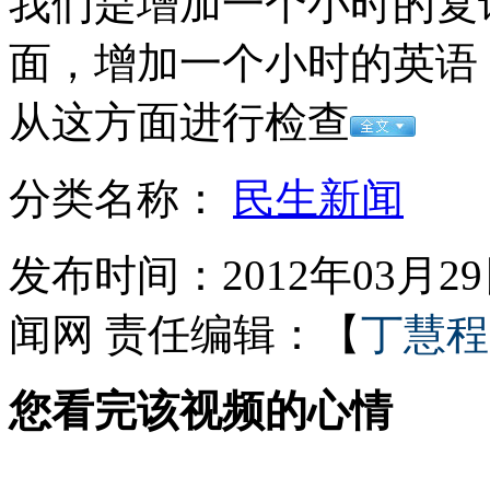
我们是增加一个小时的复
面，增加一个小时的英语
女孩北京地铁殴打老人 痛下狠手拳打脚踢
从这方面进行检查
无痛分娩是否安全 医生回应
分类名称：
民生新闻
外交部：反对强权政治霸凌主义
发布时间：2012年03月29日
闻网
责任编辑：【
丁慧程
外交部：有关国家言论片面不公正
您看完该视频的心情
安徽一实载49人客车翻车