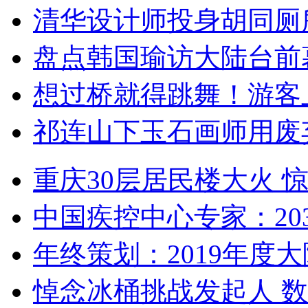
清华设计师投身胡同厕
盘点韩国瑜访大陆台前
想过桥就得跳舞！游客
祁连山下玉石画师用废
重庆30层居民楼大火
中国疾控中心专家：203
年终策划：2019年度大陆
悼念冰桶挑战发起人 数百