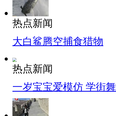
热点新闻
大白鲨腾空捕食猎物
热点新闻
一岁宝宝爱模仿 学街