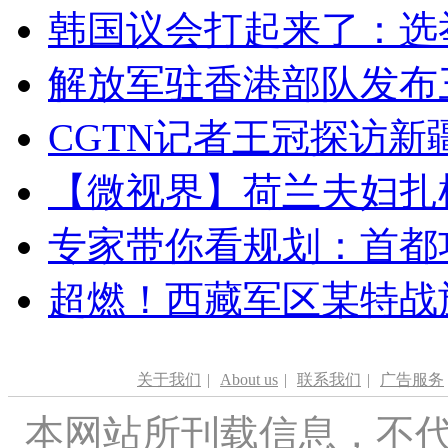
韩国议会打起来了：选举
解放军驻香港部队发布三
CGTN记者王冠探访新疆
【微视界】荷兰夫妇扎根青
专家带你看规划：首都功
超燃！西藏军区某特战
关于我们
|
About us
|
联系我们
|
广告服务
本网站所刊载信息，不代