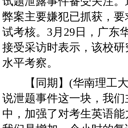
试题泄露事件备受关注。
弊案主要嫌犯已抓获，要
滨崎步新辑首周销仅9.8万
试考核。3月29日，广
接受采访时表示，该校研
美女老板顾春芳欠债数亿 曾自残
水平考察。
烧伤后首复出 Selina坦言紧张
【同期】(华南理工大学
说泄题事件这一块，我们
艺人争隐私获胜 曾志伟望作指引
中，加强了对考生英语能
山西运城恶犬咬伤多人 警民合力深夜将其击毙