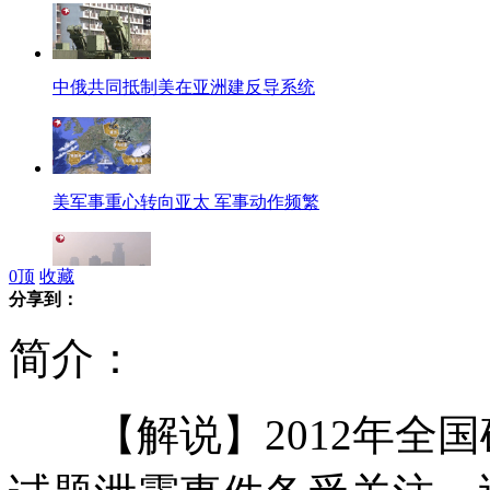
中俄共同抵制美在亚洲建反导系统
美军事重心转向亚太 军事动作频繁
0
顶
收藏
分享到：
上海将公布臭氧监测实时数据 指导出行
简介：
【解说】2012年全国
杜汶泽告别微博 力挺舒淇