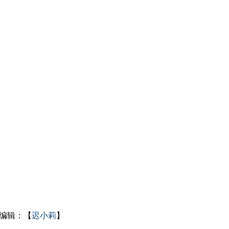
编辑：【
迟小莉
】