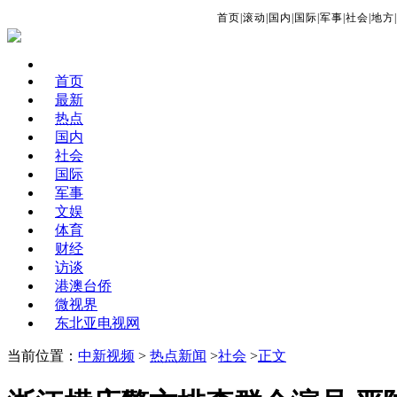
首页
|
滚动
|
国内
|
国际
|
军事
|
社会
|
地方
|
首页
最新
热点
国内
社会
国际
军事
文娱
体育
财经
访谈
港澳台侨
微视界
东北亚电视网
当前位置：
中新视频
>
热点新闻
>
社会
>
正文