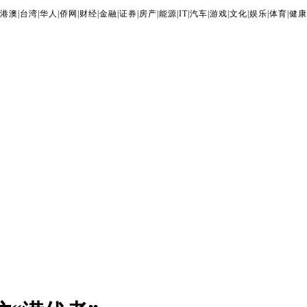
港澳
|
台湾
|
华人
|
侨网
|
财经
|
金融
|
证券
|
房产
|
能源
|
IT
|
汽车
|
游戏
|
文化
|
娱乐
|
体育
|
健康