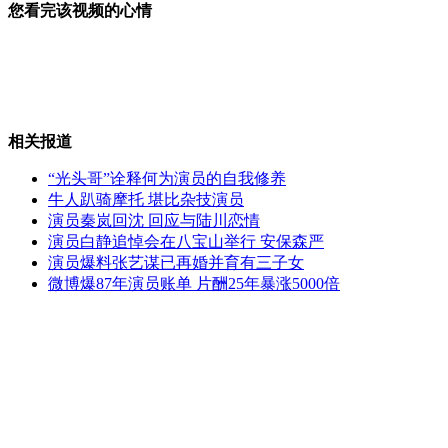
您看完该视频的心情
奥巴马欲与林书豪切磋球艺
相关报道
日本预测首都地震震度将达7级
“光头哥”诠释何为演员的自我修养
牛人趴骑摩托 堪比杂技演员
演员秦岚回沈 回应与陆川恋情
演员白静追悼会在八宝山举行 安保森严
美研发"神奇"水凝胶能修复受损心脏
演员爆料张艺谋已再婚并育有三子女
微博爆87年演员账单 片酬25年暴涨5000倍
老帕祝贺金隅夺冠
山西运城恶犬咬伤多人 警民合力深夜将其击毙