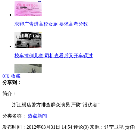
求卵广告进高校女厕 要求高考分数
校车撞倒儿童 司机查看后又开车碾过
0
顶
收藏
分享到：
实拍2岁女童掉下电动车遭车碾压
简介：
浙江横店警方排查群众演员 严防“潜伏者”
分类名称：
热点新闻
"虎女郎"欲拍电影曝伍兹隐私
发布时间：2012年03月31日 14:54
评论(
0
)
来源：辽宁卫视
责任