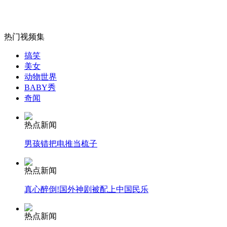
热门视频集
女孩北京地铁殴打老人 痛下狠手拳打脚踢
搞笑
美女
动物世界
无痛分娩是否安全 医生回应
BABY秀
奇闻
外交部：反对强权政治霸凌主义
热点新闻
男孩错把电推当梳子
外交部：有关国家言论片面不公正
热点新闻
真心醉倒!国外神剧被配上中国民乐
安徽一实载49人客车翻车
热点新闻