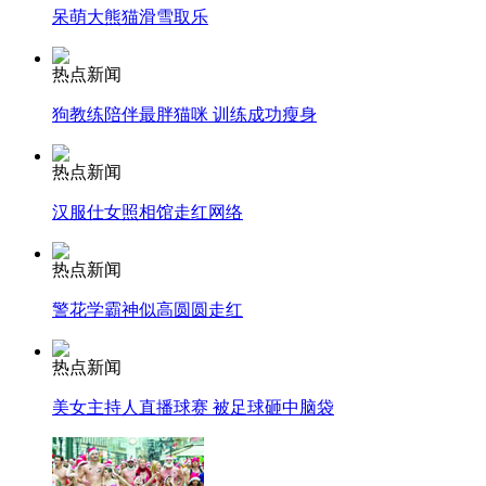
呆萌大熊猫滑雪取乐
走！跟着总书记去植树
热点新闻
狗教练陪伴最胖猫咪 训练成功瘦身
消防员救轻生者
花炮节热闹非凡
减压"枕头大战"
热点新闻
汉服仕女照相馆走红网络
纽约上演“枕头大战”
热点新闻
警花学霸神似高圆圆走红
司机酒驾遇交警 急速倒车逃窜
热点新闻
美女主持人直播球赛 被足球砸中脑袋