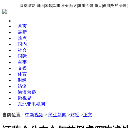
首页
|
滚动
|
国内
|
国际
|
军事
|
社会
|
地方
|
港澳
|
台湾
|
华人
|
侨网
|
财经
|
金融
|
首页
最新
热点
国内
社会
国际
军事
文娱
体育
财经
访谈
港澳台侨
微视界
东北亚电视网
当前位置：
中新视频
>
民生新闻
>
财经
>
正文