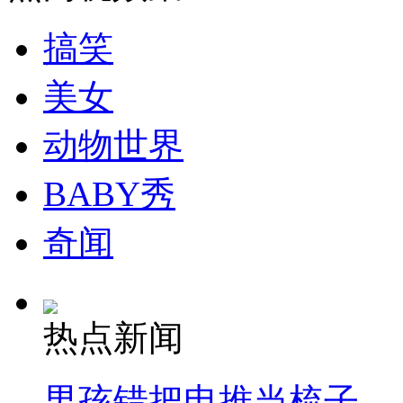
搞笑
走！跟着总书记去植树
美女
消防员救轻生者
花炮节热闹非凡
减压"枕头大战"
动物世界
BABY秀
纽约上演“枕头大战”
奇闻
司机酒驾遇交警 急速倒车逃窜
热点新闻
男孩错把电推当梳子