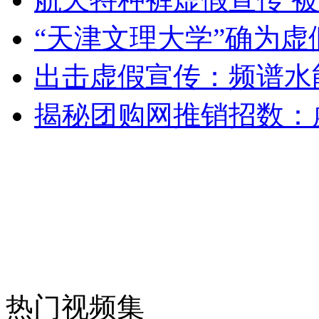
“天津文理大学”确为虚
女孩北京地铁殴打老人 痛下狠手拳打脚踢
出击虚假宣传：频谱水
揭秘团购网推销招数：
无痛分娩是否安全 医生回应
外交部：反对强权政治霸凌主义
外交部：有关国家言论片面不公正
安徽一实载49人客车翻车
热门视频集