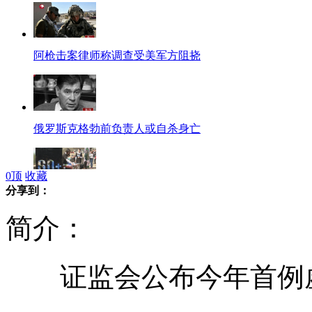
阿枪击案律师称调查受美军方阻挠
俄罗斯克格勃前负责人或自杀身亡
0
顶
收藏
分享到：
武汉大学学生为地球办葬礼倡导节能
简介：
证监会公布今年首例
美国“传奇”老人：91岁识字98岁出书