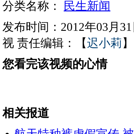
分类名称：
民生新闻
浩瀚苍穹 三大天象四月上演
发布时间：2012年03月31日
视
责任编辑：【
迟小莉
】
新浪腾讯暂停微博评论功能至4月3日
您看完该视频的心情
走访“猫眼”奇人：夜间视物如白昼
南沙群岛大兴土木 菲律宾无视中方抗议
相关报道
山西运城恶犬咬伤多人 警民合力深夜将其击毙
航天特种裤虚假宣传 