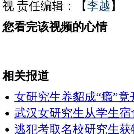
视
责任编辑：【
李越
】
中央气象台：继续发布沙尘暴蓝色预警
您看完该视频的心情
浙江查出新型地沟油:现场恶臭刺鼻
相关报道
山西运城恶犬咬伤多人 警民合力深夜将其击毙
女研究生养貂成“瘾”竟
女孩北京地铁殴打老人 痛下狠手拳打脚踢
武汉女研究生从学生宿
无痛分娩是否安全 医生回应
逃犯考取名校研究生获