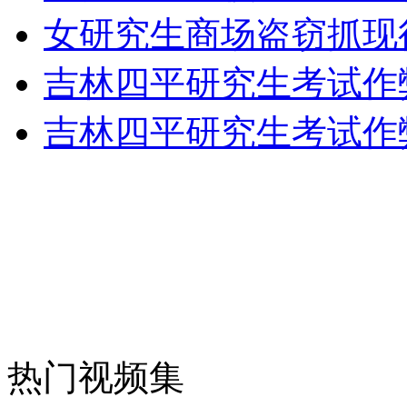
女研究生商场盗窃抓现
外交部：反对强权政治霸凌主义
吉林四平研究生考试作
外交部：有关国家言论片面不公正
吉林四平研究生考试作
安徽一实载49人客车翻车
走！跟着总书记去植树
消防员救轻生者
花炮节热闹非凡
减压"枕头大战"
热门视频集