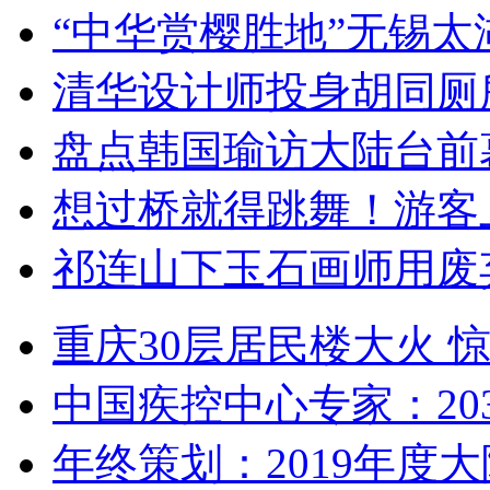
“中华赏樱胜地”无锡
清华设计师投身胡同厕
盘点韩国瑜访大陆台前
想过桥就得跳舞！游客
祁连山下玉石画师用废
重庆30层居民楼大火
中国疾控中心专家：203
年终策划：2019年度大陆