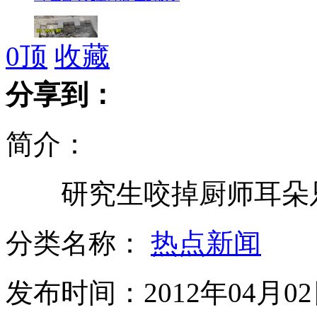
0
顶
收藏
北京:路面突然塌陷 女白领掉入热水坑
分享到：
简介：
莫斯科一在建摩天大楼发生严重火灾
研究生咬掉厨师耳朵只
10只朱鹮"落沪" 动物园"豪宅"相迎
分类名称：
热点新闻
发布时间：2012年04月02日
沪部分"洋奶粉"再次涨价5%到10%