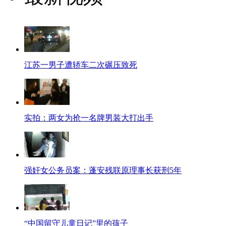
江苏一男子遭轿车二次碾压致死
实拍：两女为抢一名牌男装大打出手
强奸女公务员案：蓬安残联原理事长获刑5年
“中国留守儿童日记”里的孩子