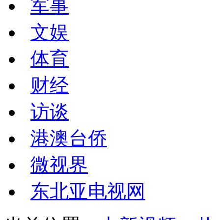
军事
文娱
体育
财经
访谈
港澳台侨
微视界
东北亚电视网