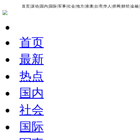
首页
|
滚动
|
国内
|
国际
|
军事
|
社会
|
地方
|
港澳
|
台湾
|
华人
|
侨网
|
财经
|
金融
|
首页
最新
热点
国内
社会
国际