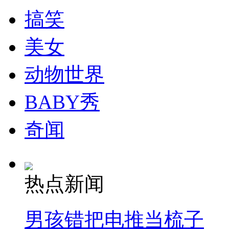
搞笑
纽约上演“枕头大战”
美女
司机酒驾遇交警 急速倒车逃窜
动物世界
BABY秀
奇闻
热点新闻
男孩错把电推当梳子