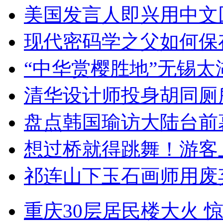
美国发言人即兴用中文
现代密码学之父如何保
“中华赏樱胜地”无锡
清华设计师投身胡同厕
盘点韩国瑜访大陆台前
想过桥就得跳舞！游客
祁连山下玉石画师用废
重庆30层居民楼大火