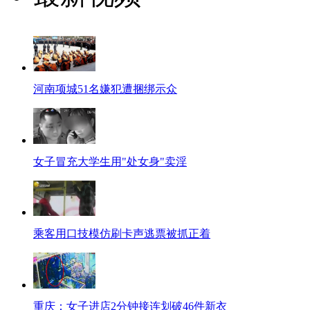
河南项城51名嫌犯遭捆绑示众
女子冒充大学生用"处女身"卖淫
乘客用口技模仿刷卡声逃票被抓正着
重庆：女子进店2分钟接连划破46件新衣