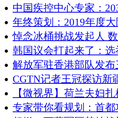
中国疾控中心专家：203
年终策划：2019年度大陆
悼念冰桶挑战发起人 数百
韩国议会打起来了：选举
解放军驻香港部队发布三
CGTN记者王冠探访新疆
【微视界】荷兰夫妇扎根青
专家带你看规划：首都功