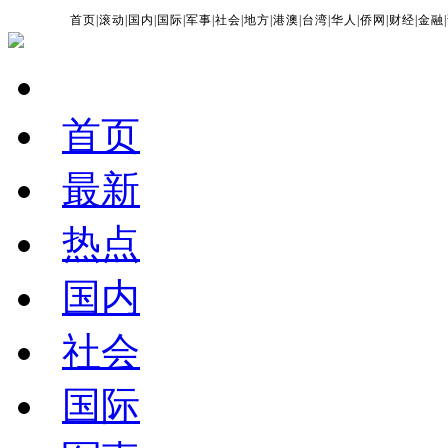
首页
|
滚动
|
国内
|
国际
|
军事
|
社会
|
地方
|
港澳
|
台湾
|
华人
|
侨网
|
财经
|
金融
|
首页
最新
热点
国内
社会
国际