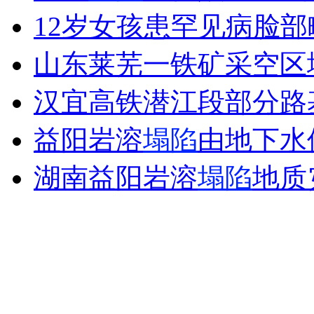
12岁女孩患罕见病脸部
外交部：反对强权政治霸凌主义
山东莱芜一铁矿采空区
外交部：有关国家言论片面不公正
汉宜高铁潜江段部分路
益阳岩溶
塌陷
由地下水
安徽一实载49人客车翻车
湖南益阳岩溶
塌陷
地质
走！跟着总书记去植树
消防员救轻生者
花炮节热闹非凡
减压"枕头大战"