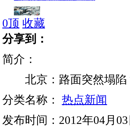
0
顶
收藏
北京机场高速堵车五公里 数百人狂跑
分享到：
简介：
王海剑涉嫌武汉建行爆炸案被起诉
北京：路面突然塌陷 
女大学生微博“直播”自杀竟是愚人节玩笑
分类名称：
热点新闻
发布时间：2012年04月03日
专家回应“9到11楼PM2.5颗粒密度最大”