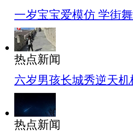
一岁宝宝爱模仿 学街
热点新闻
六岁男孩长城秀逆天机
热点新闻