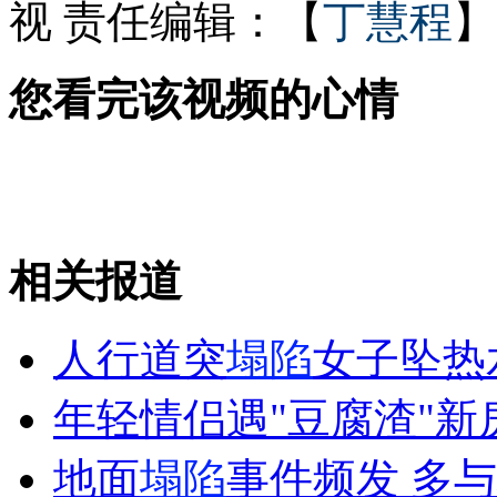
视
责任编辑：【
丁慧程
】
武汉4朵天价绿牡丹被游客偷偷掐走
您看完该视频的心情
手机一月“欠费”12万 原是移动逗你玩
相关报道
山西运城恶犬咬伤多人 警民合力深夜将其击毙
人行道突
塌陷
女子坠热
女孩北京地铁殴打老人 痛下狠手拳打脚踢
年轻情侣遇"豆腐渣"新
无痛分娩是否安全 医生回应
地面
塌陷
事件频发 多