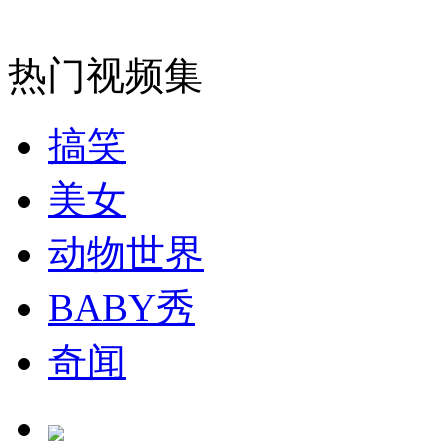
纽约上演“枕头大战”
热门视频集
司机酒驾遇交警 急速倒车逃窜
搞笑
美女
动物世界
BABY秀
奇闻