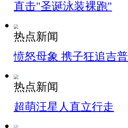
直击"圣诞泳装裸跑"
热点新闻
愤怒母象 携子狂追吉
热点新闻
超萌汪星人直立行走