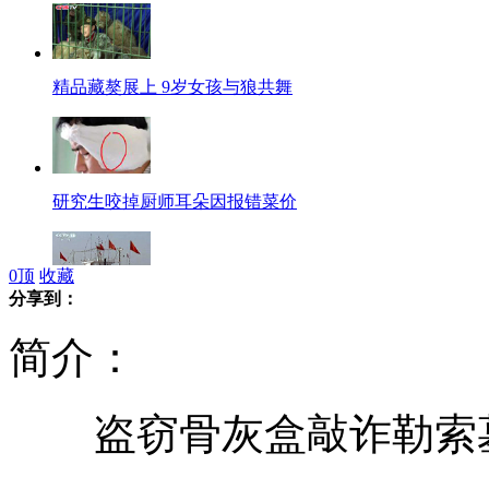
精品藏獒展上 9岁女孩与狼共舞
研究生咬掉厨师耳朵因报错菜价
0
顶
收藏
分享到：
专家：刀鱼繁殖期应禁捕
简介：
盗窃骨灰盒敲诈勒索
赴台个人游增十个试点城市