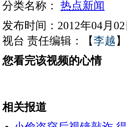
分类名称：
热点新闻
林书豪将接受膝盖手术伤停6周
发布时间：2012年04月02日
视台
责任编辑：【
李越
】
北京八宝山公墓七点停车位饱和
您看完该视频的心情
成都24岁女孩担纲伦敦奥运“重任”
情歌小天后丁当杭州动情 最爱“小小鸟”
相关报道
山西运城恶犬咬伤多人 警民合力深夜将其击毙
小偷盗窃后视镜敲诈 