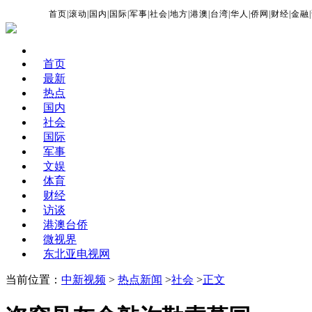
首页
|
滚动
|
国内
|
国际
|
军事
|
社会
|
地方
|
港澳
|
台湾
|
华人
|
侨网
|
财经
|
金融
|
首页
最新
热点
国内
社会
国际
军事
文娱
体育
财经
访谈
港澳台侨
微视界
东北亚电视网
当前位置：
中新视频
>
热点新闻
>
社会
>
正文