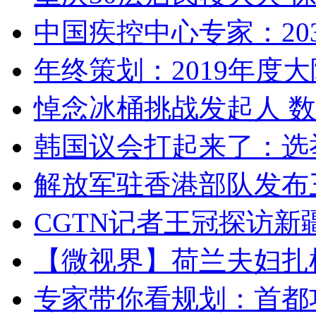
中国疾控中心专家：203
年终策划：2019年度大陆
悼念冰桶挑战发起人 数百
韩国议会打起来了：选举
解放军驻香港部队发布三
CGTN记者王冠探访新疆
【微视界】荷兰夫妇扎根青
专家带你看规划：首都功