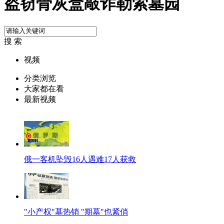
盗窃骨灰盒敲诈勒索墓园
搜 索
视频
分类浏览
大家都在看
最新视频
俄一客机坠毁16人遇难17人获救
"小产权"墓热销 "期墓"也紧俏