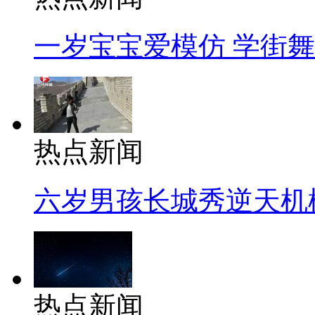
一岁宝宝爱模仿 学街
热点新闻
六岁男孩长城秀逆天机
热点新闻