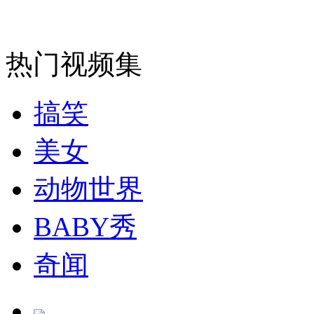
走！跟着总书记去植树
热门视频集
消防员救轻生者
花炮节热闹非凡
减压"枕头大战"
搞笑
美女
纽约上演“枕头大战”
动物世界
BABY秀
司机酒驾遇交警 急速倒车逃窜
奇闻