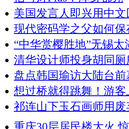
美国发言人即兴用中文
现代密码学之父如何保
“中华赏樱胜地”无锡
清华设计师投身胡同厕
盘点韩国瑜访大陆台前
想过桥就得跳舞！游客
祁连山下玉石画师用废
重庆30层居民楼大火