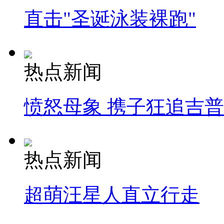
直击"圣诞泳装裸跑"
热点新闻
愤怒母象 携子狂追吉
热点新闻
超萌汪星人直立行走