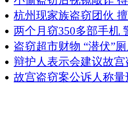
杭州现家族盗窃团伙 擅
女孩北京地铁殴打老人 痛下狠手拳打脚踢
两个月窃350多部手机
盗窃超市财物 “潜伏”
无痛分娩是否安全 医生回应
辩护人表示会建议故宫
外交部：反对强权政治霸凌主义
故宫盗窃案公诉人称量
外交部：有关国家言论片面不公正
安徽一实载49人客车翻车