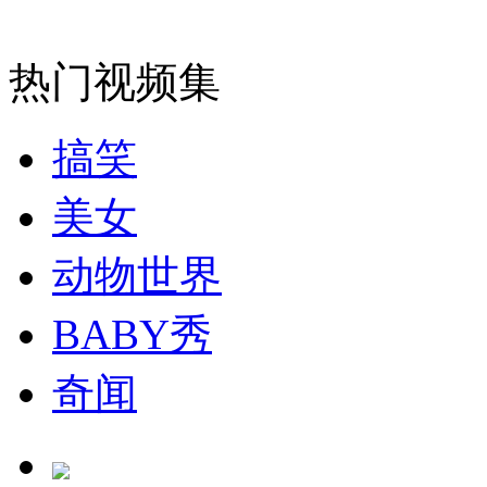
纽约上演“枕头大战”
热门视频集
司机酒驾遇交警 急速倒车逃窜
搞笑
美女
动物世界
BABY秀
奇闻