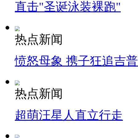
直击"圣诞泳装裸跑"
热点新闻
愤怒母象 携子狂追吉
热点新闻
超萌汪星人直立行走