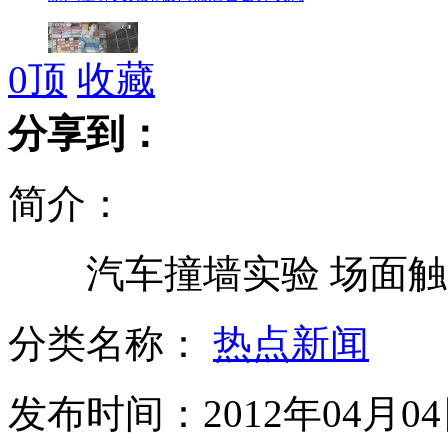
0
顶
收藏
记者探秘殡葬用品价格
分享到：
简介：
各地掀起绿色祭扫风 鲜花卡片寄哀思
汽车撞墙实验 场面触
围剿新型地沟油：流向多个省市
分类名称：
热点新闻
发布时间：2012年04月04日
日预测9级地震 谣传影响上海浙江