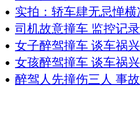
实拍：轿车肆无忌惮横
外交部：反对强权政治霸凌主义
司机故意撞车 监控记
外交部：有关国家言论片面不公正
女子醉驾撞车 谈车祸
女孩醉驾撞车 谈车祸
安徽一实载49人客车翻车
醉驾人先撞伤三人 事
走！跟着总书记去植树
消防员救轻生者
花炮节热闹非凡
减压"枕头大战"