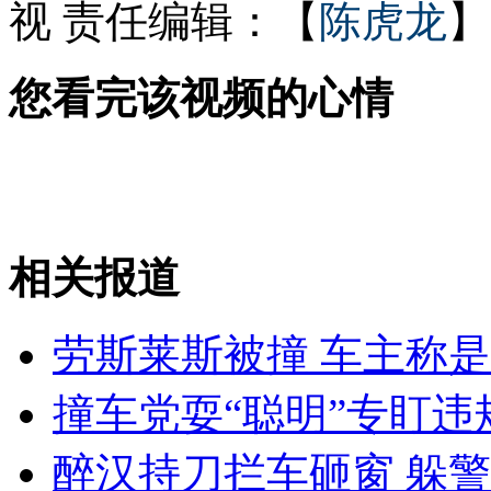
视
责任编辑：【
陈虎龙
】
产妇下体流出纱布 质疑医生
您看完该视频的心情
孕妇产下一怪胎：男女生殖器都有
相关报道
山西运城恶犬咬伤多人 警民合力深夜将其击毙
劳斯莱斯被撞 车主称
女孩北京地铁殴打老人 痛下狠手拳打脚踢
撞车党耍“聪明”专盯违
无痛分娩是否安全 医生回应
醉汉持刀拦车砸窗 躲