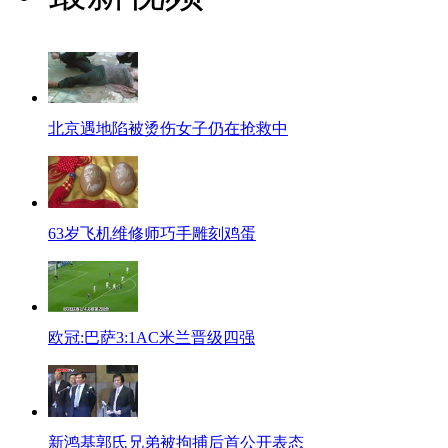
北京遇地陷被烫伤女子仍在抢救中
63岁飞机维修师巧手雕刻鸡蛋
欧冠:巴萨3:1AC米兰晋级四强
新鸿基郭氏兄弟被拘捕后首公开表态