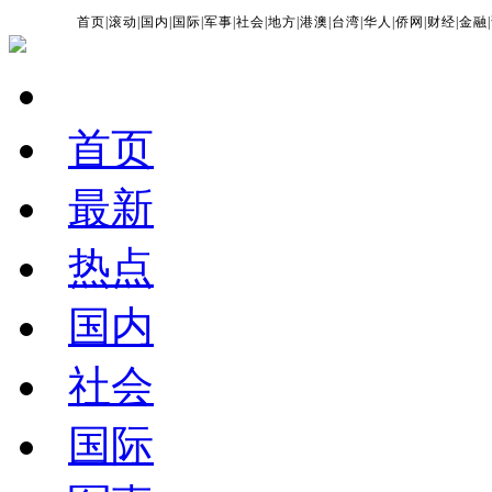
首页
|
滚动
|
国内
|
国际
|
军事
|
社会
|
地方
|
港澳
|
台湾
|
华人
|
侨网
|
财经
|
金融
|
首页
最新
热点
国内
社会
国际