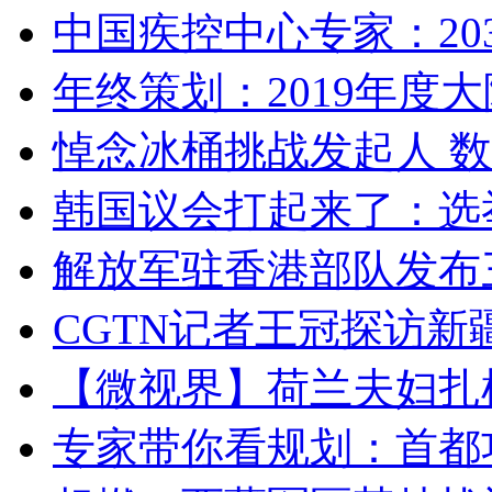
中国疾控中心专家：203
年终策划：2019年度大陆
悼念冰桶挑战发起人 数百
韩国议会打起来了：选举
解放军驻香港部队发布三
CGTN记者王冠探访新疆
【微视界】荷兰夫妇扎根青
专家带你看规划：首都功