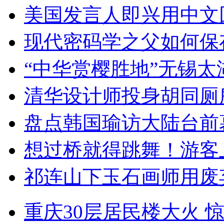
美国发言人即兴用中文
现代密码学之父如何保
“中华赏樱胜地”无锡
清华设计师投身胡同厕
盘点韩国瑜访大陆台前
想过桥就得跳舞！游客
祁连山下玉石画师用废
重庆30层居民楼大火