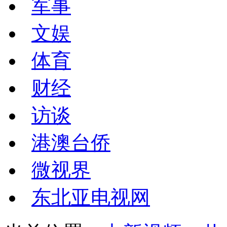
军事
文娱
体育
财经
访谈
港澳台侨
微视界
东北亚电视网