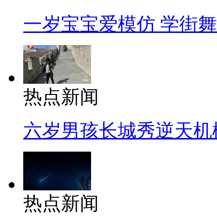
一岁宝宝爱模仿 学街
热点新闻
六岁男孩长城秀逆天机
热点新闻