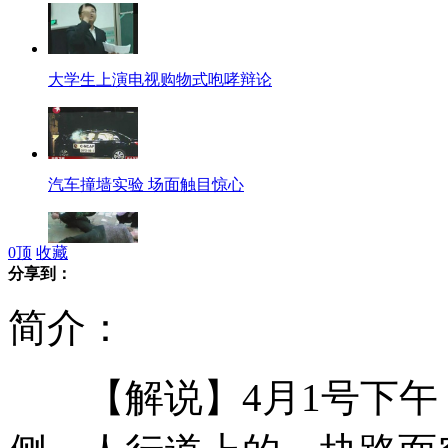
大学生上演电视购物式咆哮辩论
汽车撞墙实验 场面触目惊心
0
顶
收藏
分享到：
北京遇地陷被烫伤女子仍在抢救中
简介：
【解说】4月1号下午
63岁飞机维修师巧手雕刻鸡蛋