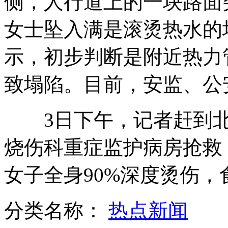
侧，人行道上的一块路面
女士坠入满是滚烫热水的
欧冠:巴萨3:1AC米兰晋级四强
示，初步判断是附近热力
致塌陷。目前，安监、公
新鸿基郭氏兄弟被拘捕后首公开表态
3日下午，记者赶到北
记者探秘殡葬用品价格
烧伤科重症监护病房抢救
女子全身90%深度烫伤
各地掀起绿色祭扫风 鲜花卡片寄哀思
分类名称：
热点新闻
山西运城恶犬咬伤多人 警民合力深夜将其击毙