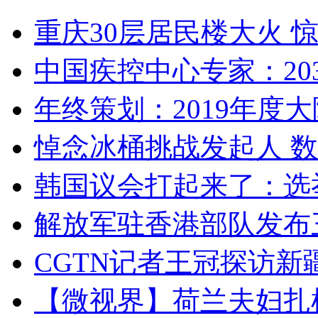
重庆30层居民楼大火
中国疾控中心专家：203
年终策划：2019年度大陆
悼念冰桶挑战发起人 数百
韩国议会打起来了：选举
解放军驻香港部队发布三
CGTN记者王冠探访新疆
【微视界】荷兰夫妇扎根青