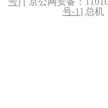
号
] [ 京公网安备：1101020
号-1
] 总机：