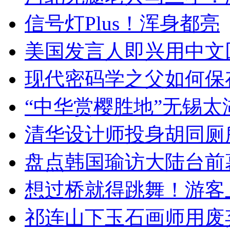
信号灯Plus！浑身都亮
美国发言人即兴用中文
现代密码学之父如何保
“中华赏樱胜地”无锡
清华设计师投身胡同厕
盘点韩国瑜访大陆台前
想过桥就得跳舞！游客
祁连山下玉石画师用废