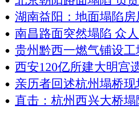
湖南益阳：地面塌陷房
走！跟着总书记去植树
南昌路面突然塌陷 众
消防员救轻生者
花炮节热闹非凡
减压"枕头大战"
贵州黔西一燃气铺设工
西安120亿所建大明宫
纽约上演“枕头大战”
亲历者回述杭州塌桥现
直击：杭州西兴大桥塌
司机酒驾遇交警 急速倒车逃窜