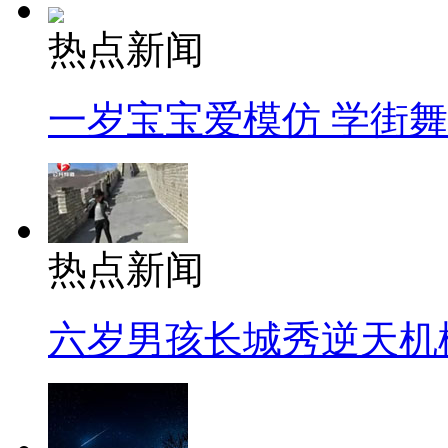
热点新闻
一岁宝宝爱模仿 学街
热点新闻
六岁男孩长城秀逆天机