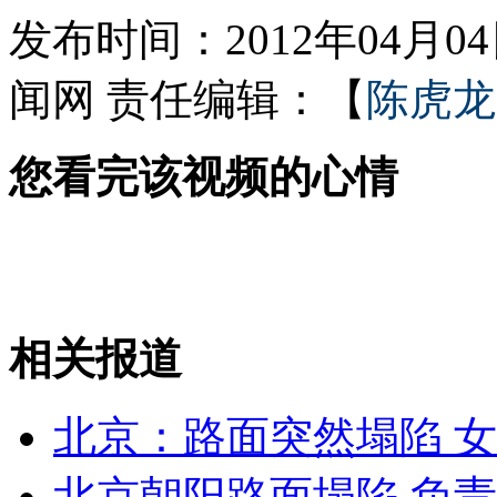
发布时间：2012年04月04日
闻网
责任编辑：【
陈虎龙
女孩北京地铁殴打老人 痛下狠手拳打脚踢
您看完该视频的心情
无痛分娩是否安全 医生回应
外交部：反对强权政治霸凌主义
外交部：有关国家言论片面不公正
相关报道
北京：路面突然塌陷 
安徽一实载49人客车翻车
北京朝阳路面塌陷 负