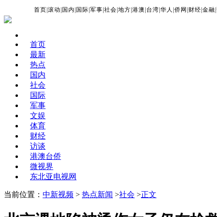
首页
|
滚动
|
国内
|
国际
|
军事
|
社会
|
地方
|
港澳
|
台湾
|
华人
|
侨网
|
财经
|
金融
|
首页
最新
热点
国内
社会
国际
军事
文娱
体育
财经
访谈
港澳台侨
微视界
东北亚电视网
当前位置：
中新视频
>
热点新闻
>
社会
>
正文