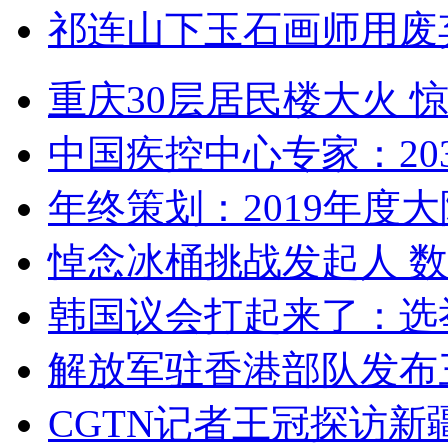
祁连山下玉石画师用废
重庆30层居民楼大火
中国疾控中心专家：203
年终策划：2019年度大陆
悼念冰桶挑战发起人 数百
韩国议会打起来了：选举
解放军驻香港部队发布三
CGTN记者王冠探访新疆