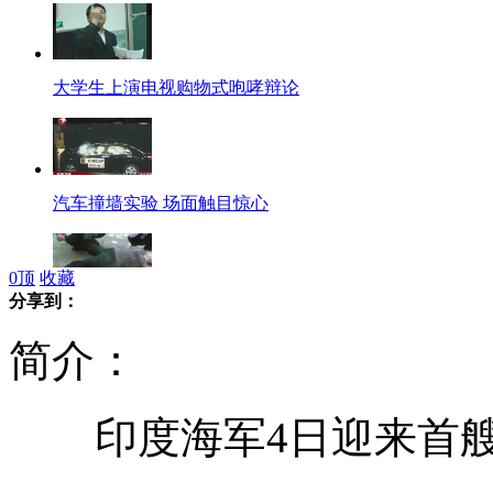
大学生上演电视购物式咆哮辩论
汽车撞墙实验 场面触目惊心
0
顶
收藏
分享到：
北京遇地陷被烫伤女子仍在抢救中
简介：
印度海军4日迎来首艘
63岁飞机维修师巧手雕刻鸡蛋