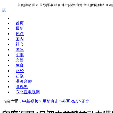
首页
|
滚动
|
国内
|
国际
|
军事
|
社会
|
地方
|
港澳
|
台湾
|
华人
|
侨网
|
财经
|
金融
|
首页
最新
热点
国内
社会
国际
军事
文娱
体育
财经
访谈
港澳台侨
微视界
东北亚电视网
当前位置：
中新视频
>
军情直击
>
外军动态
>
正文