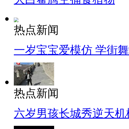
热点新闻
一岁宝宝爱模仿 学街
热点新闻
六岁男孩长城秀逆天机