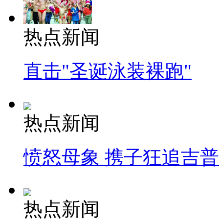
热点新闻
直击"圣诞泳装裸跑"
热点新闻
愤怒母象 携子狂追吉
热点新闻