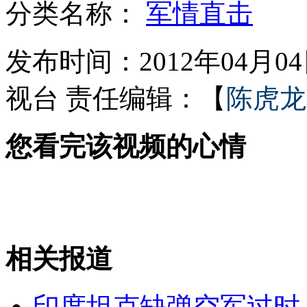
分类名称：
军情直击
欧冠:巴萨3:1AC米兰晋级四强
发布时间：2012年04月04日
视台
责任编辑：【
陈虎龙
新鸿基郭氏兄弟被拘捕后首公开表态
您看完该视频的心情
记者探秘殡葬用品价格
各地掀起绿色祭扫风 鲜花卡片寄哀思
相关报道
山西运城恶犬咬伤多人 警民合力深夜将其击毙
印度坦克缺弹空军过时