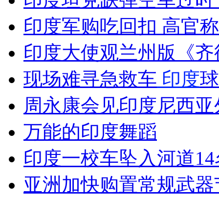
印度军购吃回扣 高官
女孩北京地铁殴打老人 痛下狠手拳打脚踢
印度大使观兰州版《齐
现场难寻急救车
印度
球
无痛分娩是否安全 医生回应
周永康会见印度尼西亚
外交部：反对强权政治霸凌主义
万能的印度舞蹈
外交部：有关国家言论片面不公正
印度一校车坠入河道1
亚洲加快购置常规武器
安徽一实载49人客车翻车