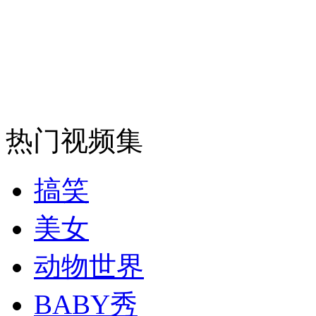
走！跟着总书记去植树
消防员救轻生者
花炮节热闹非凡
减压"枕头大战"
热门视频集
纽约上演“枕头大战”
搞笑
美女
司机酒驾遇交警 急速倒车逃窜
动物世界
BABY秀