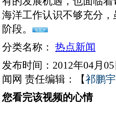
有的发展机遇，也面临着
海洋工作认识不够充分，
女孩北京地铁殴打老人 痛下狠手拳打脚踢
阶段。
无痛分娩是否安全 医生回应
分类名称：
热点新闻
外交部：反对强权政治霸凌主义
发布时间：2012年04月05日
闻网
责任编辑：【
祁鹏宇
外交部：有关国家言论片面不公正
您看完该视频的心情
安徽一实载49人客车翻车