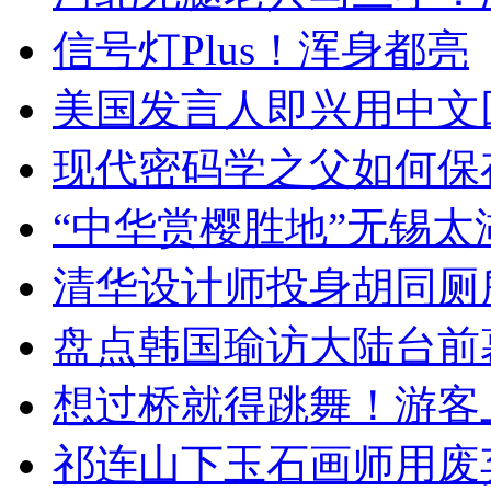
信号灯Plus！浑身都亮
美国发言人即兴用中文
现代密码学之父如何保
“中华赏樱胜地”无锡
清华设计师投身胡同厕
盘点韩国瑜访大陆台前
想过桥就得跳舞！游客
祁连山下玉石画师用废