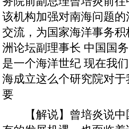
务院前副总理曾培炎前往
该机构加强对南海问题的
七旬老人背吉他扫墓深情弹唱
交流，为国家海洋事务积
洲论坛副理事长 中国国务
买烟是假抢烟是真监控记录全程
是一个海洋世纪 现在我
门票动辄上百网民呼“玩不起”
海成立这么个研究院对于
要
陆川遇电话骗子微博报警求支招
【解说】曾培炎说中国
山西运城恶犬咬伤多人 警民合力深夜将其击毙