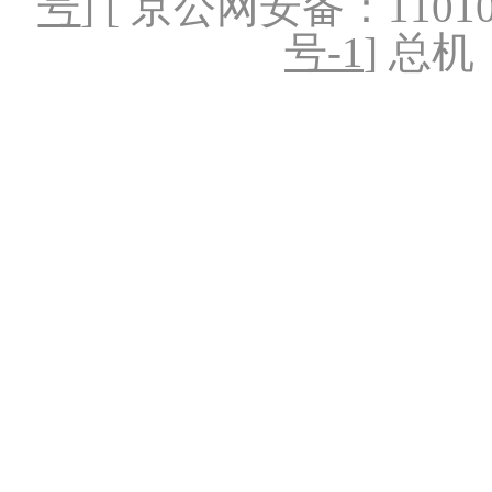
号
] [ 京公网安备：1101020
号-1
] 总机：