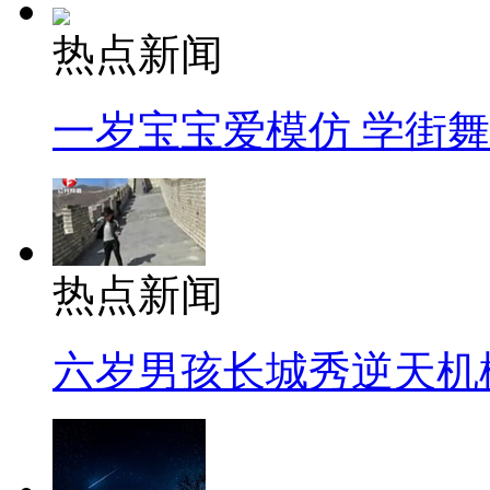
热点新闻
一岁宝宝爱模仿 学街
热点新闻
六岁男孩长城秀逆天机