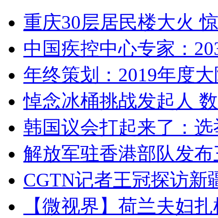
重庆30层居民楼大火
中国疾控中心专家：203
年终策划：2019年度大陆
悼念冰桶挑战发起人 数百
韩国议会打起来了：选举
解放军驻香港部队发布三
CGTN记者王冠探访新疆
【微视界】荷兰夫妇扎根青