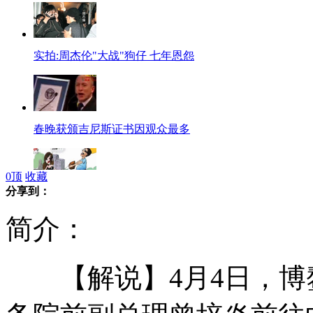
实拍:周杰伦"大战"狗仔 七年恩怨
春晚获颁吉尼斯证书因观众最多
0
顶
收藏
分享到：
女孩吼声"太吓人" 胆小抢匪被吓倒
简介：
【解说】4月4日，博
实拍：家猫家狗大战