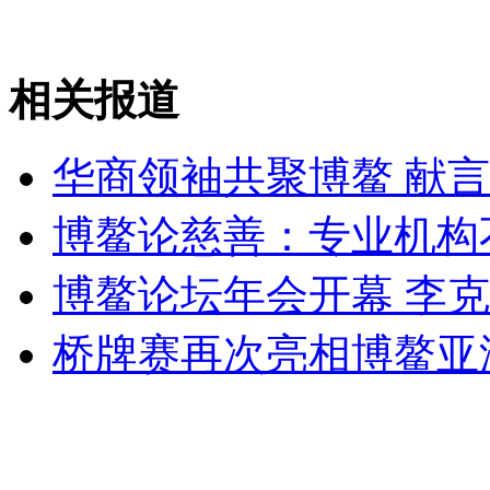
走！跟着总书记去植树
相关报道
消防员救轻生者
花炮节热闹非凡
减压"枕头大战"
华商领袖共聚博鳌 献
博鳌论慈善：专业机构
纽约上演“枕头大战”
博鳌论坛年会开幕 李
桥牌赛再次亮相博鳌亚
司机酒驾遇交警 急速倒车逃窜