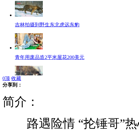
吉林拍摄到野生东北虎远东豹
青年用废品造2平米屋花200美元
0
顶
收藏
分享到：
醉酒男当街骚扰女交警 打男交警
简介：
路遇险情 “抡锤哥”热
俄坠机事故初判为机翼结冰所致