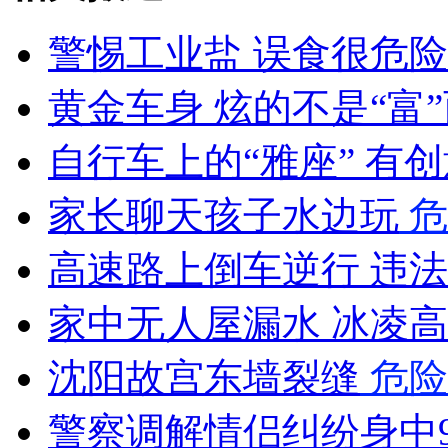
警惕工业盐 误食很危险
女孩北京地铁殴打老人 痛下狠手拳打脚踢
黄金车身 炫的不是“富
自行车上的“雅座” 有
无痛分娩是否安全 医生回应
家长聊天孩子水边玩
危
外交部：反对强权政治霸凌主义
高速路上倒车逆行 违
外交部：有关国家言论片面不公正
家中无人屋漏水 冰凌
沈阳故宫东墙裂缝
危险
安徽一实载49人客车翻车
警察调解情侣纠纷身中