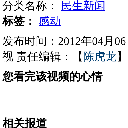
分类名称：
民生新闻
马布里： 除了CBA哪儿也不去
标签：
感动
发布时间：2012年04月06日
揭秘中国052系列导弹驱逐舰
视
责任编辑：【
陈虎龙
】
您看完该视频的心情
谷歌将出智能眼镜可导航拍照
男子14美元淘得毕加索版画
相关报道
山西运城恶犬咬伤多人 警民合力深夜将其击毙