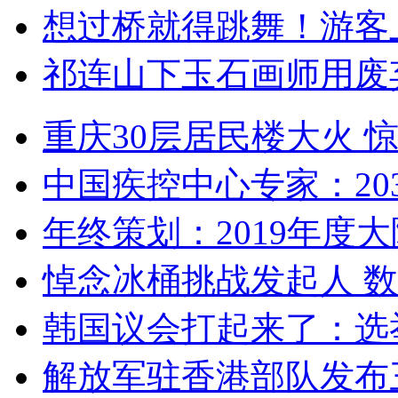
想过桥就得跳舞！游客
祁连山下玉石画师用废
重庆30层居民楼大火
中国疾控中心专家：203
年终策划：2019年度大陆
悼念冰桶挑战发起人 数百
韩国议会打起来了：选举
解放军驻香港部队发布三