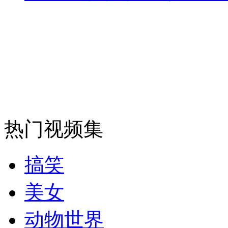
走！跟着总书记去植树
消防员救轻生者
花炮节热闹非凡
减压"枕头大战"
热门视频集
纽约上演“枕头大战”
搞笑
司机酒驾遇交警 急速倒车逃窜
美女
动物世界