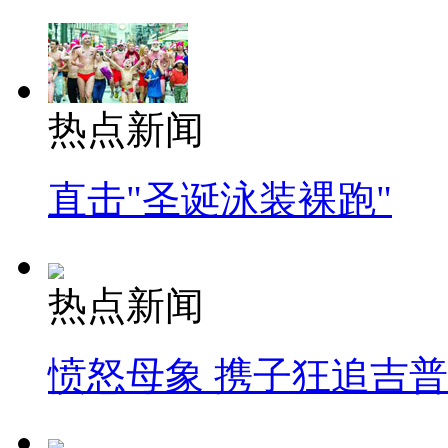
热点新闻
直击"圣诞泳装裸跑"
热点新闻
愤怒母象 携子狂追吉