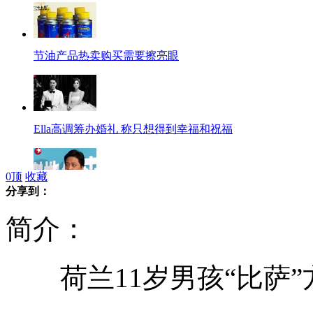
节油产品热卖购买需要擦亮眼
Ella高调筹办婚礼 称只想得到幸福和祝福
0
顶
收藏
分享到：
崔永元新节目考验“高智商”
简介：
荷兰11岁男孩“比萨”
路遇险情 “抡锤哥”热心救人