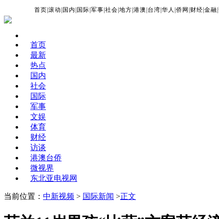
首页
|
滚动
|
国内
|
国际
|
军事
|
社会
|
地方
|
港澳
|
台湾
|
华人
|
侨网
|
财经
|
金融
|
首页
最新
热点
国内
社会
国际
军事
文娱
体育
财经
访谈
港澳台侨
微视界
东北亚电视网
当前位置：
中新视频
>
国际新闻
>
正文