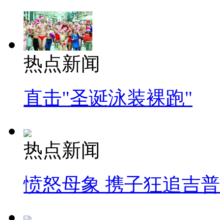
热点新闻
直击"圣诞泳装裸跑"
热点新闻
愤怒母象 携子狂追吉