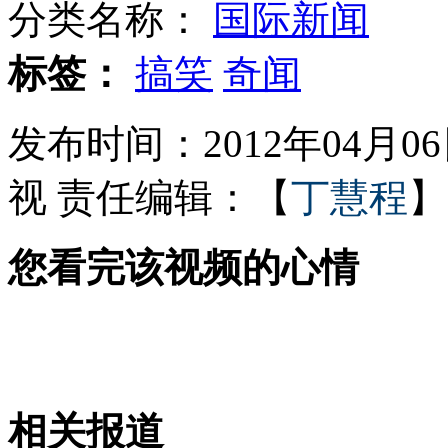
分类名称：
国际新闻
大学生办信用卡需父母签字
标签：
搞笑
奇闻
发布时间：2012年04月06日
温室樱桃孕妇慎食
视
责任编辑：【
丁慧程
】
您看完该视频的心情
吉林拍摄到野生东北虎远东豹
青年用废品造2平米屋花200美元
相关报道
山西运城恶犬咬伤多人 警民合力深夜将其击毙