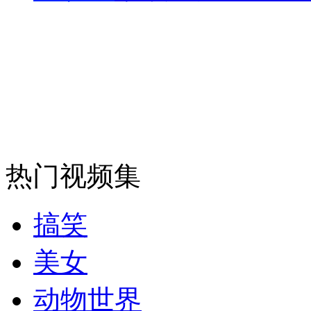
走！跟着总书记去植树
消防员救轻生者
花炮节热闹非凡
减压"枕头大战"
热门视频集
纽约上演“枕头大战”
搞笑
司机酒驾遇交警 急速倒车逃窜
美女
动物世界