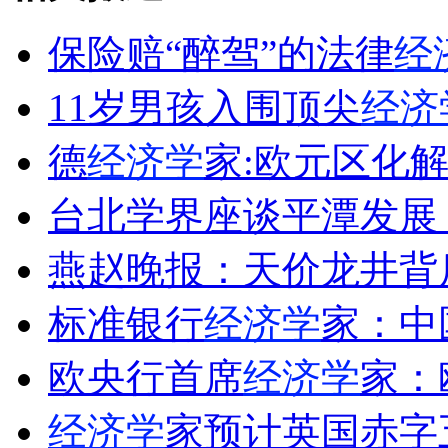
保险赔“醉驾”的法律
经
女孩北京地铁殴打老人 痛下狠手拳打脚踢
11岁男孩入围顶尖
经济
德
经济学
家:欧元区化
无痛分娩是否安全 医生回应
台北学界座谈平潭发展
外交部：反对强权政治霸凌主义
燕赵晚报：天价龙井背
外交部：有关国家言论片面不公正
标准银行
经济学
家：中
欧央行首席
经济学
家：
安徽一实载49人客车翻车
经济学
家预计英国赤字五