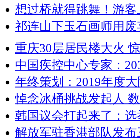
想过桥就得跳舞！游客
祁连山下玉石画师用废
重庆30层居民楼大火
中国疾控中心专家：203
年终策划：2019年度大陆
悼念冰桶挑战发起人 数百
韩国议会打起来了：选举
解放军驻香港部队发布三