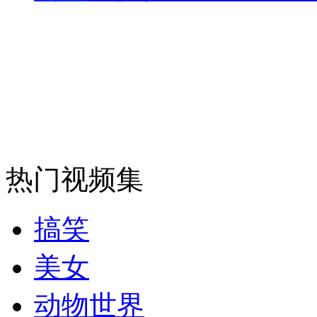
走！跟着总书记去植树
消防员救轻生者
花炮节热闹非凡
减压"枕头大战"
热门视频集
纽约上演“枕头大战”
搞笑
司机酒驾遇交警 急速倒车逃窜
美女
动物世界