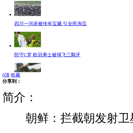
四川一河床被传有宝藏 引全民淘宝
防守C罗 欧冠勇士被撞飞三颗牙
0
顶
收藏
分享到：
河南漯河一副局长被指带枪打记者
简介：
朝鲜：拦截朝发射卫星
日本“爱国者-3”导弹运抵石垣岛