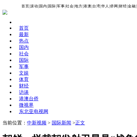
首页
|
滚动
|
国内
|
国际
|
军事
|
社会
|
地方
|
港澳
|
台湾
|
华人
|
侨网
|
财经
|
金融
|
首页
最新
热点
国内
社会
国际
军事
文娱
体育
财经
访谈
港澳台侨
微视界
东北亚电视网
当前位置：
中新视频
>
国际新闻
>
正文