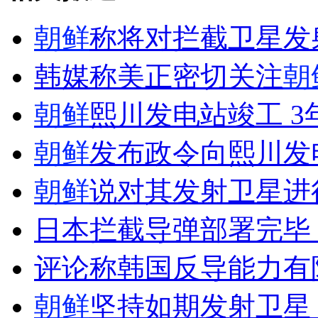
朝鲜
称将对拦截卫星发
女孩北京地铁殴打老人 痛下狠手拳打脚踢
韩媒称美正密切关注
朝
朝鲜
熙川发电站竣工 3
无痛分娩是否安全 医生回应
朝鲜
发布政令向熙川发
外交部：反对强权政治霸凌主义
朝鲜
说对其发射卫星进
外交部：有关国家言论片面不公正
日本拦截导弹部署完毕
评论称韩国反导能力有
安徽一实载49人客车翻车
朝鲜
坚持如期发射卫星