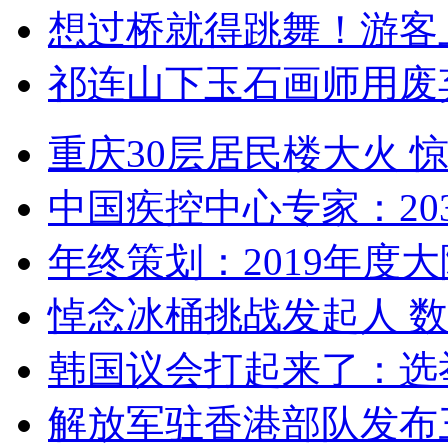
想过桥就得跳舞！游客
祁连山下玉石画师用废
重庆30层居民楼大火
中国疾控中心专家：203
年终策划：2019年度大陆
悼念冰桶挑战发起人 数百
韩国议会打起来了：选举
解放军驻香港部队发布三