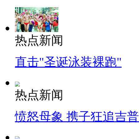
热点新闻
直击"圣诞泳装裸跑"
热点新闻
愤怒母象 携子狂追吉