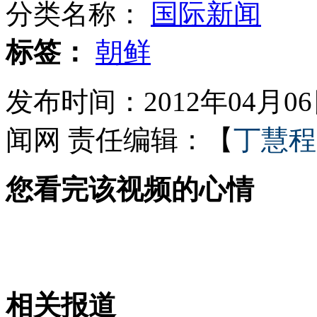
分类名称：
国际新闻
美国两种反导系统：TMD和NMD
标签：
朝鲜
发布时间：2012年04月06日
公安部公布第三批恐怖活动人员名单
闻网
责任编辑：【
丁慧程
您看完该视频的心情
网络炫富现实中"人头马"就咸菜
金正恩视察哨所:将敌人扔进大海
相关报道
山西运城恶犬咬伤多人 警民合力深夜将其击毙