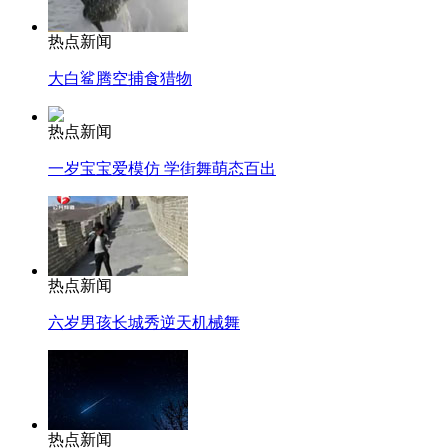
热点新闻
大白鲨腾空捕食猎物
热点新闻
一岁宝宝爱模仿 学街舞萌态百出
热点新闻
六岁男孩长城秀逆天机械舞
热点新闻