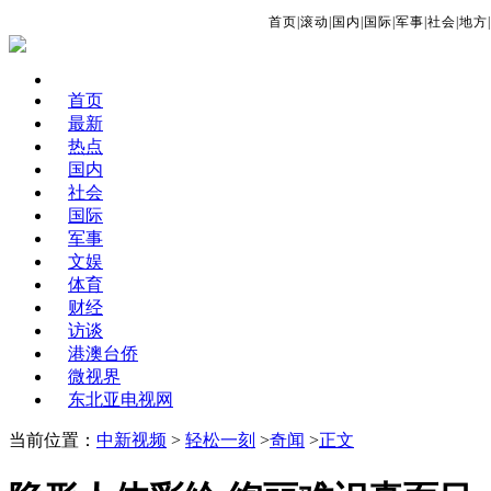
首页
|
滚动
|
国内
|
国际
|
军事
|
社会
|
地方
|
首页
最新
热点
国内
社会
国际
军事
文娱
体育
财经
访谈
港澳台侨
微视界
东北亚电视网
当前位置：
中新视频
>
轻松一刻
>
奇闻
>
正文