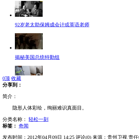
92岁老太助保姆成会计或英语老师
揭秘美国总统特勤组
0
顶
收藏
分享到：
孕妇如厕婴儿掉进冲水口被挖坑施救
简介：
隐形人体彩绘，绚丽难识真面目。
分类名称：
轻松一刻
泰坦尼克号纪念之旅重现当年场景
标签：
奇闻
发布时间：2012年04月09日 14:25
评论(
0
)
来源：贵州卫视
责任