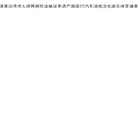
港澳
|
台湾
|
华人
|
侨网
|
财经
|
金融
|
证券
|
房产
|
能源
|
IT
|
汽车
|
游戏
|
文化
|
娱乐
|
体育
|
健康