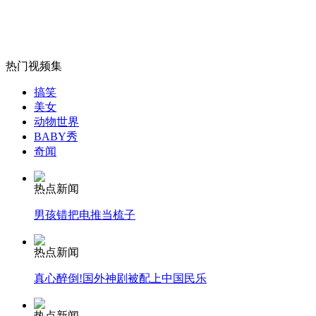
女孩北京地铁殴打老人 痛下狠手拳打脚踢
热门视频集
搞笑
美女
无痛分娩是否安全 医生回应
动物世界
BABY秀
奇闻
外交部：反对强权政治霸凌主义
热点新闻
外交部：有关国家言论片面不公正
男孩错把电推当梳子
热点新闻
真心醉倒!国外神剧被配上中国民乐
安徽一实载49人客车翻车
热点新闻