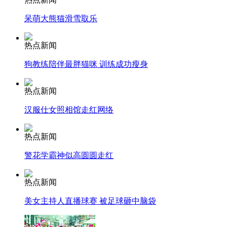
呆萌大熊猫滑雪取乐
走！跟着总书记去植树
热点新闻
狗教练陪伴最胖猫咪 训练成功瘦身
消防员救轻生者
花炮节热闹非凡
减压"枕头大战"
热点新闻
汉服仕女照相馆走红网络
纽约上演“枕头大战”
热点新闻
警花学霸神似高圆圆走红
司机酒驾遇交警 急速倒车逃窜
热点新闻
美女主持人直播球赛 被足球砸中脑袋