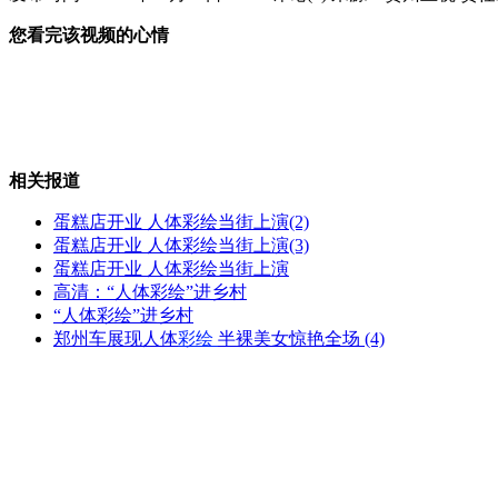
您看完该视频的心情
甄子丹赵文卓冲突离奇升级
郑嘉颖回应王馨平父亲说法
相关报道
蛋糕店开业 人体彩绘当街上演(2)
蛋糕店开业 人体彩绘当街上演(3)
蛋糕店开业 人体彩绘当街上演
英男子提供精子成约600孩子父亲
高清：“人体彩绘”进乡村
“人体彩绘”进乡村
郑州车展现人体
彩绘
半裸美女惊艳全场 (4)
“40多项标准测算媳妇价值”引发不满
山西运城恶犬咬伤多人 警民合力深夜将其击毙