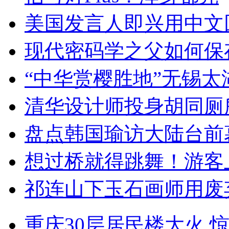
美国发言人即兴用中文
现代密码学之父如何保
“中华赏樱胜地”无锡
清华设计师投身胡同厕
盘点韩国瑜访大陆台前
想过桥就得跳舞！游客
祁连山下玉石画师用废
重庆30层居民楼大火