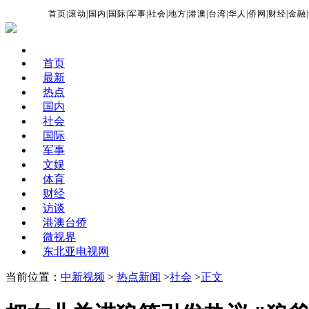
首页
|
滚动
|
国内
|
国际
|
军事
|
社会
|
地方
|
港澳
|
台湾
|
华人
|
侨网
|
财经
|
金融
|
首页
最新
热点
国内
社会
国际
军事
文娱
体育
财经
访谈
港澳台侨
微视界
东北亚电视网
当前位置：
中新视频
>
热点新闻
>
社会
>
正文