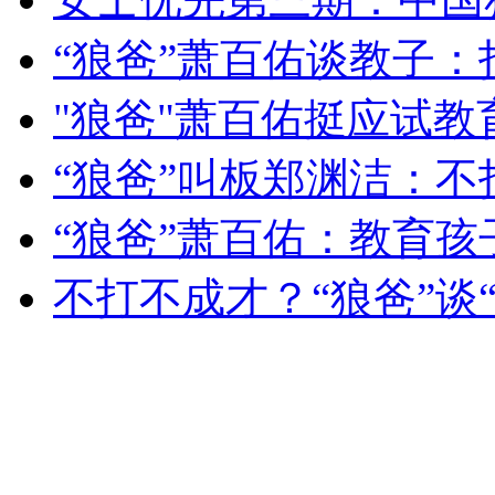
“狼爸”萧百佑谈教子
走！跟着总书记去植树
"狼爸"萧百佑挺应试教
消防员救轻生者
花炮节热闹非凡
减压"枕头大战"
“狼爸”叫板郑渊洁：
“狼爸”萧百佑：教育孩
纽约上演“枕头大战”
不打不成才？“狼爸”谈
司机酒驾遇交警 急速倒车逃窜