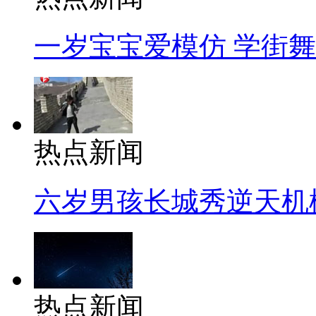
一岁宝宝爱模仿 学街
热点新闻
六岁男孩长城秀逆天机
热点新闻