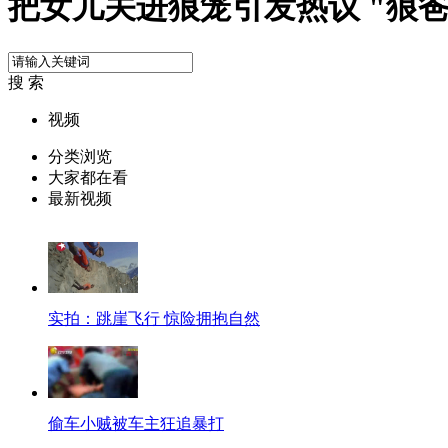
把女儿关进狼笼引发热议 "狼
搜 索
视频
分类浏览
大家都在看
最新视频
实拍：跳崖飞行 惊险拥抱自然
偷车小贼被车主狂追暴打