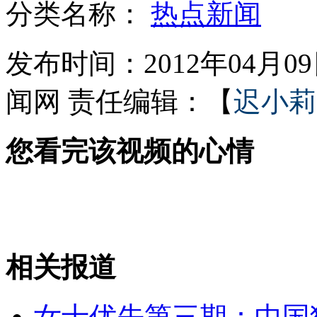
分类名称：
热点新闻
发布时间：2012年04月09日
女孩北京地铁殴打老人 痛下狠手拳打脚踢
闻网
责任编辑：【
迟小莉
无痛分娩是否安全 医生回应
您看完该视频的心情
外交部：反对强权政治霸凌主义
外交部：有关国家言论片面不公正
相关报道
安徽一实载49人客车翻车
女士优先第三期：中国