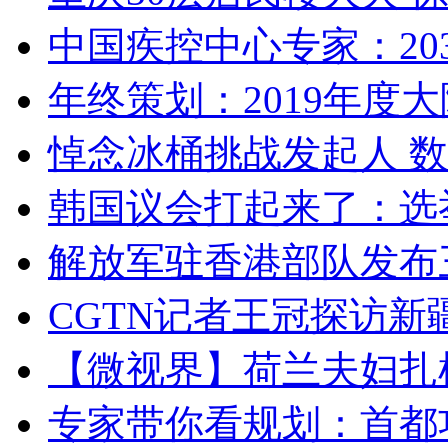
中国疾控中心专家：203
年终策划：2019年度大陆
悼念冰桶挑战发起人 数百
韩国议会打起来了：选举
解放军驻香港部队发布三
CGTN记者王冠探访新疆
【微视界】荷兰夫妇扎根青
专家带你看规划：首都功