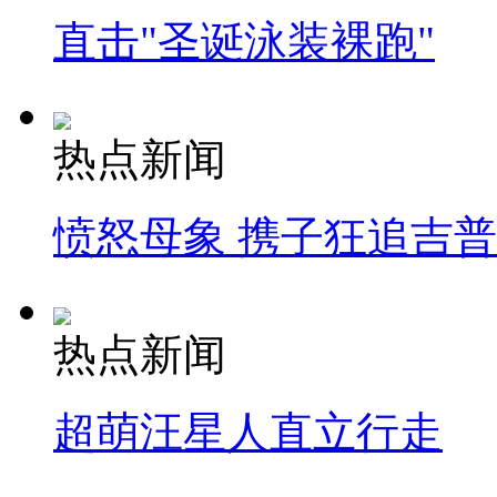
直击"圣诞泳装裸跑"
热点新闻
愤怒母象 携子狂追吉
热点新闻
超萌汪星人直立行走