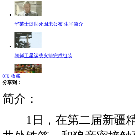
华莱士逝世死因未公布 生平简介
朝鲜卫星运载火箭完成组装
0
顶
收藏
分享到：
批发市场食用油涨价 零售市场欲跟风
简介：
1日，在第二届新疆精品
4岁女童23楼坠亡 砸伤一男一女