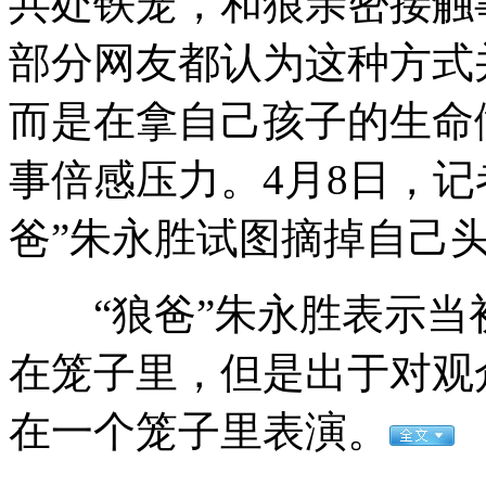
共处铁笼，和狼亲密接触
部分网友都认为这种方式
前羽球冠军失踪后代表外国参赛
而是在拿自己孩子的生命
事倍感压力。4月8日，
实拍商贩用工业松香给鸭拔毛
爸”朱永胜试图摘掉自己头
阿根廷一双层巴士坠崖
“狼爸”朱永胜表示当
在笼子里，但是出于对观
新生儿食道闭锁 400公里接力营救
在一个笼子里表演。
山西运城恶犬咬伤多人 警民合力深夜将其击毙