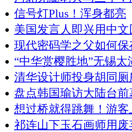
信号灯Plus！浑身都亮
美国发言人即兴用中文
现代密码学之父如何保
“中华赏樱胜地”无锡
清华设计师投身胡同厕
盘点韩国瑜访大陆台前
想过桥就得跳舞！游客
祁连山下玉石画师用废