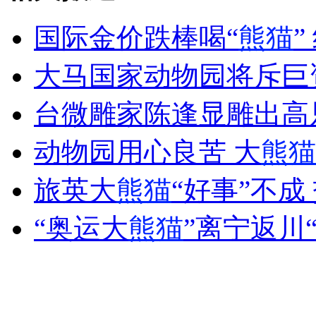
国际金价跌棒喝“
熊猫
女孩北京地铁殴打老人 痛下狠手拳打脚踢
大马国家动物园将斥巨
台微雕家陈逢显雕出高只
无痛分娩是否安全 医生回应
动物园用心良苦 大
熊猫
外交部：反对强权政治霸凌主义
旅英大
熊猫
“好事”不成
外交部：有关国家言论片面不公正
“奥运大
熊猫
”离宁返川
安徽一实载49人客车翻车