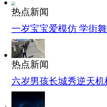
热点新闻
一岁宝宝爱模仿 学街
热点新闻
六岁男孩长城秀逆天机