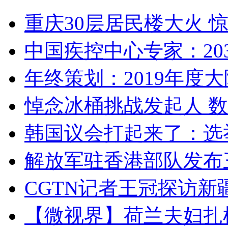
重庆30层居民楼大火
中国疾控中心专家：203
年终策划：2019年度大陆
悼念冰桶挑战发起人 数百
韩国议会打起来了：选举
解放军驻香港部队发布三
CGTN记者王冠探访新疆
【微视界】荷兰夫妇扎根青