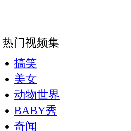
走！跟着总书记去植树
消防员救轻生者
花炮节热闹非凡
减压"枕头大战"
热门视频集
搞笑
纽约上演“枕头大战”
美女
动物世界
司机酒驾遇交警 急速倒车逃窜
BABY秀
奇闻