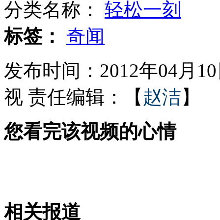
分类名称：
轻松一刻
央视主持人提醒果冻老酸奶不能吃
标签：
奇闻
发布时间：2012年04月10日
中国版搞笑诺贝尔医学奖揭晓
视
责任编辑：【
赵洁
】
您看完该视频的心情
国羽总教练称黄穗代澳洲比赛很正常
专家断定枣庄两孩童是被狼咬伤
相关报道
山西运城恶犬咬伤多人 警民合力深夜将其击毙