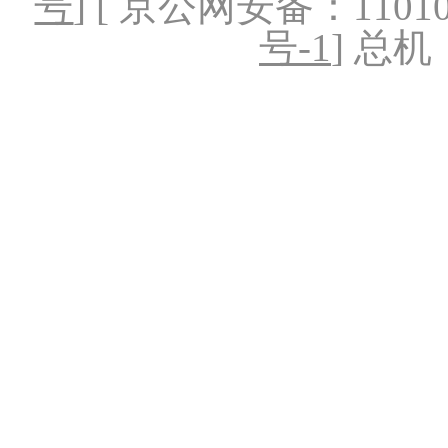
号
] [ 京公网安备：1101020
号-1
] 总机：