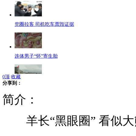
兜圈拉客 司机吃车票毁证据
连体男子“怀”寄生胎
0
顶
收藏
分享到：
日称应对朝鲜火箭发射导弹部署完毕
简介：
羊长“黑眼圈” 看似大
大连一9岁女生频吻男孩 被家长告状