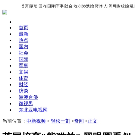
首页
|
滚动
|
国内
|
国际
|
军事
|
社会
|
地方
|
港澳
|
台湾
|
华人
|
侨网
|
财经
|
金融
|
首页
最新
热点
国内
社会
国际
军事
文娱
体育
财经
访谈
港澳台侨
微视界
东北亚电视网
当前位置：
中新视频
>
轻松一刻
>
奇闻
>
正文