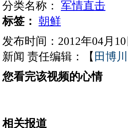
分类名称：
军情直击
羊长“黑眼圈” 看似大熊猫
标签：
朝鲜
发布时间：2012年04月10日
杭州一房产公司申请破产
新闻
责任编辑：【
田博川
您看完该视频的心情
公交车上没站稳 撞了孕妇挨顿揍
兜圈拉客 司机吃车票毁证据
相关报道
山西运城恶犬咬伤多人 警民合力深夜将其击毙