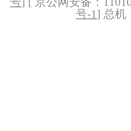
号
] [ 京公网安备：1101020
号-1
] 总机：