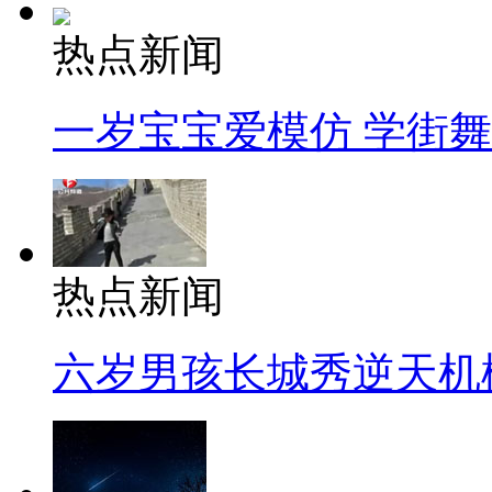
热点新闻
一岁宝宝爱模仿 学街
热点新闻
六岁男孩长城秀逆天机