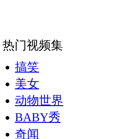
走！跟着总书记去植树
消防员救轻生者
花炮节热闹非凡
减压"枕头大战"
热门视频集
搞笑
纽约上演“枕头大战”
美女
动物世界
司机酒驾遇交警 急速倒车逃窜
BABY秀
奇闻