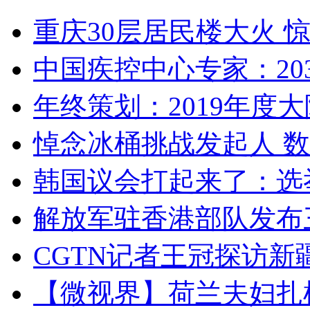
重庆30层居民楼大火
中国疾控中心专家：203
年终策划：2019年度大陆
悼念冰桶挑战发起人 数百
韩国议会打起来了：选举
解放军驻香港部队发布三
CGTN记者王冠探访新疆
【微视界】荷兰夫妇扎根青