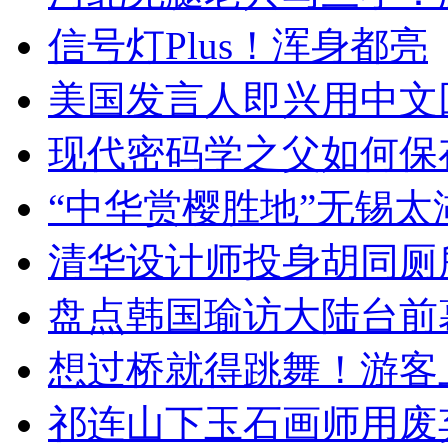
信号灯Plus！浑身都亮
美国发言人即兴用中文
现代密码学之父如何保
“中华赏樱胜地”无锡
清华设计师投身胡同厕
盘点韩国瑜访大陆台前
想过桥就得跳舞！游客
祁连山下玉石画师用废