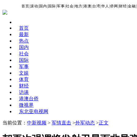
首页
|
滚动
|
国内
|
国际
|
军事
|
社会
|
地方
|
港澳
|
台湾
|
华人
|
侨网
|
财经
|
金融
|
首页
最新
热点
国内
社会
国际
军事
文娱
体育
财经
访谈
港澳台侨
微视界
东北亚电视网
当前位置：
中新视频
>
军情直击
>
外军动态
>
正文