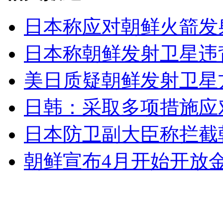
日本称应对朝鲜火箭发
女孩北京地铁殴打老人 痛下狠手拳打脚踢
日本称朝鲜发射卫星违
美日质疑朝鲜发射卫星
无痛分娩是否安全 医生回应
日韩：采取多项措施应
外交部：反对强权政治霸凌主义
日本防卫副大臣称拦截
外交部：有关国家言论片面不公正
朝鲜宣布4月开始开放
安徽一实载49人客车翻车