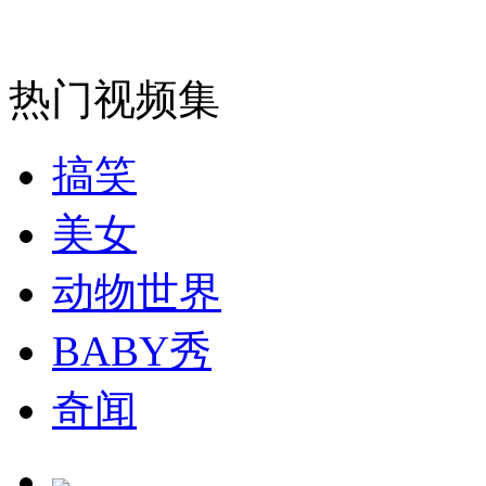
走！跟着总书记去植树
热门视频集
消防员救轻生者
花炮节热闹非凡
减压"枕头大战"
搞笑
美女
纽约上演“枕头大战”
动物世界
BABY秀
司机酒驾遇交警 急速倒车逃窜
奇闻