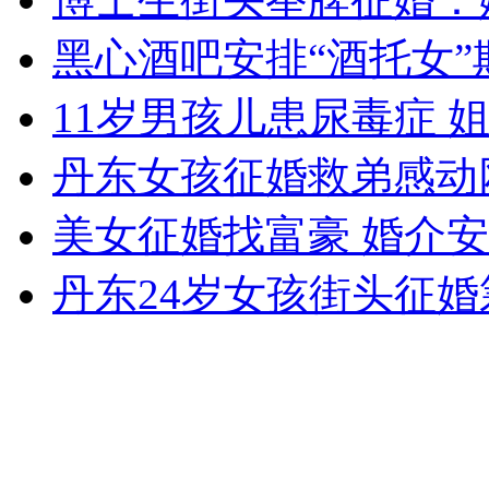
黑心酒吧安排“酒托女”
女孩北京地铁殴打老人 痛下狠手拳打脚踢
11岁男孩儿患尿毒症 
丹东女孩征婚救弟感动网
无痛分娩是否安全 医生回应
美女征婚找富豪 婚介
外交部：反对强权政治霸凌主义
丹东24岁女孩街头征
外交部：有关国家言论片面不公正
安徽一实载49人客车翻车