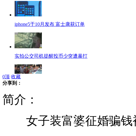
iphone5于10月发布 富士康获订单
实拍公交司机提醒投币少突遭暴打
0
顶
收藏
分享到：
实拍：孙俪《甄嬛传》片场庆生
简介：
女子装富婆征婚骗钱被
内贾德称伊朗不惧怕石油禁运