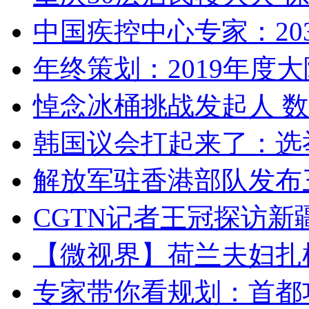
中国疾控中心专家：203
年终策划：2019年度大陆
悼念冰桶挑战发起人 数百
韩国议会打起来了：选举
解放军驻香港部队发布三
CGTN记者王冠探访新疆
【微视界】荷兰夫妇扎根青
专家带你看规划：首都功