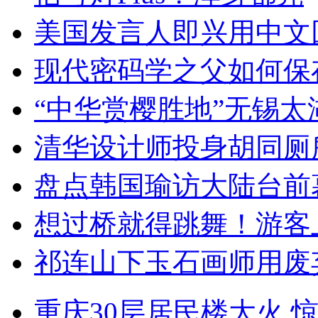
美国发言人即兴用中文
现代密码学之父如何保
“中华赏樱胜地”无锡
清华设计师投身胡同厕
盘点韩国瑜访大陆台前
想过桥就得跳舞！游客
祁连山下玉石画师用废
重庆30层居民楼大火