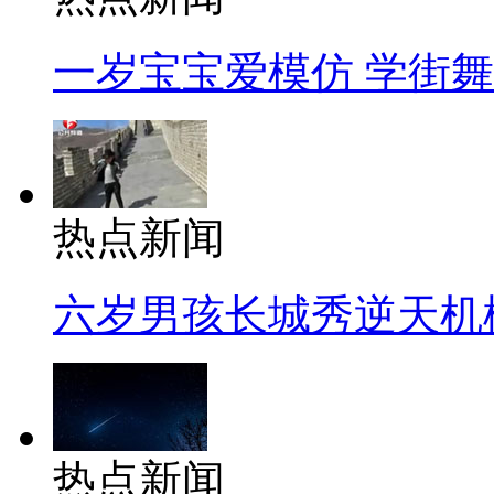
一岁宝宝爱模仿 学街
热点新闻
六岁男孩长城秀逆天机
热点新闻