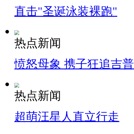
直击"圣诞泳装裸跑"
热点新闻
愤怒母象 携子狂追吉
热点新闻
超萌汪星人直立行走