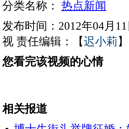
分类名称：
热点新闻
实拍:美男子无故挨打被脱光衣服
发布时间：2012年04月11日
视
责任编辑：【
迟小莉
】
中方要求帕劳确保被扣渔民健康
您看完该视频的心情
日本：76万元建一女性专用透明厕所
俄介入南海开发 引发外媒热议
相关报道
山西运城恶犬咬伤多人 警民合力深夜将其击毙
博士生街头举牌征婚：