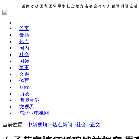
首页
|
滚动
|
国内
|
国际
|
军事
|
社会
|
地方
|
港澳
|
台湾
|
华人
|
侨网
|
财经
|
金融
|
首页
最新
热点
国内
社会
国际
军事
文娱
体育
财经
访谈
港澳台侨
微视界
东北亚电视网
当前位置：
中新视频
>
热点新闻
>
社会
>
正文