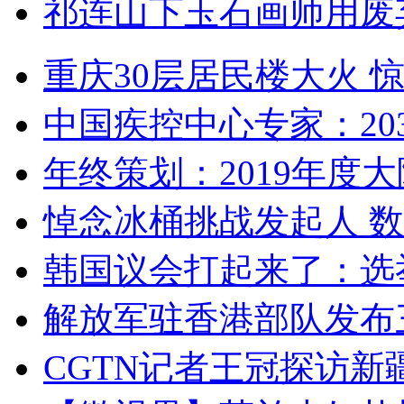
祁连山下玉石画师用废
重庆30层居民楼大火
中国疾控中心专家：203
年终策划：2019年度大陆
悼念冰桶挑战发起人 数百
韩国议会打起来了：选举
解放军驻香港部队发布三
CGTN记者王冠探访新疆