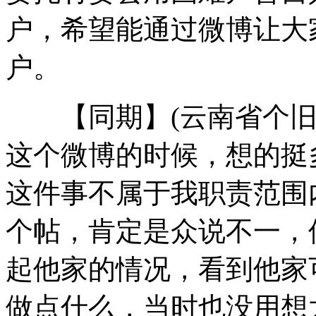
户，希望能通过微博让大
户。
女孩北京地铁殴打老人 痛下狠手拳打脚踢
【同期】(云南省个旧市
无痛分娩是否安全 医生回应
这个微博的时候，想的挺
外交部：反对强权政治霸凌主义
这件事不属于我职责范围
外交部：有关国家言论片面不公正
个帖，肯定是众说不一，
起他家的情况，看到他家
安徽一实载49人客车翻车
做点什么，当时也没用想