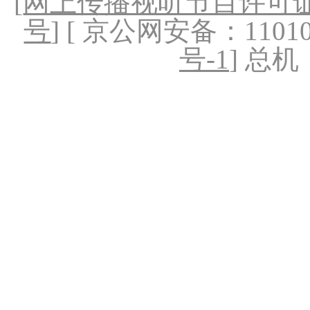
[
网上传播视听节目许可证（
号
] [ 京公网安备：1101020
号-1
] 总机：