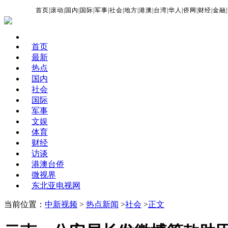
首页
|
滚动
|
国内
|
国际
|
军事
|
社会
|
地方
|
港澳
|
台湾
|
华人
|
侨网
|
财经
|
金融
|
首页
最新
热点
国内
社会
国际
军事
文娱
体育
财经
访谈
港澳台侨
微视界
东北亚电视网
当前位置：
中新视频
>
热点新闻
>
社会
>
正文