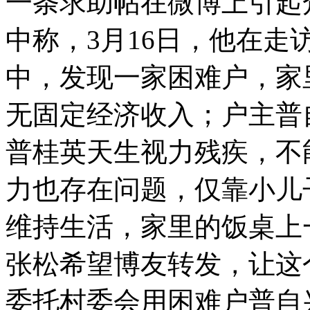
一条求助帖在微博上引起
中称，3月16日，他在
美一黑熊犯馋瘾 再潜社区却被抓
中，发现一家困难户，家
无固定经济收入；户主普
洛杉矶两名中国留学生遭枪杀
普桂英天生视力残疾，不
沈阳新百家姓出炉 "王"姓第一
力也存在问题，仅靠小儿
维持生活，家里的饭桌上
市民自造电动汽车 百公里仅五元
张松希望博友转发，让这
委托村委会用困难户普自
山西运城恶犬咬伤多人 警民合力深夜将其击毙