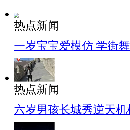
热点新闻
一岁宝宝爱模仿 学街
热点新闻
六岁男孩长城秀逆天机