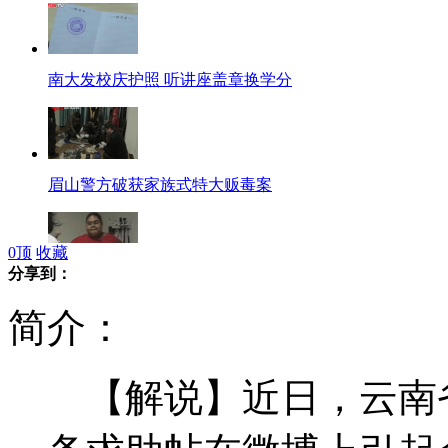
南大发校庆护照 听讲座盖章换学分
眉山警方破获家族式特大贩毒案
0
顶
收藏
分享到：
研究称儿童期肥胖与两基因变异有关
简介：
【解说】近日，云南省
美司法部诉苹果电子书定价垄断