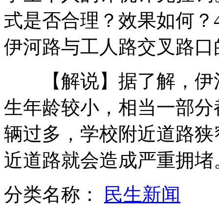
式是否合理？效果如何？
北京警营开放日 市民"变身"狙击手
伊河路与工人路交叉路口
【解说】据了解，伊河路
一联通手机用户莫名欠费6.6万元
生年龄较小，相当一部分
山西运城恶犬咬伤多人 警民合力深夜将其击毙
辆过多，学校附近道路狭
近道路就会造成严重拥堵
女孩北京地铁殴打老人 痛下狠手拳打脚踢
分类名称：
民生新闻
无痛分娩是否安全 医生回应