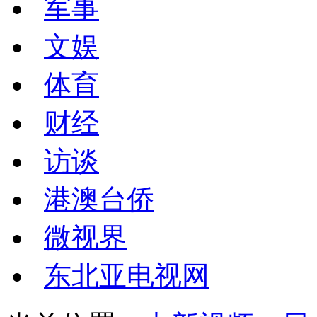
军事
文娱
体育
财经
访谈
港澳台侨
微视界
东北亚电视网