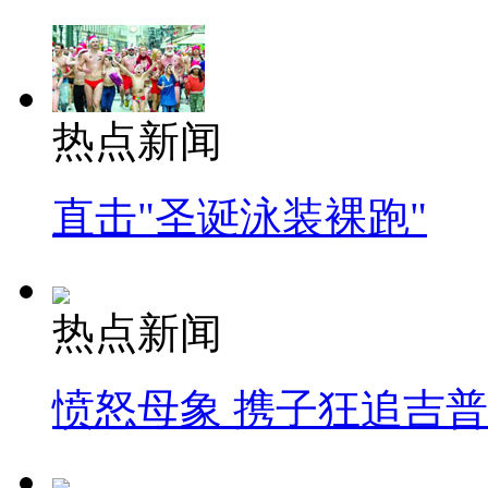
热点新闻
直击"圣诞泳装裸跑"
热点新闻
愤怒母象 携子狂追吉