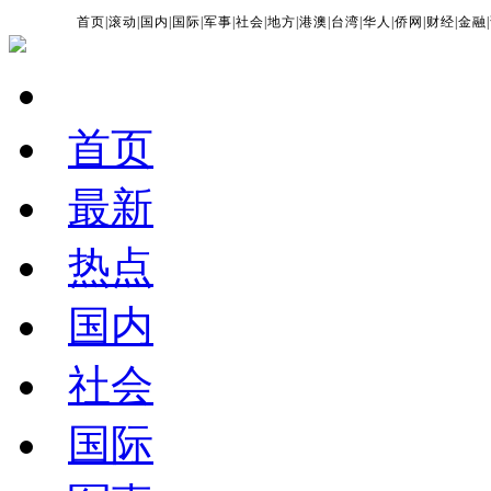
首页
|
滚动
|
国内
|
国际
|
军事
|
社会
|
地方
|
港澳
|
台湾
|
华人
|
侨网
|
财经
|
金融
|
首页
最新
热点
国内
社会
国际