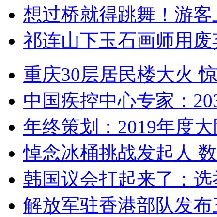
想过桥就得跳舞！游客
祁连山下玉石画师用废
重庆30层居民楼大火
中国疾控中心专家：203
年终策划：2019年度大陆
悼念冰桶挑战发起人 数百
韩国议会打起来了：选举
解放军驻香港部队发布三