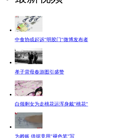
中食协或起诉"明胶门"微博发布者
孝子背母春游图引盛赞
白领剩女为走桃花运浑身戴"桃花"
为赖账 借据竟用"褪色笔"写