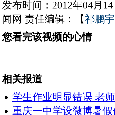
发布时间：2012年04月14日
外交部：反对强权政治霸凌主义
闻网
责任编辑：【
祁鹏宇
外交部：有关国家言论片面不公正
您看完该视频的心情
安徽一实载49人客车翻车
相关报道
走！跟着总书记去植树
学生作业明显错误 老
消防员救轻生者
花炮节热闹非凡
减压"枕头大战"
重庆一中学设微博暑假