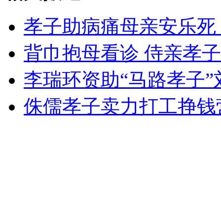
孝子助病痛母亲安乐死
女孩北京地铁殴打老人 痛下狠手拳打脚踢
背巾抱母看诊 侍亲孝子
李瑞环资助“马路孝子”
无痛分娩是否安全 医生回应
侏儒孝子卖力打工挣钱
外交部：反对强权政治霸凌主义
外交部：有关国家言论片面不公正
安徽一实载49人客车翻车