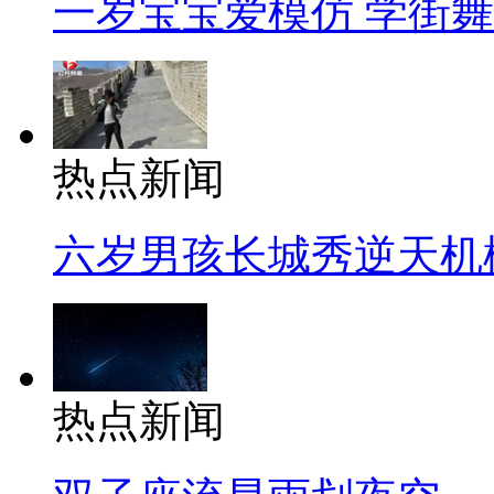
一岁宝宝爱模仿 学街
热点新闻
六岁男孩长城秀逆天机
热点新闻