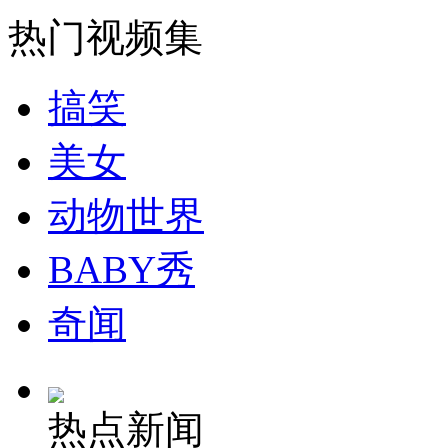
热门视频集
走！跟着总书记去植树
搞笑
消防员救轻生者
花炮节热闹非凡
减压"枕头大战"
美女
动物世界
纽约上演“枕头大战”
BABY秀
奇闻
司机酒驾遇交警 急速倒车逃窜
热点新闻