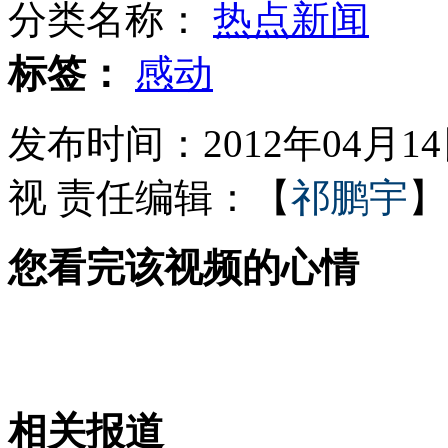
分类名称：
热点新闻
北京医生诊室被刺 凶犯身份不明
标签：
感动
发布时间：2012年04月14日
北京警营开放日 市民"变身"狙击手
视
责任编辑：【
祁鹏宇
】
您看完该视频的心情
一联通手机用户莫名欠费6.6万元
海南工作组赴帕协理渔民被扣事件
相关报道
山西运城恶犬咬伤多人 警民合力深夜将其击毙