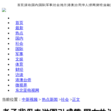
首页
|
滚动
|
国内
|
国际
|
军事
|
社会
|
地方
|
港澳
|
台湾
|
华人
|
侨网
|
财经
|
金融
|
首页
最新
热点
国内
社会
国际
军事
文娱
体育
财经
访谈
港澳台侨
微视界
东北亚电视网
当前位置：
中新视频
>
热点新闻
>
社会
>
正文