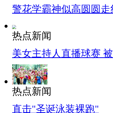
警花学霸神似高圆圆走
热点新闻
美女主持人直播球赛 
热点新闻
直击"圣诞泳装裸跑"