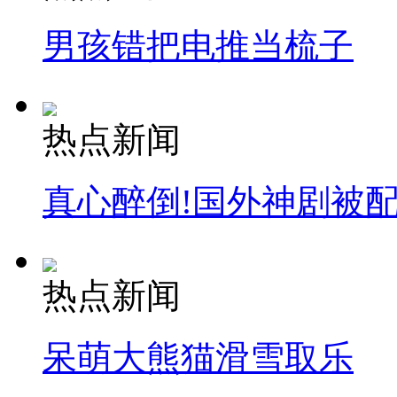
男孩错把电推当梳子
热点新闻
真心醉倒!国外神剧被
热点新闻
呆萌大熊猫滑雪取乐