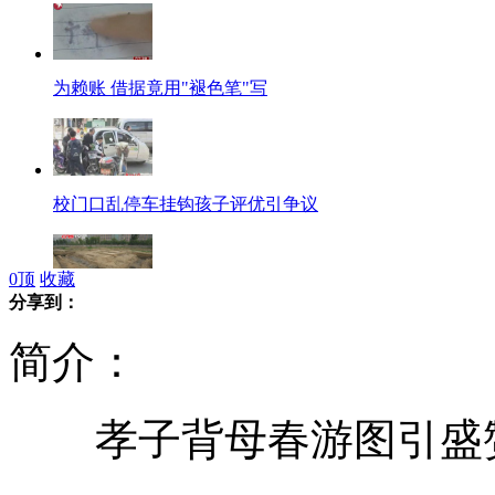
为赖账 借据竟用"褪色笔"写
校门口乱停车挂钩孩子评优引争议
0
顶
收藏
分享到：
2011年度十大考古新发现揭晓
简介：
孝子背母春游图引盛赞
上海一室一卫“树屋”被拆除