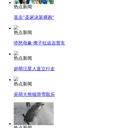
热点新闻
直击"圣诞泳装裸跑"
热点新闻
愤怒母象 携子狂追吉普车
热点新闻
超萌汪星人直立行走
热点新闻
呆萌大熊猫滑雪取乐
热点新闻