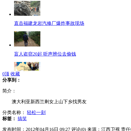
直击福建龙岩汽修厂爆炸事故现场
盲人盗窃20起 听声辨位去偷钱
0
顶
收藏
分享到：
澳大利亚新西兰剩女上山下乡找男友
简介：
澳大利亚新西兰剩女上山下乡找男友
分类名称：
轻松一刻
朝无人机新型远程导弹首秀阅兵式
标签：
搞笑
发布时间：2012年04月16日 09:27
评论(
0
)
来源：江西卫视
责任