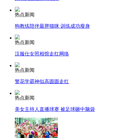
热点新闻
走！跟着总书记去植树
狗教练陪伴最胖猫咪 训练成功瘦身
消防员救轻生者
花炮节热闹非凡
减压"枕头大战"
热点新闻
汉服仕女照相馆走红网络
热点新闻
纽约上演“枕头大战”
警花学霸神似高圆圆走红
司机酒驾遇交警 急速倒车逃窜
热点新闻
美女主持人直播球赛 被足球砸中脑袋