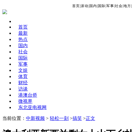
首页
|
滚动
|
国内
|
国际
|
军事
|
社会
|
地方
|
首页
最新
热点
国内
社会
国际
军事
文娱
体育
财经
访谈
港澳台侨
微视界
东北亚电视网
当前位置：
中新视频
>
轻松一刻
>
搞笑
>
正文