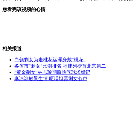
您看完该视频的心情
范冰冰招员工 一天500人应聘
沈阳区长集体开微博 家中有事就@
相关报道
白领剩女为走桃花运浑身戴"桃花"
各省市"剩女"比例排名 福建列榜首北京第二
"黄金剩女"林志玲期盼热气球求婚记
实拍：工业明胶“变身”药用胶囊
李冰冰触景生情 哽咽坦露剩女心声
羽泉看皇马被误认疯狂的日本人
山西运城恶犬咬伤多人 警民合力深夜将其击毙