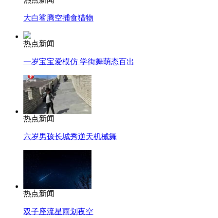
大白鲨腾空捕食猎物
热点新闻
一岁宝宝爱模仿 学街舞萌态百出
热点新闻
六岁男孩长城秀逆天机械舞
热点新闻
双子座流星雨划夜空