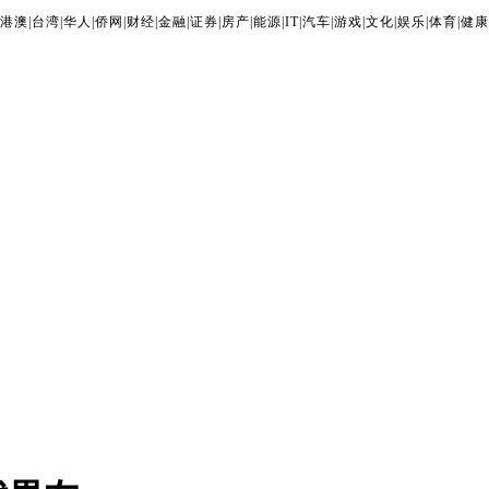
港澳
|
台湾
|
华人
|
侨网
|
财经
|
金融
|
证券
|
房产
|
能源
|
IT
|
汽车
|
游戏
|
文化
|
娱乐
|
体育
|
健康