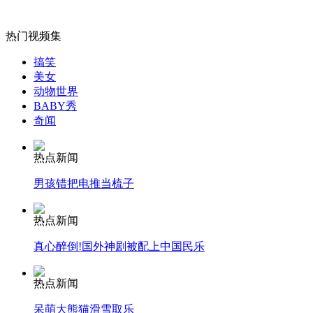
热门视频集
女孩北京地铁殴打老人 痛下狠手拳打脚踢
搞笑
美女
动物世界
BABY秀
无痛分娩是否安全 医生回应
奇闻
外交部：反对强权政治霸凌主义
热点新闻
男孩错把电推当梳子
外交部：有关国家言论片面不公正
热点新闻
真心醉倒!国外神剧被配上中国民乐
安徽一实载49人客车翻车
热点新闻
呆萌大熊猫滑雪取乐