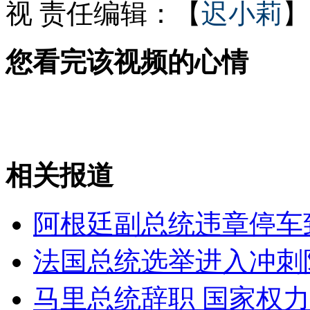
视
责任编辑：【
迟小莉
】
75岁祖母级健美小姐领衔高龄传奇
您看完该视频的心情
另类行为艺术:女子用别针纹身
相关报道
山西运城恶犬咬伤多人 警民合力深夜将其击毙
阿根廷副总统违章停车
女孩北京地铁殴打老人 痛下狠手拳打脚踢
法国总统选举进入冲刺
无痛分娩是否安全 医生回应
马里总统辞职 国家权