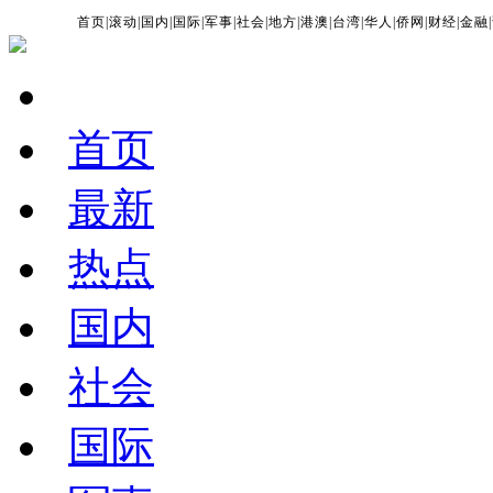
首页
|
滚动
|
国内
|
国际
|
军事
|
社会
|
地方
|
港澳
|
台湾
|
华人
|
侨网
|
财经
|
金融
|
首页
最新
热点
国内
社会
国际