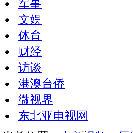
军事
文娱
体育
财经
访谈
港澳台侨
微视界
东北亚电视网