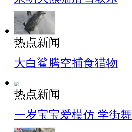
热点新闻
大白鲨腾空捕食猎物
热点新闻
一岁宝宝爱模仿 学街