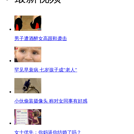
男子遭酒醉女高跟鞋袭击
罕见早衰病 七岁孩子成"老人"
小伙偷装摄像头 称对女同事有好感
女士优先：你妈逼你结婚了吗？