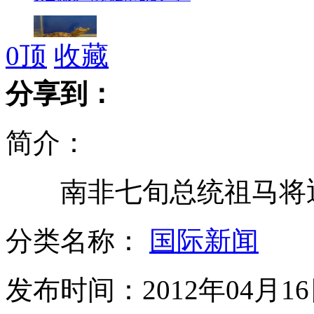
0
顶
收藏
另类玩家养凶猛鳄鱼当宠物
分享到：
简介：
财政部发行150亿元记账式贴现国债
南非七旬总统祖马将迎
民航局调查两起旅客冲闯事件
分类名称：
国际新闻
发布时间：2012年04月16日
男生集体剃头与白血病同学共进退