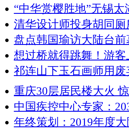
“中华赏樱胜地”无锡
清华设计师投身胡同厕
盘点韩国瑜访大陆台前
想过桥就得跳舞！游客
祁连山下玉石画师用废
重庆30层居民楼大火
中国疾控中心专家：203
年终策划：2019年度大陆