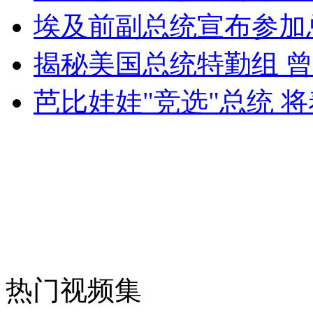
埃及前副总统宣布参加
外交部：反对强权政治霸凌主义
揭秘美国总统特勤组 
外交部：有关国家言论片面不公正
芭比娃娃"竞选"总统 
安徽一实载49人客车翻车
走！跟着总书记去植树
消防员救轻生者
花炮节热闹非凡
减压"枕头大战"
热门视频集