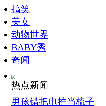
搞笑
纽约上演“枕头大战”
美女
司机酒驾遇交警 急速倒车逃窜
动物世界
BABY秀
奇闻
热点新闻
男孩错把电推当梳子