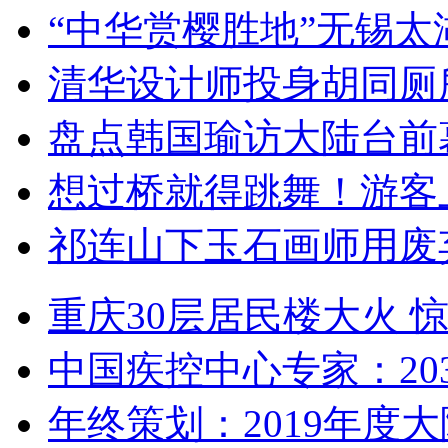
“中华赏樱胜地”无锡
清华设计师投身胡同厕
盘点韩国瑜访大陆台前
想过桥就得跳舞！游客
祁连山下玉石画师用废
重庆30层居民楼大火
中国疾控中心专家：203
年终策划：2019年度大陆