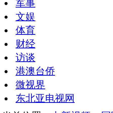
军事
文娱
体育
财经
访谈
港澳台侨
微视界
东北亚电视网