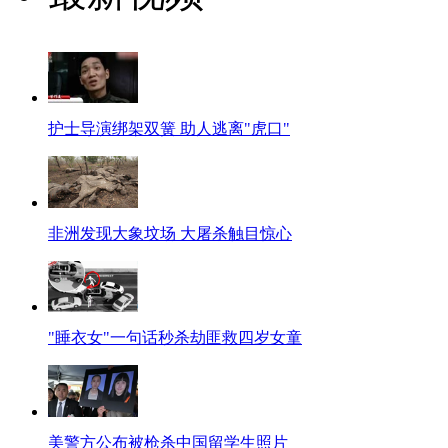
护士导演绑架双簧 助人逃离"虎口"
非洲发现大象坟场 大屠杀触目惊心
"睡衣女"一句话秒杀劫匪救四岁女童
美警方公布被枪杀中国留学生照片