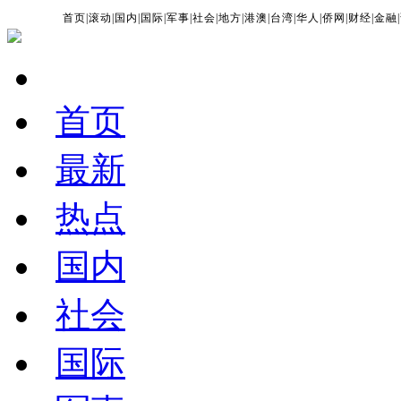
首页
|
滚动
|
国内
|
国际
|
军事
|
社会
|
地方
|
港澳
|
台湾
|
华人
|
侨网
|
财经
|
金融
|
首页
最新
热点
国内
社会
国际