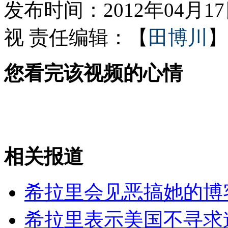
发布时间：2012年04月17日
视
责任编辑：【
田博川
】
美俄克拉何马州遭"双龙卷风"袭击
您看完该视频的心情
菲美“肩并肩”联合军演举行
山西运城恶犬咬伤多人 警民合力深夜将其击毙
相关报道
女孩北京地铁殴打老人 痛下狠手拳打脚踢
希拉里会见恶搞她的博
无痛分娩是否安全 医生回应
希拉里表示美国不寻求