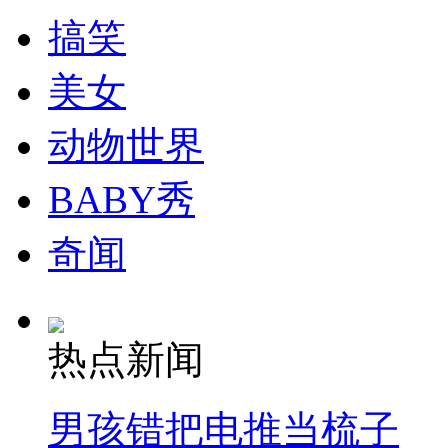
搞笑
纽约上演“枕头大战”
美女
司机酒驾遇交警 急速倒车逃窜
动物世界
BABY秀
奇闻
热点新闻
男孩错把电推当梳子