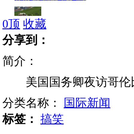
0
顶
收藏
意乙联赛球员球场猝死或因外部撞击
分享到：
简介：
宝马连撞4车 司机向天撒钱欲打警察
美国国务卿夜访哥伦比
凯特王妃疑患厌食症 暴瘦成纸片人
分类名称：
国际新闻
标签：
搞笑
黑狗路中间“守护”被撞死同伴