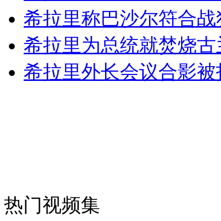
希拉里称巴沙尔符合战
外交部：反对强权政治霸凌主义
希拉里为总统就焚烧古
外交部：有关国家言论片面不公正
希拉里外长会议合影被
安徽一实载49人客车翻车
走！跟着总书记去植树
消防员救轻生者
花炮节热闹非凡
减压"枕头大战"
热门视频集