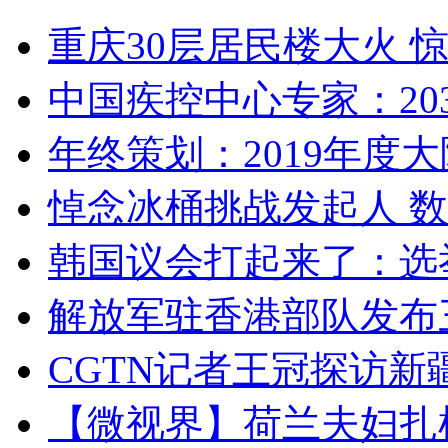
重庆30层居民楼大火
中国疾控中心专家：203
年终策划：2019年度大陆
悼念冰桶挑战发起人 数百
韩国议会打起来了：选举
解放军驻香港部队发布三
CGTN记者王冠探访新疆
【微视界】荷兰夫妇扎根青