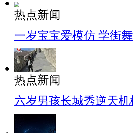
热点新闻
一岁宝宝爱模仿 学街
热点新闻
六岁男孩长城秀逆天机