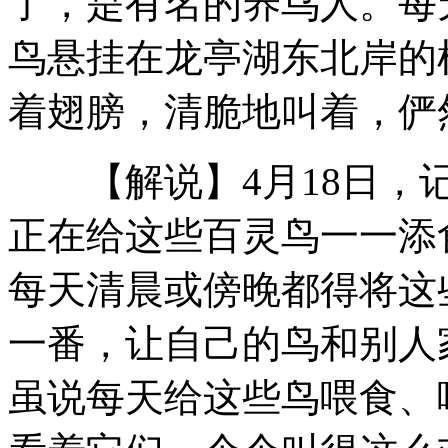
了，是有名的养鸟人。每
鸟悬挂在龙亭湖东北岸的
9批次可口可乐产品被疑含消毒液
着翅膀，清脆地叫着，俨
中国最先进渔政船开赴南海巡航执法
【解说】4月18日，记
正在给这些百灵鸟一一添
新疆东部遭强沙尘侵扰 能见度不足20米
每天清晨或傍晚都得将这
一番，让自己的鸟和别人
男子假扮"小姐" 嫖客发现怒报警
虽说每天给这些鸟喂食、
山西运城恶犬咬伤多人 警民合力深夜将其击毙