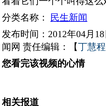
看着它们一个个叫得这么
分类名称：
民生新闻
女孩北京地铁殴打老人 痛下狠手拳打脚踢
发布时间：2012年04月18日
无痛分娩是否安全 医生回应
闻网
责任编辑：【
丁慧程
外交部：反对强权政治霸凌主义
您看完该视频的心情
外交部：有关国家言论片面不公正
安徽一实载49人客车翻车
相关报道