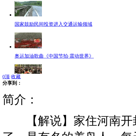
国家鼓励民间投资进入交通运输领域
奥运加油歌曲《中国节拍·震动世界》
0
顶
收藏
分享到：
“地球开启震动模式”说法没有依据
简介：
【解说】家住河南开封
两只“猪”的对话 神都笑了