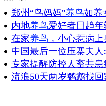
郑州“鸟妈妈”
养鸟
如养
走！跟着总书记去植树
内地
养鸟
爱好者日趋年
消防员救轻生者
花炮节热闹非凡
减压"枕头大战"
在家
养鸟
，小心惹病上
中国最后一位压寨夫人
纽约上演“枕头大战”
专家提醒防控人畜共患
流浪50天两岁鹦鹉找回
司机酒驾遇交警 急速倒车逃窜