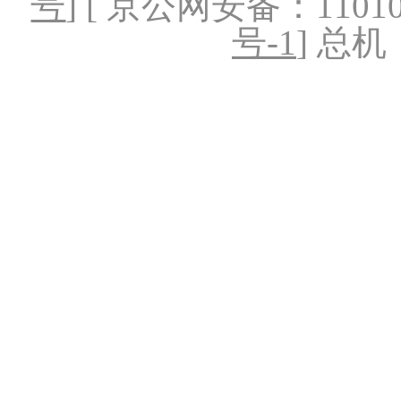
号
] [ 京公网安备：1101020
号-1
] 总机：