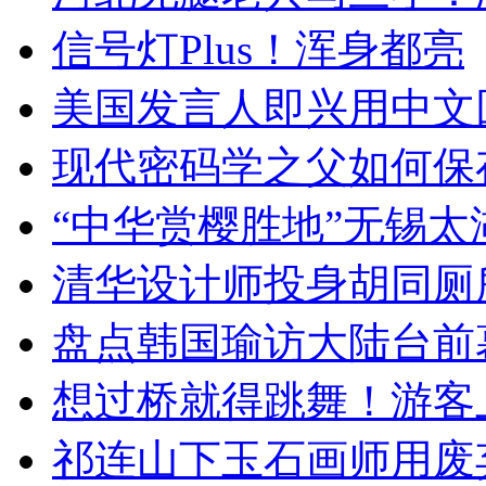
信号灯Plus！浑身都亮
美国发言人即兴用中文
现代密码学之父如何保
“中华赏樱胜地”无锡
清华设计师投身胡同厕
盘点韩国瑜访大陆台前
想过桥就得跳舞！游客
祁连山下玉石画师用废