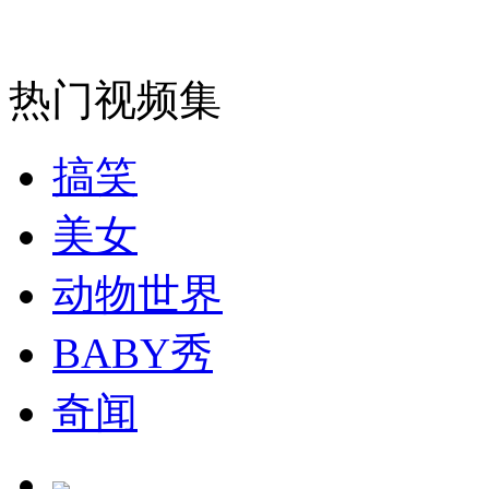
走！跟着总书记去植树
热门视频集
消防员救轻生者
花炮节热闹非凡
减压"枕头大战"
搞笑
美女
纽约上演“枕头大战”
动物世界
BABY秀
司机酒驾遇交警 急速倒车逃窜
奇闻