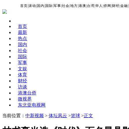
首页
|
滚动
|
国内
|
国际
|
军事
|
社会
|
地方
|
港澳
|
台湾
|
华人
|
侨网
|
财经
|
金融
|
首页
最新
热点
国内
社会
国际
军事
文娱
体育
财经
访谈
港澳台侨
微视界
东北亚电视网
当前位置：
中新视频
>
体坛风云
>
篮球
>
正文