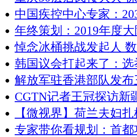
中国疾控中心专家：203
年终策划：2019年度大陆
悼念冰桶挑战发起人 数百
韩国议会打起来了：选举
解放军驻香港部队发布三
CGTN记者王冠探访新疆
【微视界】荷兰夫妇扎根青
专家带你看规划：首都功