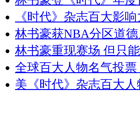
《时代》杂志百大影响
女孩北京地铁殴打老人 痛下狠手拳打脚踢
林书豪获NBA分区道
林书豪重现赛场 但只
无痛分娩是否安全 医生回应
全球百大人物名气投票
外交部：反对强权政治霸凌主义
美《时代》杂志百大人
外交部：有关国家言论片面不公正
安徽一实载49人客车翻车