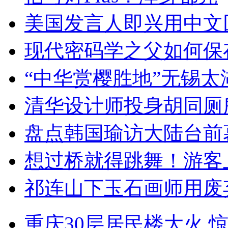
美国发言人即兴用中文
现代密码学之父如何保
“中华赏樱胜地”无锡
清华设计师投身胡同厕
盘点韩国瑜访大陆台前
想过桥就得跳舞！游客
祁连山下玉石画师用废
重庆30层居民楼大火