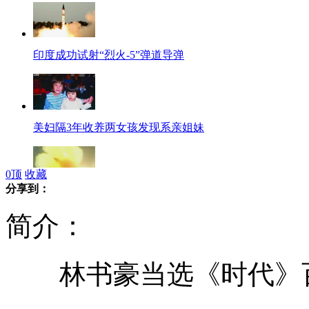
印度成功试射“烈火-5”弹道导弹
美妇隔3年收养两女孩发现系亲姐妹
0
顶
收藏
分享到：
印度"烈火-5"可携带分导式多弹头
简介：
林书豪当选《时代》百
瘦肉精泛滥 刘翔多年不敢吃猪肉