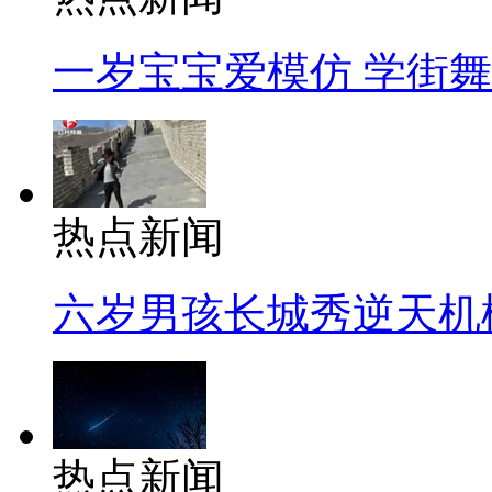
一岁宝宝爱模仿 学街
热点新闻
六岁男孩长城秀逆天机
热点新闻