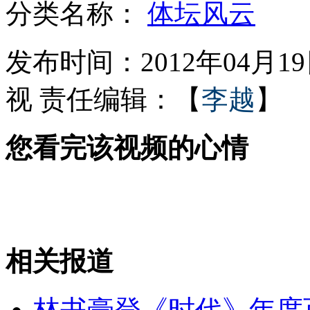
分类名称：
体坛风云
因未"招手即停"男子暴打公交司机
发布时间：2012年04月19日
视
责任编辑：【
李越
】
电梯内镶满饼干 供乘坐者舔食
您看完该视频的心情
赛车时速400爆炸 车手躲过死劫
为100美元赏金 塔利班成员自首
相关报道
山西运城恶犬咬伤多人 警民合力深夜将其击毙
林书豪登《时代》年度