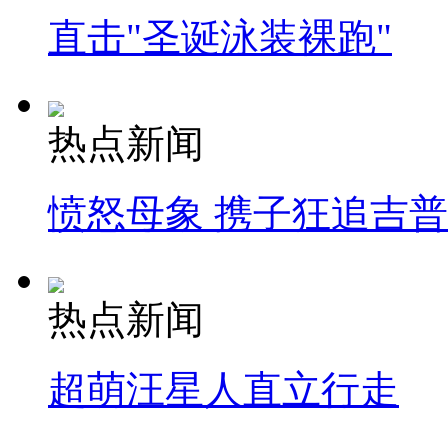
直击"圣诞泳装裸跑"
热点新闻
愤怒母象 携子狂追吉
热点新闻
超萌汪星人直立行走