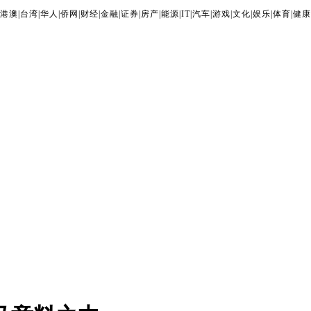
港澳
|
台湾
|
华人
|
侨网
|
财经
|
金融
|
证券
|
房产
|
能源
|
IT
|
汽车
|
游戏
|
文化
|
娱乐
|
体育
|
健康