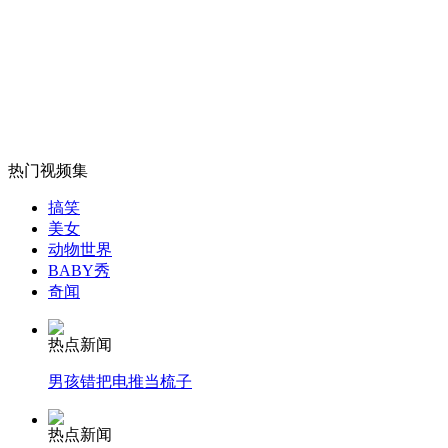
尼泊尔女孩善用化妆术“易容”
山西运城恶犬咬伤多人 警民合力深夜将其击毙
热门视频集
女孩北京地铁殴打老人 痛下狠手拳打脚踢
搞笑
美女
动物世界
无痛分娩是否安全 医生回应
BABY秀
奇闻
外交部：反对强权政治霸凌主义
热点新闻
男孩错把电推当梳子
外交部：有关国家言论片面不公正
热点新闻