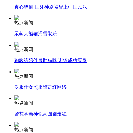
真心醉倒!国外神剧被配上中国民乐
安徽一实载49人客车翻车
热点新闻
呆萌大熊猫滑雪取乐
走！跟着总书记去植树
热点新闻
狗教练陪伴最胖猫咪 训练成功瘦身
消防员救轻生者
花炮节热闹非凡
减压"枕头大战"
热点新闻
汉服仕女照相馆走红网络
纽约上演“枕头大战”
热点新闻
警花学霸神似高圆圆走红
司机酒驾遇交警 急速倒车逃窜
热点新闻