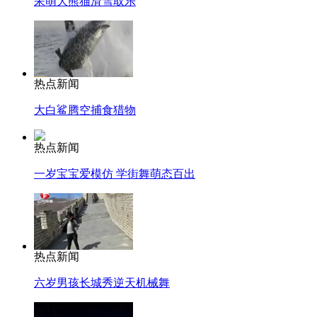
呆萌大熊猫滑雪取乐
热点新闻
大白鲨腾空捕食猎物
热点新闻
一岁宝宝爱模仿 学街舞萌态百出
热点新闻
六岁男孩长城秀逆天机械舞