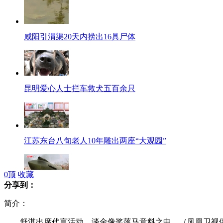
咸阳引渭渠20天内捞出16具尸体
昆明爱心人士拦车救犬五百余只
江苏东台八旬老人10年雕出两座“大观园”
0
顶
收藏
分享到：
石家庄军迷自研飞机坦克打造梦工厂
简介：
舒淇出席代言活动，谈金像奖落马意料之中。（凤凰卫视