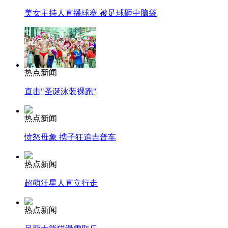
美女主持人直播球赛 被足球砸中脑袋
热点新闻
直击"圣诞泳装裸跑"
热点新闻
愤怒母象 携子狂追吉普车
热点新闻
超萌汪星人直立行走
热点新闻