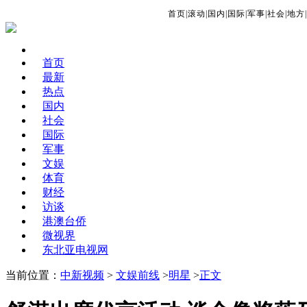
首页
|
滚动
|
国内
|
国际
|
军事
|
社会
|
地方
|
首页
最新
热点
国内
社会
国际
军事
文娱
体育
财经
访谈
港澳台侨
微视界
东北亚电视网
当前位置：
中新视频
>
文娱前线
>
明星
>
正文