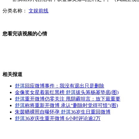
分类名称：
文娱前线
江苏书展：传统农家书屋插上“数字化”翅膀
您看完该视频的心情
金星跨界出演话剧《尴尬》直呼过瘾
相关报道
日81名国会议员集体参拜靖国神社
舒淇
回应微博事件：我没有退出只是删除
金像奖女星着装红黑榜
舒淇
拔头筹杨幂垫底(图)
舒淇
重开微博仍零关注 甩阴霾坦言：放下最重要
舒淇
称将重新开微博 承认“删除时觉得可惜”(图)
两名中国籍船员涉嫌撞日渔船被捕
朱茵晒裸照自曝怀孕
舒淇
36岁生日重回微博
舒淇
36岁庆生重开微博 6小时评论逾2万