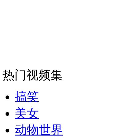
安徽一实载49人客车翻车
走！跟着总书记去植树
消防员救轻生者
花炮节热闹非凡
减压"枕头大战"
热门视频集
搞笑
纽约上演“枕头大战”
美女
动物世界
司机酒驾遇交警 急速倒车逃窜