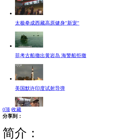
太极拳成西藏高原健身"新宠"
菲考古船撤出黄岩岛 海警船拒撤
美国默许印度试射导弹
0
顶
收藏
分享到：
街头现"潮"乞丐 户外装备加单反
简介：