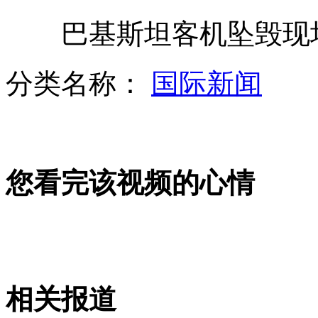
巴基斯坦客机坠毁现场
自制风车发电 月省电费四千
分类名称：
国际新闻
别样感动 沙画版《泰坦尼克号》
您看完该视频的心情
美国特工招妓丑闻又致3人辞职
涉嫌撞翻日本渔船 两中国船员被捕
相关报道