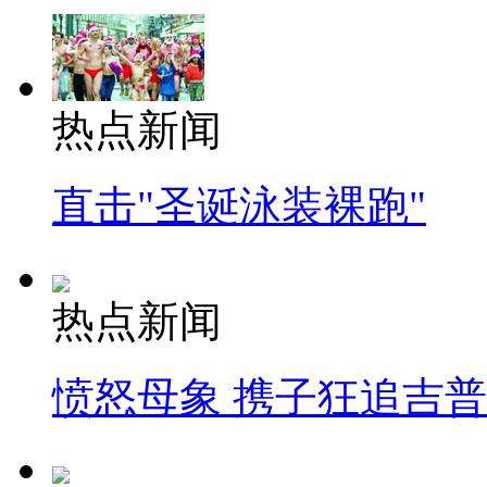
热点新闻
直击"圣诞泳装裸跑"
热点新闻
愤怒母象 携子狂追吉