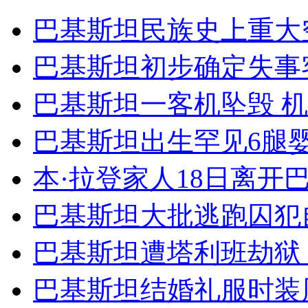
村官"国学治村"乡亲称民风3年大变
巴基斯坦民族史上重大
山西运城恶犬咬伤多人 警民合力深夜将其击毙
巴基斯坦初步确定失事
巴基斯坦一客机坠毁 机
女孩北京地铁殴打老人 痛下狠手拳打脚踢
巴基斯坦出生罕见6腿
本·拉登家人18日离开
无痛分娩是否安全 医生回应
巴基斯坦大批逃跑囚犯
外交部：反对强权政治霸凌主义
巴基斯坦遭塔利班劫狱 
外交部：有关国家言论片面不公正
巴基斯坦结婚礼服时装