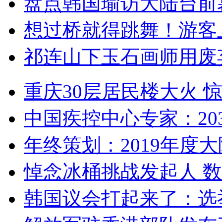
盘点韩国瑜访大陆台前
想过桥就得跳舞！游客
祁连山下玉石画师用废
重庆30层居民楼大火
中国疾控中心专家：203
年终策划：2019年度大陆
悼念冰桶挑战发起人 数百
韩国议会打起来了：选举