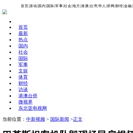
首页
|
滚动
|
国内
|
国际
|
军事
|
社会
|
地方
|
港澳
|
台湾
|
华人
|
侨网
|
财经
|
金融
|
首页
最新
热点
国内
社会
国际
军事
文娱
体育
财经
访谈
港澳台侨
微视界
东北亚电视网
当前位置：
中新视频
>
国际新闻
>
正文