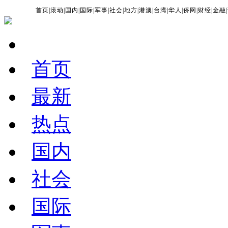
首页
|
滚动
|
国内
|
国际
|
军事
|
社会
|
地方
|
港澳
|
台湾
|
华人
|
侨网
|
财经
|
金融
|
首页
最新
热点
国内
社会
国际