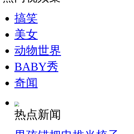
走！跟着总书记去植树
搞笑
消防员救轻生者
花炮节热闹非凡
减压"枕头大战"
美女
动物世界
纽约上演“枕头大战”
BABY秀
司机酒驾遇交警 急速倒车逃窜
奇闻
热点新闻