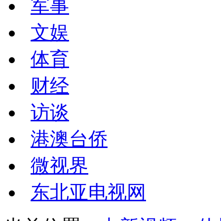
军事
文娱
体育
财经
访谈
港澳台侨
微视界
东北亚电视网