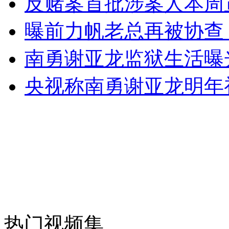
反赌案首批涉案人本周
女孩北京地铁殴打老人 痛下狠手拳打脚踢
曝前力帆老总再被协查
无痛分娩是否安全 医生回应
南勇谢亚龙监狱生活曝
央视称南勇谢亚龙明年
外交部：反对强权政治霸凌主义
外交部：有关国家言论片面不公正
安徽一实载49人客车翻车
热门视频集