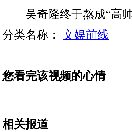
吴奇隆终于熬成“高帅富
足球反赌 四名"国脚"将在沈阳受审
分类名称：
文娱前线
鹦鹉幼鸟被父母嫌丑抛弃
您看完该视频的心情
孙俪：我是“甄嬛”前半部分
最贵逃生布袋亮相 每米一万二
相关报道