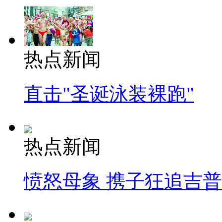
热点新闻
直击"圣诞泳装裸跑"
热点新闻
愤怒母象 携子狂追吉