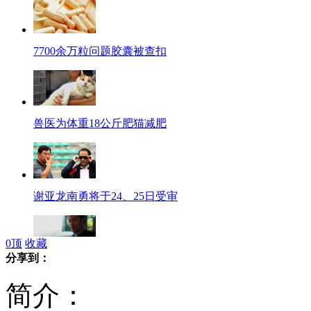
7700余万粒问题胶囊被查扣
兽医为体重18公斤肥猫减肥
谢亚龙南勇将于24、25日受审
0
顶
收藏
分享到：
爱读书的明星们：一日不读书面目可憎
简介：