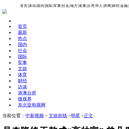
首页
|
滚动
|
国内
|
国际
|
军事
|
社会
|
地方
|
港澳
|
台湾
|
华人
|
侨网
|
财经
|
金融
|
首页
最新
热点
国内
社会
国际
军事
文娱
体育
财经
访谈
港澳台侨
微视界
东北亚电视网
当前位置：
中新视频
>
文娱前线
>
明星
>
正文