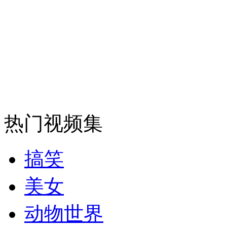
安徽一实载49人客车翻车
走！跟着总书记去植树
消防员救轻生者
花炮节热闹非凡
减压"枕头大战"
热门视频集
搞笑
纽约上演“枕头大战”
美女
动物世界
司机酒驾遇交警 急速倒车逃窜