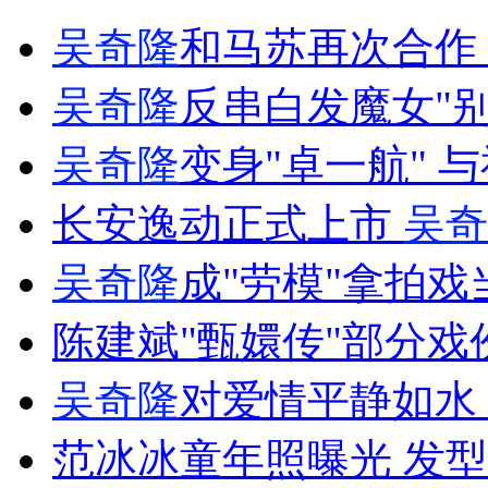
女记者讲述遭大连足协官员掐脖踢打细节
吴奇隆
和马苏再次合作
山西运城恶犬咬伤多人 警民合力深夜将其击毙
吴奇隆
反串白发魔女"别
吴奇隆
变身"卓一航" 
女孩北京地铁殴打老人 痛下狠手拳打脚踢
长安逸动正式上市
吴奇
吴奇隆
成"劳模"拿拍戏
无痛分娩是否安全 医生回应
陈建斌"甄嬛传"部分戏
外交部：反对强权政治霸凌主义
吴奇隆
对爱情平静如水
外交部：有关国家言论片面不公正
范冰冰童年照曝光 发