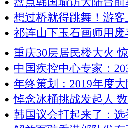
盘点韩国瑜访大陆台前
想过桥就得跳舞！游客
祁连山下玉石画师用废
重庆30层居民楼大火
中国疾控中心专家：203
年终策划：2019年度大陆
悼念冰桶挑战发起人 数百
韩国议会打起来了：选举