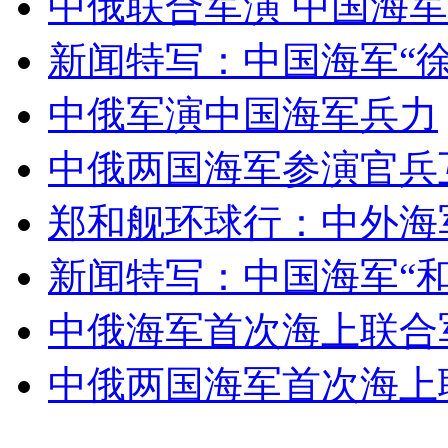
中俄联合军演 中国海
女孩北京地铁殴打老人 痛下狠手拳打脚踢
新闻特写：中国海军“徐
无痛分娩是否安全 医生回应
中俄军演中国海军兵力
中俄两国海军参演官兵
外交部：反对强权政治霸凌主义
郑和舰环球行：中外海
外交部：有关国家言论片面不公正
新闻特写：中国海军“
中俄海军首次海上联合
安徽一实载49人客车翻车
中俄两国海军首次海上