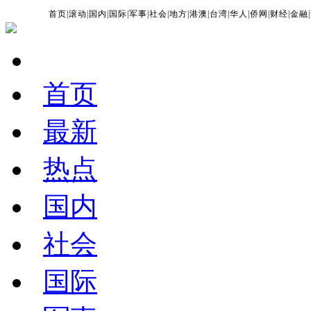
首页
|
滚动
|
国内
|
国际
|
军事
|
社会
|
地方
|
港澳
|
台湾
|
华人
|
侨网
|
财经
|
金融
|
首页
最新
热点
国内
社会
国际