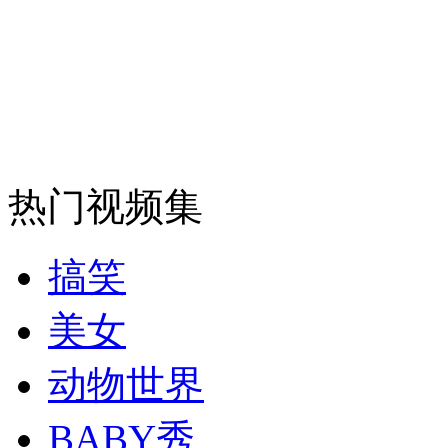
走！跟着总书记去植树
消防员救轻生者
花炮节热闹非凡
减压"枕头大战"
纽约上演“枕头大战”
热门视频集
司机酒驾遇交警 急速倒车逃窜
搞笑
美女
动物世界
BABY秀