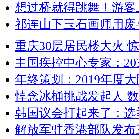
想过桥就得跳舞！游客
祁连山下玉石画师用废
重庆30层居民楼大火
中国疾控中心专家：203
年终策划：2019年度大陆
悼念冰桶挑战发起人 数百
韩国议会打起来了：选举
解放军驻香港部队发布三