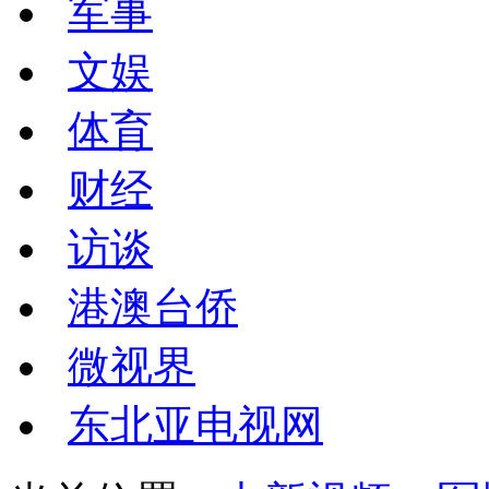
军事
文娱
体育
财经
访谈
港澳台侨
微视界
东北亚电视网