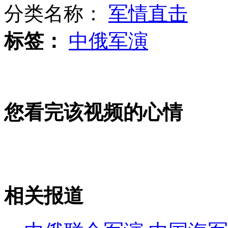
分类名称：
军情直击
标签：
中俄军演
男子酒后大闹派出所
《甄嬛传》庆功:陈建斌不认爱妃
您看完该视频的心情
任贤齐个唱遭九孔"砸场"
相关报道
山西运城恶犬咬伤多人 警民合力深夜将其击毙