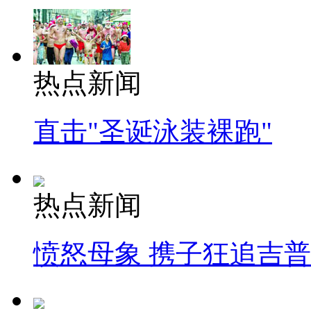
热点新闻
直击"圣诞泳装裸跑"
热点新闻
愤怒母象 携子狂追吉