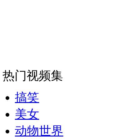
安徽一实载49人客车翻车
走！跟着总书记去植树
消防员救轻生者
花炮节热闹非凡
减压"枕头大战"
热门视频集
搞笑
纽约上演“枕头大战”
美女
动物世界
司机酒驾遇交警 急速倒车逃窜