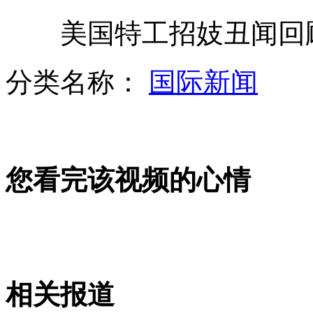
美国特工招妓丑闻回
菲律宾拆迁纠纷引发警民冲突
分类名称：
国际新闻
专家称网瘾会降低智力 6岁前孩子别碰iPad
您看完该视频的心情
男子被蚊子叮咬患脑炎花60万仍昏迷
俄罗斯一年轻女模特在日本遇害
相关报道