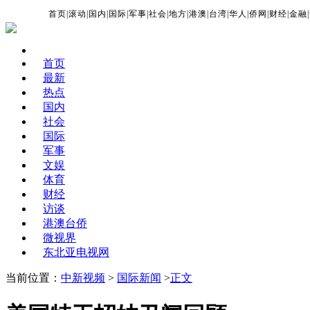
首页
|
滚动
|
国内
|
国际
|
军事
|
社会
|
地方
|
港澳
|
台湾
|
华人
|
侨网
|
财经
|
金融
|
首页
最新
热点
国内
社会
国际
军事
文娱
体育
财经
访谈
港澳台侨
微视界
东北亚电视网
当前位置：
中新视频
>
国际新闻
>
正文