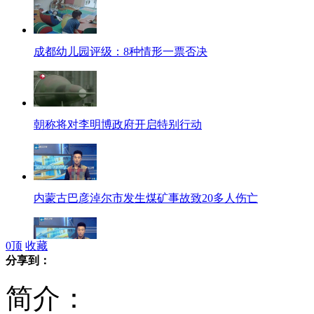
成都幼儿园评级：8种情形一票否决
朝称将对李明博政府开启特别行动
内蒙古巴彦淖尔市发生煤矿事故致20多人伤亡
0
顶
收藏
分享到：
少年无证驾车冲入小学生队伍
简介：