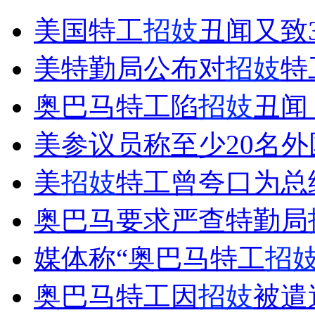
4名家长讲4种方言 3岁孩童被迷糊不会说话
美国特工
招妓
丑闻又致
山西运城恶犬咬伤多人 警民合力深夜将其击毙
美特勤局公布对
招妓
特
奥巴马特工陷
招妓
丑闻
女孩北京地铁殴打老人 痛下狠手拳打脚踢
美参议员称至少20名
美
招妓
特工曾夸口为总
无痛分娩是否安全 医生回应
奥巴马要求严查特勤局
外交部：反对强权政治霸凌主义
媒体称“奥巴马特工
招
外交部：有关国家言论片面不公正
奥巴马特工因
招妓
被遣