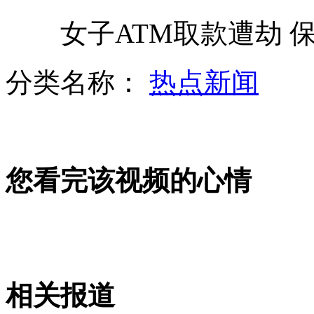
女子ATM取款遭劫 保
中菲黄岩岛海域对峙 中国外交部表态
分类名称：
热点新闻
美前总统候选人被控挪资金送情妇
您看完该视频的心情
国际媒体聚焦中俄军演 猜测纷纷
美国特工招妓丑闻回顾
相关报道