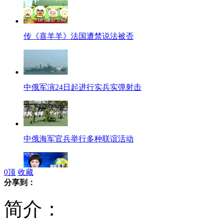
传《喜羊羊》法国遭禁说法被否
中俄军演24日起进行实兵实弹射击
中俄海军官兵举行多种联谊活动
0
顶
收藏
分享到：
中国驻菲使馆驳斥中国加剧黄岩岛紧张局势说法
简介：