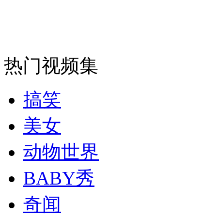
安徽一实载49人客车翻车
热门视频集
走！跟着总书记去植树
搞笑
消防员救轻生者
花炮节热闹非凡
减压"枕头大战"
美女
动物世界
纽约上演“枕头大战”
BABY秀
奇闻
司机酒驾遇交警 急速倒车逃窜