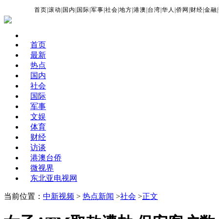
首页
|
滚动
|
国内
|
国际
|
军事
|
社会
|
地方
|
港澳
|
台湾
|
华人
|
侨网
|
财经
|
金融
|
首页
最新
热点
国内
社会
国际
军事
文娱
体育
财经
访谈
港澳台侨
微视界
东北亚电视网
当前位置：
中新视频
>
热点新闻
>
社会
>
正文