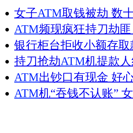
环球航行“郑和”舰抵达越南胡志明市访问
女子
ATM
取钱被劫 数
山西运城恶犬咬伤多人 警民合力深夜将其击毙
ATM
频现疯狂持刀劫匪
银行柜台拒收小额存取款
女孩北京地铁殴打老人 痛下狠手拳打脚踢
持刀抢劫
ATM
机提款人
ATM
出钞口有现金 好
无痛分娩是否安全 医生回应
ATM
机“吞钱不认账”
外交部：反对强权政治霸凌主义
外交部：有关国家言论片面不公正