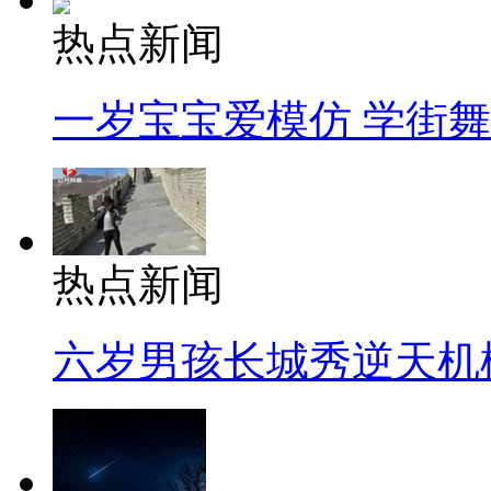
热点新闻
一岁宝宝爱模仿 学街
热点新闻
六岁男孩长城秀逆天机