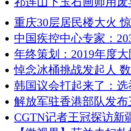
祁连山下玉石画师用废
重庆30层居民楼大火
中国疾控中心专家：203
年终策划：2019年度大陆
悼念冰桶挑战发起人 数百
韩国议会打起来了：选举
解放军驻香港部队发布三
CGTN记者王冠探访新疆