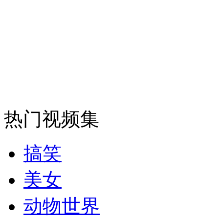
安徽一实载49人客车翻车
走！跟着总书记去植树
消防员救轻生者
花炮节热闹非凡
减压"枕头大战"
热门视频集
搞笑
纽约上演“枕头大战”
美女
动物世界
司机酒驾遇交警 急速倒车逃窜