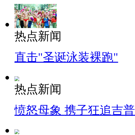
热点新闻
直击"圣诞泳装裸跑"
热点新闻
愤怒母象 携子狂追吉