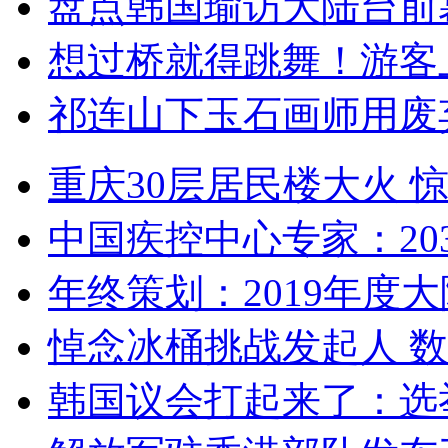
盘点韩国瑜访大陆台前
想过桥就得跳舞！游客
祁连山下玉石画师用废
重庆30层居民楼大火
中国疾控中心专家：203
年终策划：2019年度大陆
悼念冰桶挑战发起人 数百
韩国议会打起来了：选举