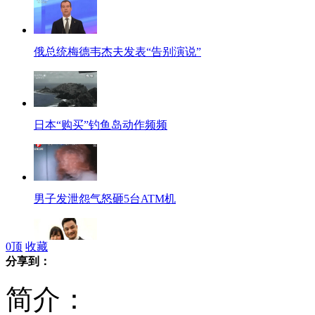
俄总统梅德韦杰夫发表“告别演说”
日本“购买”钓鱼岛动作频频
男子发泄怨气怒砸5台ATM机
0
顶
收藏
分享到：
孙燕姿老公销魂反串着长裙
简介：