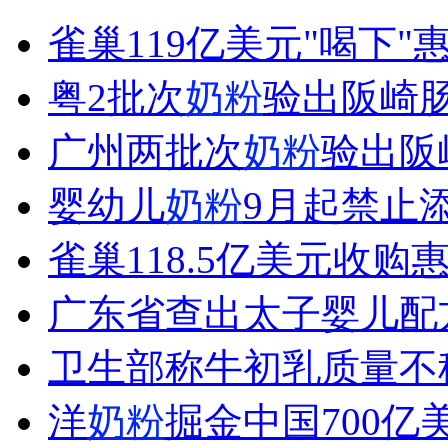
1岁宝宝熟练演奏架子鼓
雀巢119亿美元"喝下"
山西运城恶犬咬伤多人 警民合力深夜将其击毙
粤2批次
奶粉
验出阪崎肠
广州两批次
奶粉
验出阪
女孩北京地铁殴打老人 痛下狠手拳打脚踢
婴幼儿
奶粉
9月起禁止
雀巢118.5亿美元收购
无痛分娩是否安全 医生回应
广东省查出太子婴儿配
外交部：反对强权政治霸凌主义
卫生部称牛初乳质量不
外交部：有关国家言论片面不公正
洋
奶粉
掘金中国700亿