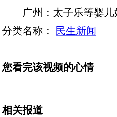
广州：太子乐等婴儿奶
疯狂女子楼顶抛砖 警民合力制伏
分类名称：
民生新闻
女孩坠入深坑 的哥跳下救人
您看完该视频的心情
默多克父子将接受英媒体道德听证会质询
记者调查：明星演唱会黄牛党的秘密
相关报道