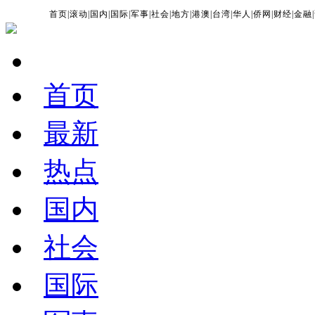
首页
|
滚动
|
国内
|
国际
|
军事
|
社会
|
地方
|
港澳
|
台湾
|
华人
|
侨网
|
财经
|
金融
|
首页
最新
热点
国内
社会
国际