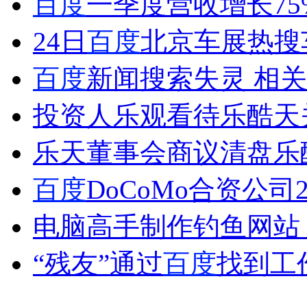
百度
一季度营收增长75
女孩北京地铁殴打老人 痛下狠手拳打脚踢
24日
百度
北京车展热搜
无痛分娩是否安全 医生回应
百度
新闻搜索失灵 相
投资人乐观看待乐酷天
外交部：反对强权政治霸凌主义
乐天董事会商议清盘乐
外交部：有关国家言论片面不公正
百度
DoCoMo合资公司
电脑高手制作钓鱼网站
安徽一实载49人客车翻车
“残友”通过
百度
找到工