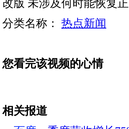
改版 未涉及何时能恢复
分类名称：
热点新闻
1岁宝宝熟练演奏架子鼓
爆笑跆拳道断棍表演
您看完该视频的心情
教育部同意建立南方科技大学
相关报道
山西运城恶犬咬伤多人 警民合力深夜将其击毙