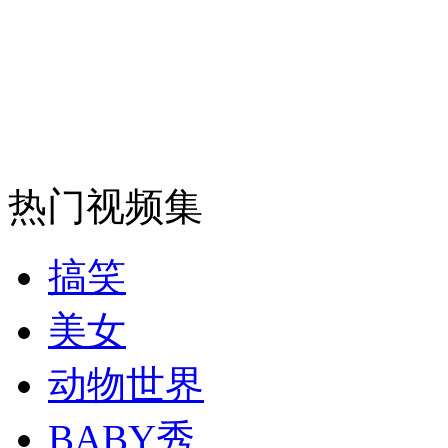
走！跟着总书记去植树
消防员救轻生者
花炮节热闹非凡
减压"枕头大战"
纽约上演“枕头大战”
热门视频集
司机酒驾遇交警 急速倒车逃窜
搞笑
美女
动物世界
BABY秀