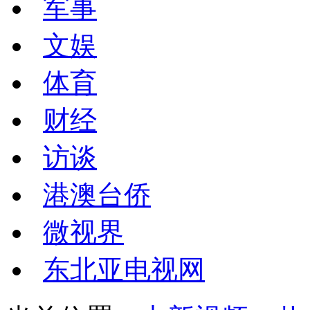
军事
文娱
体育
财经
访谈
港澳台侨
微视界
东北亚电视网