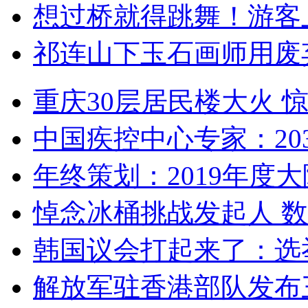
想过桥就得跳舞！游客
祁连山下玉石画师用废
重庆30层居民楼大火
中国疾控中心专家：203
年终策划：2019年度大陆
悼念冰桶挑战发起人 数百
韩国议会打起来了：选举
解放军驻香港部队发布三