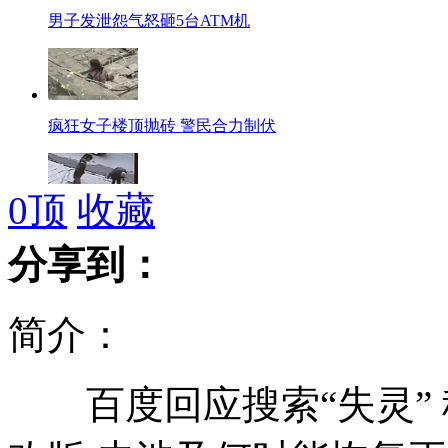
男子发泄怨气怒砸5台ATM机
疯狂女子楼顶抛砖 警民合力制伏
0
顶
收藏
女孩坠入深坑 的哥跳下救人
分享到：
简介：
默多克父子将接受英媒体道德听证会质询
百度回应搜索“失灵” 
记者调查：明星演唱会黄牛党的秘密