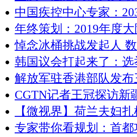
中国疾控中心专家：203
年终策划：2019年度大陆
悼念冰桶挑战发起人 数百
韩国议会打起来了：选举
解放军驻香港部队发布三
CGTN记者王冠探访新疆
【微视界】荷兰夫妇扎根青
专家带你看规划：首都功