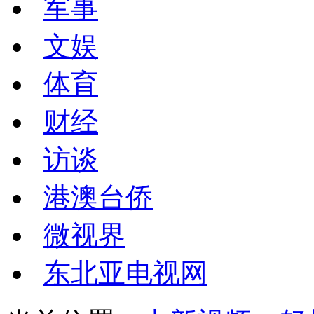
军事
文娱
体育
财经
访谈
港澳台侨
微视界
东北亚电视网