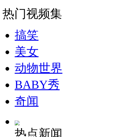
走！跟着总书记去植树
热门视频集
消防员救轻生者
花炮节热闹非凡
减压"枕头大战"
搞笑
美女
纽约上演“枕头大战”
动物世界
司机酒驾遇交警 急速倒车逃窜
BABY秀
奇闻
热点新闻