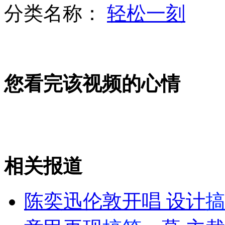
分类名称：
轻松一刻
小偷下手狠 三男子被偷只剩内裤
您看完该视频的心情
"人贩子"自称便衣当街抢小孩
公交自燃 司机2分钟疏散20名乘客
相关报道
山西运城恶犬咬伤多人 警民合力深夜将其击毙
陈奕迅伦敦开唱 设计
搞