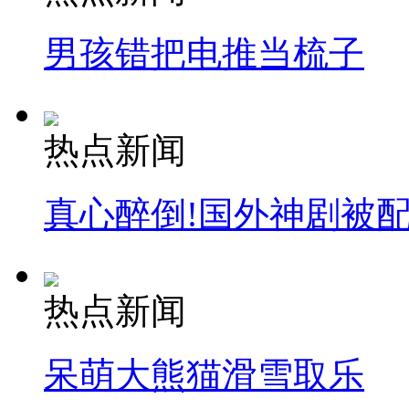
男孩错把电推当梳子
热点新闻
真心醉倒!国外神剧被
热点新闻
呆萌大熊猫滑雪取乐