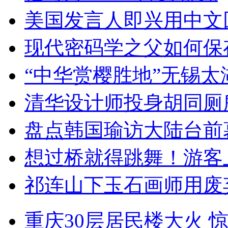
美国发言人即兴用中文
现代密码学之父如何保
“中华赏樱胜地”无锡
清华设计师投身胡同厕
盘点韩国瑜访大陆台前
想过桥就得跳舞！游客
祁连山下玉石画师用废
重庆30层居民楼大火