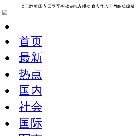
首页
|
滚动
|
国内
|
国际
|
军事
|
社会
|
地方
|
港澳
|
台湾
|
华人
|
侨网
|
财经
|
金融
|
首页
最新
热点
国内
社会
国际