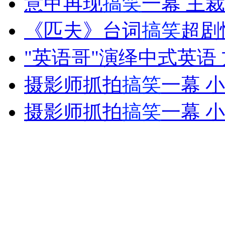
意甲再现
搞笑
一幕 主
女孩北京地铁殴打老人 痛下狠手拳打脚踢
《匹夫》台词
搞笑
超剧
无痛分娩是否安全 医生回应
"英语哥"演绎中式英语
摄影师抓拍
搞笑
一幕 小
外交部：反对强权政治霸凌主义
摄影师抓拍
搞笑
一幕 小
外交部：有关国家言论片面不公正
安徽一实载49人客车翻车