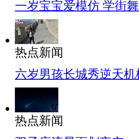
一岁宝宝爱模仿 学街
热点新闻
六岁男孩长城秀逆天机
热点新闻