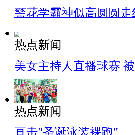
警花学霸神似高圆圆走
热点新闻
美女主持人直播球赛 
热点新闻
直击"圣诞泳装裸跑"