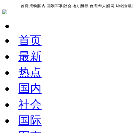
首页
|
滚动
|
国内
|
国际
|
军事
|
社会
|
地方
|
港澳
|
台湾
|
华人
|
侨网
|
财经
|
金融
|
首页
最新
热点
国内
社会
国际