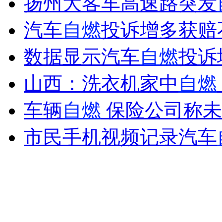
扬州大客车高速路突发
女孩北京地铁殴打老人 痛下狠手拳打脚踢
汽车
自燃
投诉增多获赔
无痛分娩是否安全 医生回应
数据显示汽车
自燃
投诉
山西：洗衣机家中
自燃
外交部：反对强权政治霸凌主义
车辆
自燃
保险公司称未
外交部：有关国家言论片面不公正
市民手机视频记录汽车
安徽一实载49人客车翻车