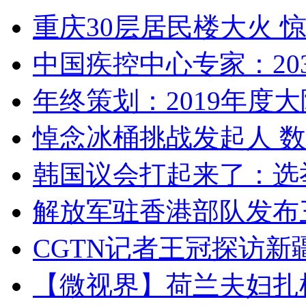
重庆30层居民楼大火
中国疾控中心专家：203
年终策划：2019年度大陆
悼念冰桶挑战发起人 数百
韩国议会打起来了：选举
解放军驻香港部队发布三
CGTN记者王冠探访新疆
【微视界】荷兰夫妇扎根青