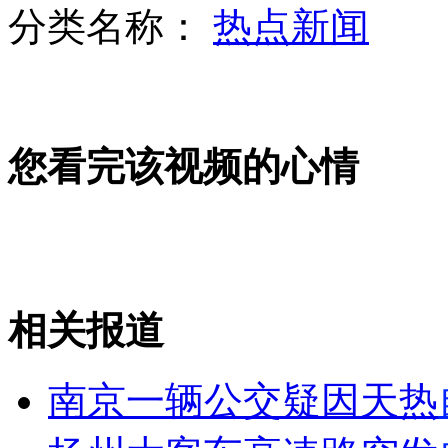
分类名称：
热点新闻
美国巨大火光爆炸声疑现"火流星"
您看完该视频的心情
蔚少辉翻供仅承认部分球员行贿
曝星巴克用胭脂虫当染色剂
相关报道
山西运城恶犬咬伤多人 警民合力深夜将其击毙
南京一辆公交疑因天热