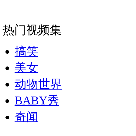
走！跟着总书记去植树
消防员救轻生者
花炮节热闹非凡
减压"枕头大战"
热门视频集
搞笑
纽约上演“枕头大战”
美女
司机酒驾遇交警 急速倒车逃窜
动物世界
BABY秀
奇闻