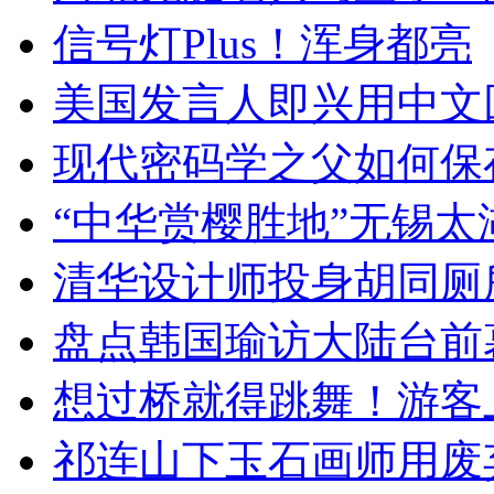
信号灯Plus！浑身都亮
美国发言人即兴用中文
现代密码学之父如何保
“中华赏樱胜地”无锡
清华设计师投身胡同厕
盘点韩国瑜访大陆台前
想过桥就得跳舞！游客
祁连山下玉石画师用废