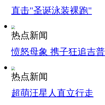
直击"圣诞泳装裸跑"
热点新闻
愤怒母象 携子狂追吉
热点新闻
超萌汪星人直立行走