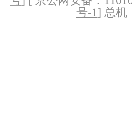
号
] [ 京公网安备：1101020
号-1
] 总机：