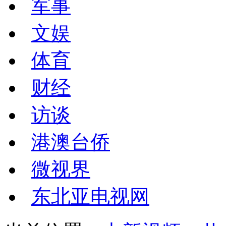
军事
文娱
体育
财经
访谈
港澳台侨
微视界
东北亚电视网