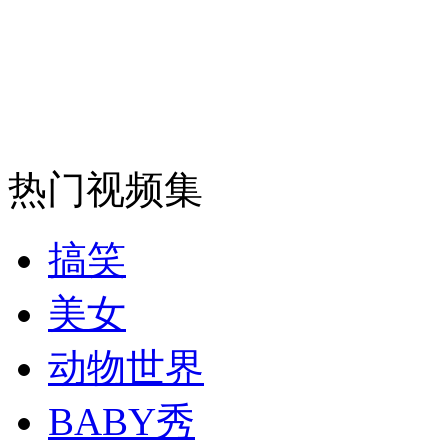
安徽一实载49人客车翻车
走！跟着总书记去植树
热门视频集
消防员救轻生者
花炮节热闹非凡
减压"枕头大战"
搞笑
美女
纽约上演“枕头大战”
动物世界
BABY秀
司机酒驾遇交警 急速倒车逃窜