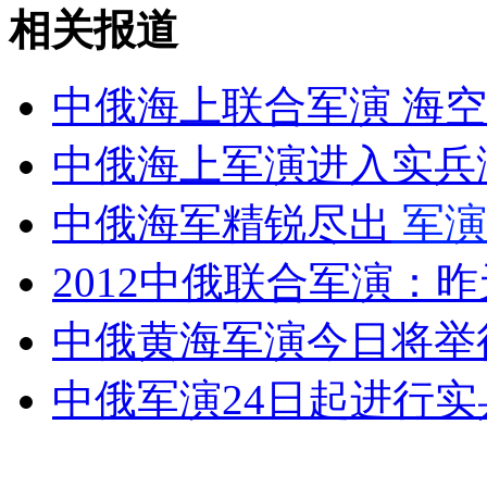
唯冠仍是IPAD商标合法注册人
相关报道
山西运城恶犬咬伤多人 警民合力深夜将其击毙
中俄海上联合军演 海
中俄海上军演进入实兵
女孩北京地铁殴打老人 痛下狠手拳打脚踢
中俄海军精锐尽出
军演
2012中俄联合军演：
无痛分娩是否安全 医生回应
中俄黄海军演今日将举
外交部：反对强权政治霸凌主义
中俄军演24日起进行
外交部：有关国家言论片面不公正