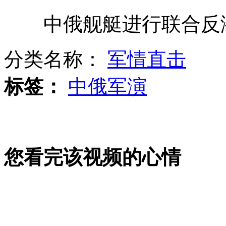
中俄舰艇进行联合反
云南三年连旱 丽江黑龙潭枯竭见底
分类名称：
军情直击
奥巴马参加脱口秀"挤兑"挑战者
标签：
中俄军演
加籍男子没钱买房 自建蛋型树屋
您看完该视频的心情
为培养男子气概恢复男女分校惹争议