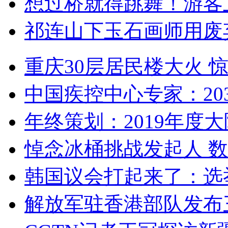
想过桥就得跳舞！游客
祁连山下玉石画师用废
重庆30层居民楼大火
中国疾控中心专家：203
年终策划：2019年度大陆
悼念冰桶挑战发起人 数百
韩国议会打起来了：选举
解放军驻香港部队发布三