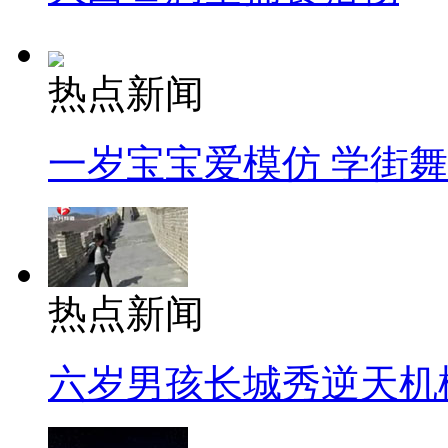
热点新闻
一岁宝宝爱模仿 学街
热点新闻
六岁男孩长城秀逆天机