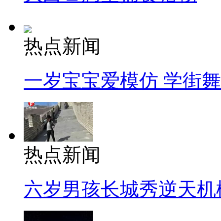
热点新闻
一岁宝宝爱模仿 学街
热点新闻
六岁男孩长城秀逆天机