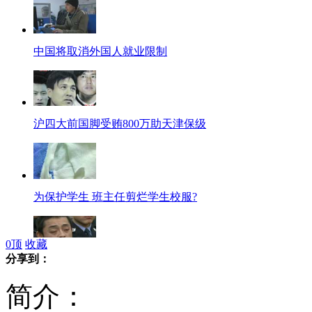
中国将取消外国人就业限制
沪四大前国脚受贿800万助天津保级
为保护学生 班主任剪烂学生校服?
0
顶
收藏
分享到：
7000元卖亲生女 狠心爹获刑6年
简介：