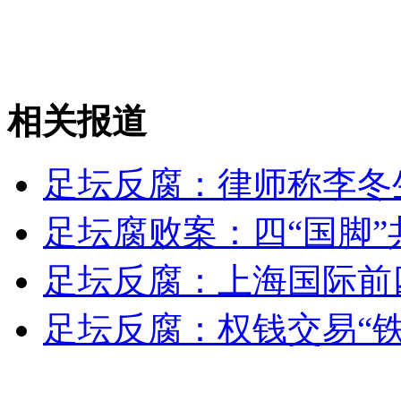
安徽一实载49人客车翻车
相关报道
走！跟着总书记去植树
足坛反腐：律师称李冬
消防员救轻生者
花炮节热闹非凡
减压"枕头大战"
足坛腐败案：四“国脚”
足坛反腐：上海国际前
纽约上演“枕头大战”
足坛反腐：权钱交易“
司机酒驾遇交警 急速倒车逃窜