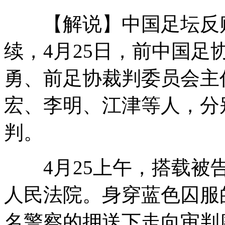
【解说】中国足坛反赌
青海明胶被曝骨头原料多来自废品站
续，4月25日，前中国
勇、前足协裁判委员会主
版权局官员回应著作权法草案争议
宏、李明、江津等人，分
判。
韩称朝鲜或将进行第三次核试验
4月25上午，搭载被告
292名京籍司机因肇事逃逸被终生禁驾
人民法院。身穿蓝色囚服
名警察的押送下走向审判