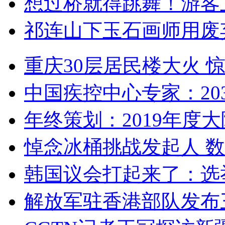
想过桥就得跳舞！游客
祁连山下玉石画师用废
重庆30层居民楼大火
中国疾控中心专家：203
年终策划：2019年度大陆
悼念冰桶挑战发起人 数百
韩国议会打起来了：选举
解放军驻香港部队发布三