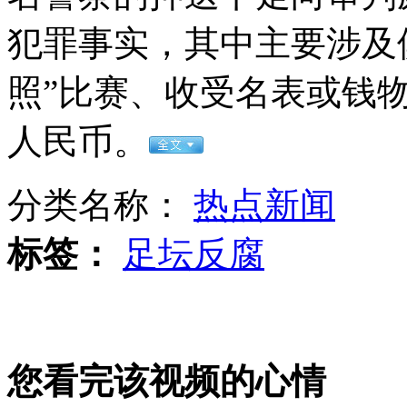
南勇李冬生申思等出庭受审
犯罪事实，其中主要涉及
山西运城恶犬咬伤多人 警民合力深夜将其击毙
照”比赛、收受名表或钱物
人民币。
女孩北京地铁殴打老人 痛下狠手拳打脚踢
分类名称：
热点新闻
无痛分娩是否安全 医生回应
标签：
足坛反腐
外交部：反对强权政治霸凌主义
外交部：有关国家言论片面不公正
您看完该视频的心情