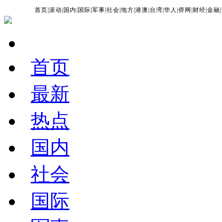
首页
|
滚动
|
国内
|
国际
|
军事
|
社会
|
地方
|
港澳
|
台湾
|
华人
|
侨网
|
财经
|
金融
|
首页
最新
热点
国内
社会
国际