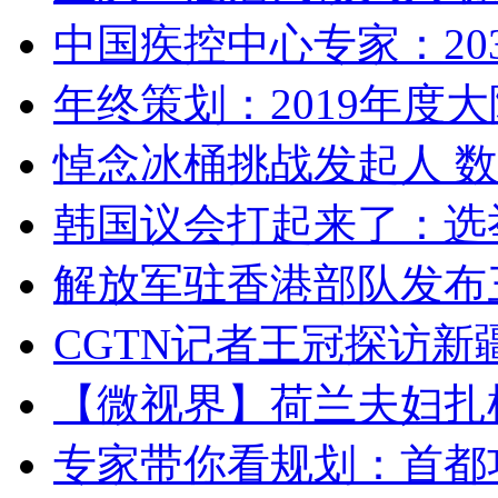
中国疾控中心专家：203
年终策划：2019年度大陆
悼念冰桶挑战发起人 数百
韩国议会打起来了：选举
解放军驻香港部队发布三
CGTN记者王冠探访新疆
【微视界】荷兰夫妇扎根青
专家带你看规划：首都功