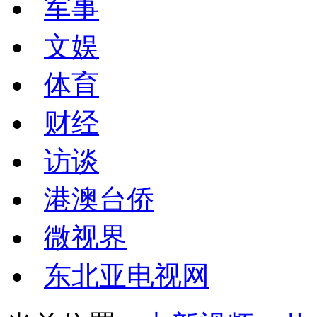
军事
文娱
体育
财经
访谈
港澳台侨
微视界
东北亚电视网