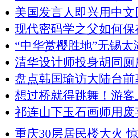
美国发言人即兴用中文
现代密码学之父如何保
“中华赏樱胜地”无锡
清华设计师投身胡同厕
盘点韩国瑜访大陆台前
想过桥就得跳舞！游客
祁连山下玉石画师用废
重庆30层居民楼大火