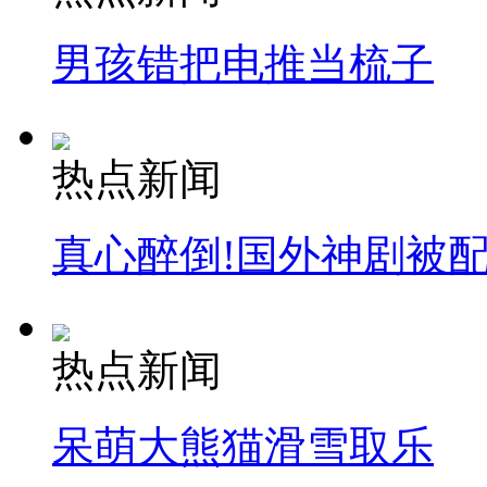
男孩错把电推当梳子
热点新闻
真心醉倒!国外神剧被
热点新闻
呆萌大熊猫滑雪取乐