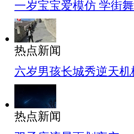
一岁宝宝爱模仿 学街
热点新闻
六岁男孩长城秀逆天机
热点新闻