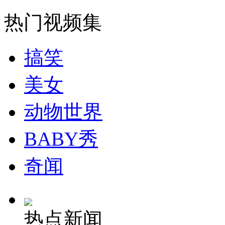
走！跟着总书记去植树
热门视频集
消防员救轻生者
花炮节热闹非凡
减压"枕头大战"
搞笑
美女
纽约上演“枕头大战”
动物世界
司机酒驾遇交警 急速倒车逃窜
BABY秀
奇闻
热点新闻