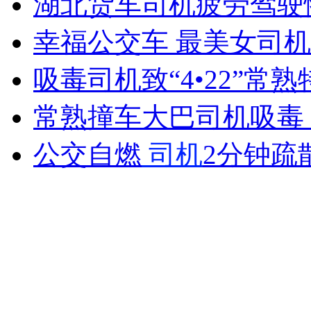
湖北货车司机疲劳驾驶
女孩北京地铁殴打老人 痛下狠手拳打脚踢
幸福公交车 最美女司机
无痛分娩是否安全 医生回应
吸毒司机致“4•22”常
常熟撞车大巴司机吸毒 
外交部：反对强权政治霸凌主义
公交自燃
司机
2分钟疏
外交部：有关国家言论片面不公正
安徽一实载49人客车翻车