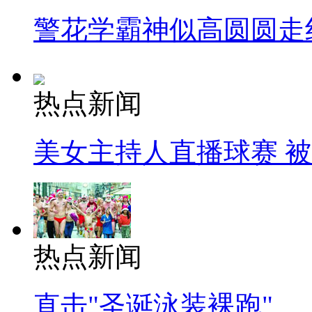
警花学霸神似高圆圆走
热点新闻
美女主持人直播球赛 
热点新闻
直击"圣诞泳装裸跑"