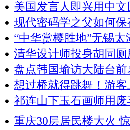
美国发言人即兴用中文
现代密码学之父如何保
“中华赏樱胜地”无锡
清华设计师投身胡同厕
盘点韩国瑜访大陆台前
想过桥就得跳舞！游客
祁连山下玉石画师用废
重庆30层居民楼大火