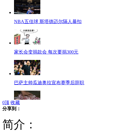
NBA五佳球 斯塔德迈尔隔人暴扣
家长会变捐款会 每次要捐300元
巴萨主帅瓜迪奥拉宣布赛季后辞职
0
顶
收藏
分享到：
钞票藏进粮食堆 两万现金成碎片
简介：