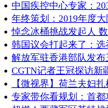
中国疾控中心专家：203
年终策划：2019年度大陆
悼念冰桶挑战发起人 数百
韩国议会打起来了：选举
解放军驻香港部队发布三
CGTN记者王冠探访新疆
【微视界】荷兰夫妇扎根青
专家带你看规划：首都功