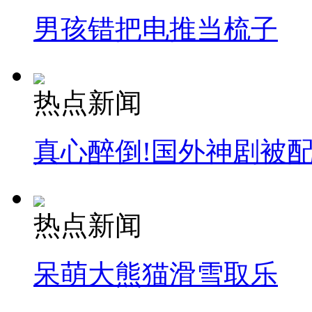
男孩错把电推当梳子
热点新闻
真心醉倒!国外神剧被
热点新闻
呆萌大熊猫滑雪取乐