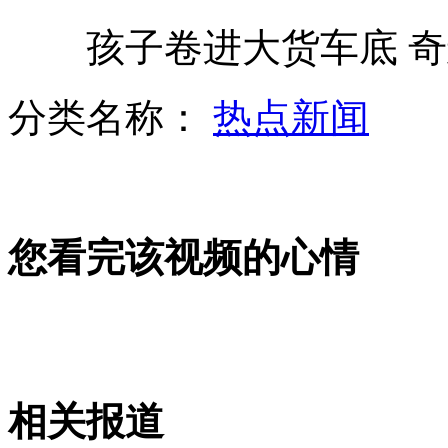
孩子卷进大货车底 奇
恐怖片《贞子》将推出3D版
分类名称：
热点新闻
美推出狗狗频道 为狗狗排遣寂寞
您看完该视频的心情
艾佛森罗德曼抵华 有兴趣加盟CBA
老人独自洗澡被要求签"生死状"
相关报道