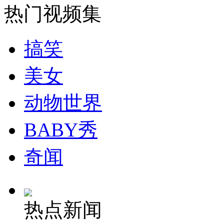
热门视频集
安徽一实载49人客车翻车
搞笑
美女
走！跟着总书记去植树
动物世界
消防员救轻生者
花炮节热闹非凡
减压"枕头大战"
BABY秀
奇闻
纽约上演“枕头大战”
热点新闻
司机酒驾遇交警 急速倒车逃窜