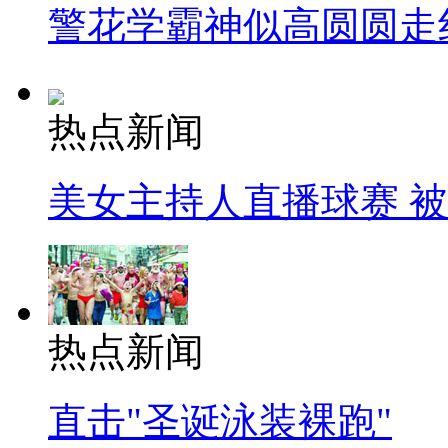
警花学霸神似高圆圆走
热点新闻
美女主持人直播球赛 
热点新闻
直击"圣诞泳装裸跑"