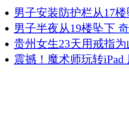
"狗狗语言翻译机" 帮助人类读懂狗狗
男子安装防护栏从17
山西运城恶犬咬伤多人 警民合力深夜将其击毙
男子半夜从19楼坠下
奇
贵州女生23天用戒指为
女孩北京地铁殴打老人 痛下狠手拳打脚踢
震撼！魔术师玩转iPad
无痛分娩是否安全 医生回应
外交部：反对强权政治霸凌主义
外交部：有关国家言论片面不公正