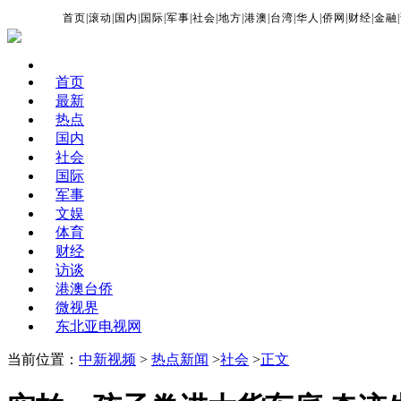
首页
|
滚动
|
国内
|
国际
|
军事
|
社会
|
地方
|
港澳
|
台湾
|
华人
|
侨网
|
财经
|
金融
|
首页
最新
热点
国内
社会
国际
军事
文娱
体育
财经
访谈
港澳台侨
微视界
东北亚电视网
当前位置：
中新视频
>
热点新闻
>
社会
>
正文