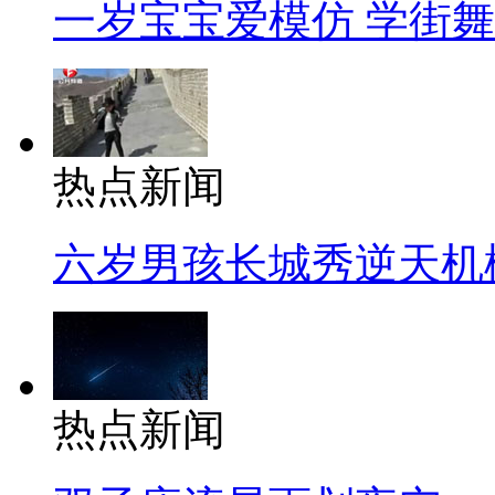
一岁宝宝爱模仿 学街
热点新闻
六岁男孩长城秀逆天机
热点新闻