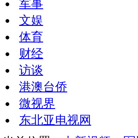
军事
文娱
体育
财经
访谈
港澳台侨
微视界
东北亚电视网