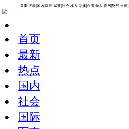
首页
|
滚动
|
国内
|
国际
|
军事
|
社会
|
地方
|
港澳
|
台湾
|
华人
|
侨网
|
财经
|
金融
|
首页
最新
热点
国内
社会
国际