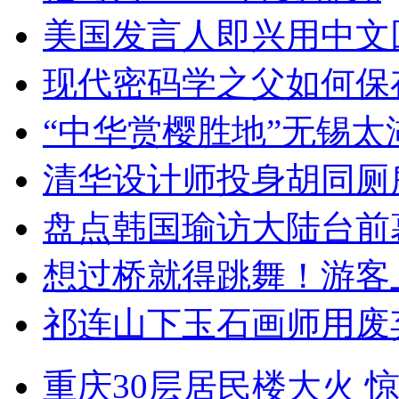
美国发言人即兴用中文
现代密码学之父如何保
“中华赏樱胜地”无锡
清华设计师投身胡同厕
盘点韩国瑜访大陆台前
想过桥就得跳舞！游客
祁连山下玉石画师用废
重庆30层居民楼大火