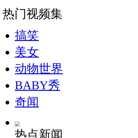
走！跟着总书记去植树
热门视频集
消防员救轻生者
花炮节热闹非凡
减压"枕头大战"
搞笑
美女
纽约上演“枕头大战”
动物世界
司机酒驾遇交警 急速倒车逃窜
BABY秀
奇闻
热点新闻