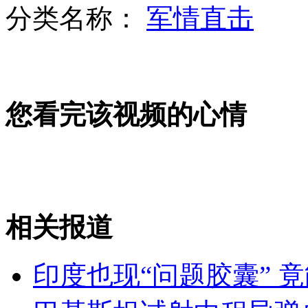
分类名称：
军情直击
深港跨境学童书包里查出百万港币
您看完该视频的心情
网站爆料蓝正龙造成大S不孕
演员杜汶泽得“怪病” 震惊娱乐圈
相关报道
山西运城恶犬咬伤多人 警民合力深夜将其击毙
印度也现“问题胶囊” 