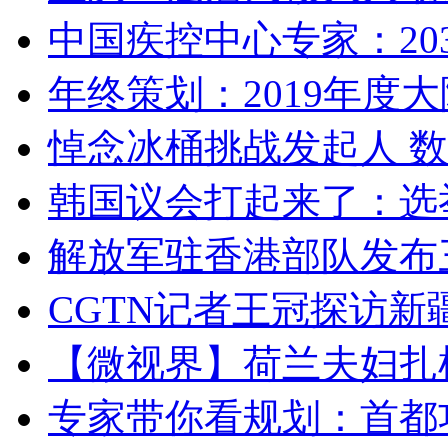
中国疾控中心专家：203
年终策划：2019年度大陆
悼念冰桶挑战发起人 数百
韩国议会打起来了：选举
解放军驻香港部队发布三
CGTN记者王冠探访新疆
【微视界】荷兰夫妇扎根青
专家带你看规划：首都功