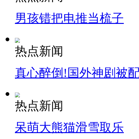
男孩错把电推当梳子
热点新闻
真心醉倒!国外神剧被
热点新闻
呆萌大熊猫滑雪取乐