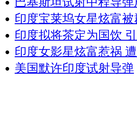
巴基斯坦试射中程导弹
女孩北京地铁殴打老人 痛下狠手拳打脚踢
印度宝莱坞女星炫富被
无痛分娩是否安全 医生回应
印度拟将茶定为国饮 
印度女影星炫富惹祸 
外交部：反对强权政治霸凌主义
美国默许印度试射导弹
外交部：有关国家言论片面不公正
安徽一实载49人客车翻车