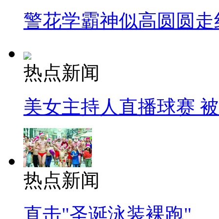
警花学霸神似高圆圆走
热点新闻
美女主持人直播球赛 
热点新闻
直击"圣诞泳装裸跑"