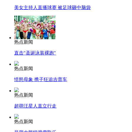
美女主持人直播球赛 被足球砸中脑袋
热点新闻
直击"圣诞泳装裸跑"
热点新闻
愤怒母象 携子狂追吉普车
热点新闻
超萌汪星人直立行走
热点新闻