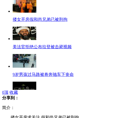
搂女开房假和尚兄弟已被刑拘
美法官拒绝公布拉登被击毙视频
9岁男孩过马路被卷奔驰车下丧命
0
顶
收藏
分享到：
美公布似金属航母掠过太阳表面照片
简介：
搂女开房求关注 假和尚兄弟已被刑拘