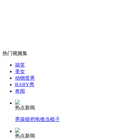
英广告卡通人物着装暴露惹众怒
山西运城恶犬咬伤多人 警民合力深夜将其击毙
热门视频集
女孩北京地铁殴打老人 痛下狠手拳打脚踢
搞笑
美女
动物世界
无痛分娩是否安全 医生回应
BABY秀
奇闻
外交部：反对强权政治霸凌主义
热点新闻
男孩错把电推当梳子
外交部：有关国家言论片面不公正
热点新闻