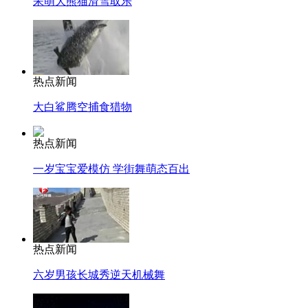
呆萌大熊猫滑雪取乐
热点新闻
大白鲨腾空捕食猎物
热点新闻
一岁宝宝爱模仿 学街舞萌态百出
热点新闻
六岁男孩长城秀逆天机械舞