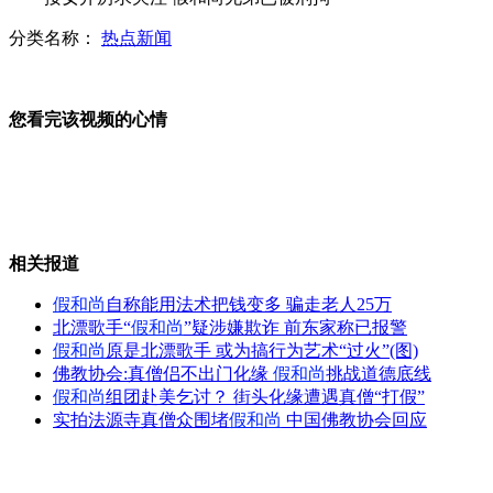
分类名称：
热点新闻
浙江千岛湖水下古城揭开神秘面纱
您看完该视频的心情
铁路警方抓获内衣藏毒女子
相关报道
药家鑫父亲被要求兑现20万案开庭
假和尚
自称能用法术把钱变多 骗走老人25万
北漂歌手“
假和尚
”疑涉嫌欺诈 前东家称已报警
假和尚
原是北漂歌手 或为搞行为艺术“过火”(图)
佛教协会:真僧侣不出门化缘
假和尚
挑战道德底线
美国公司获印度80亿美元军火订单
假和尚
组团赴美乞讨？ 街头化缘遭遇真僧“打假”
实拍法源寺真僧众围堵
假和尚
中国佛教协会回应