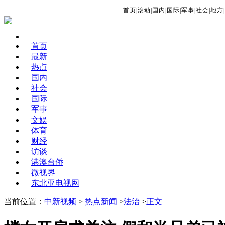
首页
|
滚动
|
国内
|
国际
|
军事
|
社会
|
地方
|
首页
最新
热点
国内
社会
国际
军事
文娱
体育
财经
访谈
港澳台侨
微视界
东北亚电视网
当前位置：
中新视频
>
热点新闻
>
法治
>
正文