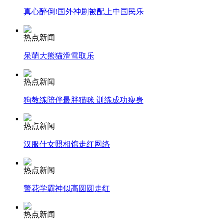
真心醉倒!国外神剧被配上中国民乐
安徽一实载49人客车翻车
热点新闻
呆萌大熊猫滑雪取乐
走！跟着总书记去植树
热点新闻
狗教练陪伴最胖猫咪 训练成功瘦身
消防员救轻生者
花炮节热闹非凡
减压"枕头大战"
热点新闻
汉服仕女照相馆走红网络
纽约上演“枕头大战”
热点新闻
警花学霸神似高圆圆走红
司机酒驾遇交警 急速倒车逃窜
热点新闻