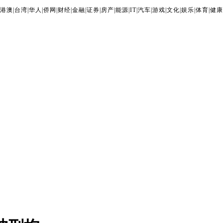
港澳
|
台湾
|
华人
|
侨网
|
财经
|
金融
|
证券
|
房产
|
能源
|
IT
|
汽车
|
游戏
|
文化
|
娱乐
|
体育
|
健康