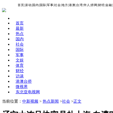
首页
|
滚动
|
国内
|
国际
|
军事
|
社会
|
地方
|
港澳
|
台湾
|
华人
|
侨网
|
财经
|
金融
|
首页
最新
热点
国内
社会
国际
军事
文娱
体育
财经
访谈
港澳台侨
微视界
东北亚电视网
当前位置：
中新视频
>
热点新闻
>
社会
>
正文