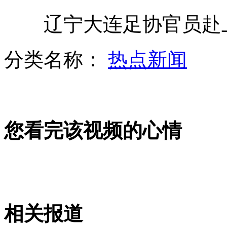
辽宁大连足协官员赴上
9岁男孩过马路被卷奔驰车下丧命
分类名称：
热点新闻
美公布似金属航母掠过太阳表面照片
您看完该视频的心情
浙江千岛湖水下古城揭开神秘面纱
铁路警方抓获内衣藏毒女子
相关报道