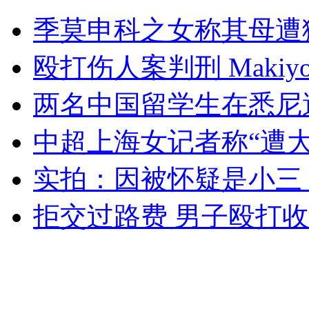
药家鑫父亲被要求兑现20万案开庭
季莫申科之女称其母遭
山西运城恶犬咬伤多人 警民合力深夜将其击毙
殴打伤人案判刑 Makiy
两名中国留学生在悉尼
女孩北京地铁殴打老人 痛下狠手拳打脚踢
中超上海女记者称“遭
实拍：因被怀疑是小三
无痛分娩是否安全 医生回应
拒交过路费 男子殴打
外交部：反对强权政治霸凌主义
外交部：有关国家言论片面不公正