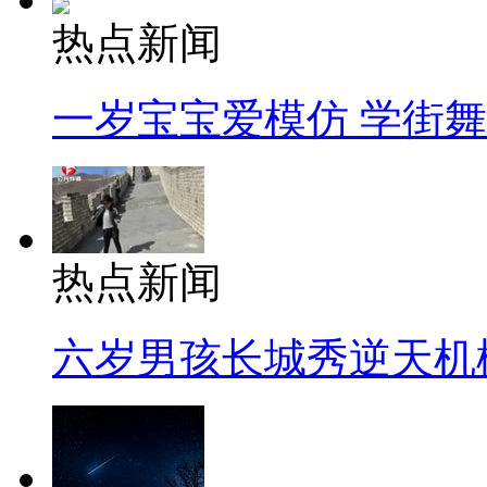
热点新闻
一岁宝宝爱模仿 学街
热点新闻
六岁男孩长城秀逆天机