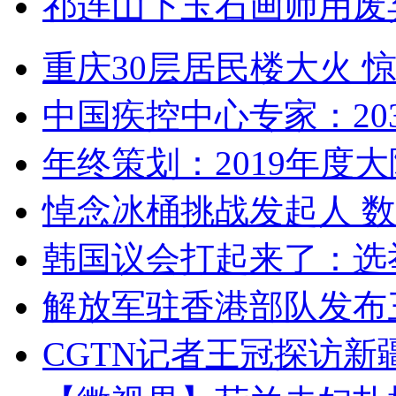
祁连山下玉石画师用废
重庆30层居民楼大火
中国疾控中心专家：203
年终策划：2019年度大陆
悼念冰桶挑战发起人 数百
韩国议会打起来了：选举
解放军驻香港部队发布三
CGTN记者王冠探访新疆