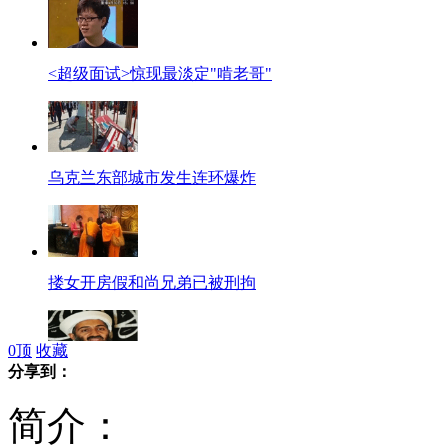
<超级面试>惊现最淡定"啃老哥"
乌克兰东部城市发生连环爆炸
搂女开房假和尚兄弟已被刑拘
0
顶
收藏
分享到：
美法官拒绝公布拉登被击毙视频
简介：