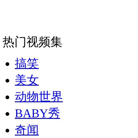
安徽一实载49人客车翻车
热门视频集
走！跟着总书记去植树
搞笑
消防员救轻生者
花炮节热闹非凡
减压"枕头大战"
美女
动物世界
纽约上演“枕头大战”
BABY秀
奇闻
司机酒驾遇交警 急速倒车逃窜