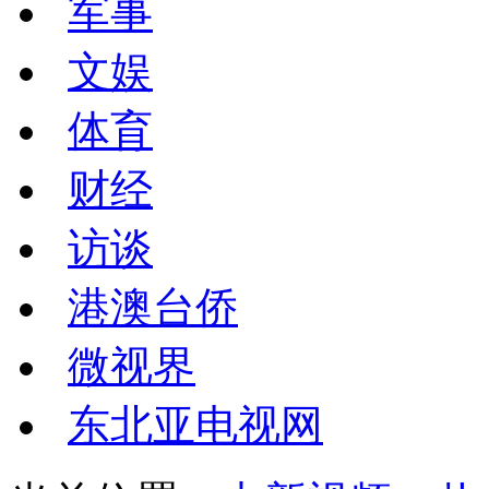
军事
文娱
体育
财经
访谈
港澳台侨
微视界
东北亚电视网