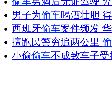
偷车
男酒后无证驾驶 
女孩北京地铁殴打老人 痛下狠手拳打脚踢
男子为
偷车
喝酒壮胆 
无痛分娩是否安全 医生回应
西班牙
偷车
案件频发 
擅跑民警穷追两公里
偷
外交部：反对强权政治霸凌主义
小偷
偷车
不成致车子受
外交部：有关国家言论片面不公正
安徽一实载49人客车翻车