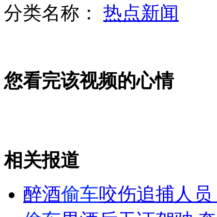
分类名称：
热点新闻
英女王用特殊钻石状水晶点燃篝火
您看完该视频的心情
高二女生手绘14省美女地图
业余爱好学造枪 一枪没打被拘
相关报道
山西运城恶犬咬伤多人 警民合力深夜将其击毙
醉酒
偷车
咬伤追捕人员