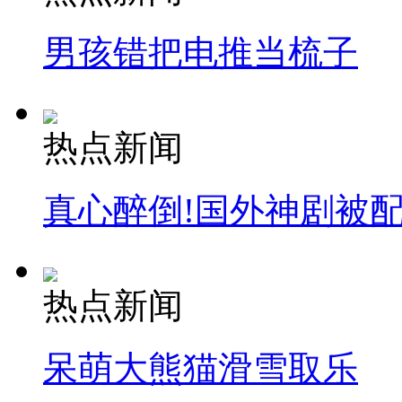
男孩错把电推当梳子
热点新闻
真心醉倒!国外神剧被
热点新闻
呆萌大熊猫滑雪取乐