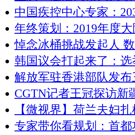
中国疾控中心专家：203
年终策划：2019年度大陆
悼念冰桶挑战发起人 数百
韩国议会打起来了：选举
解放军驻香港部队发布三
CGTN记者王冠探访新疆
【微视界】荷兰夫妇扎根青
专家带你看规划：首都功