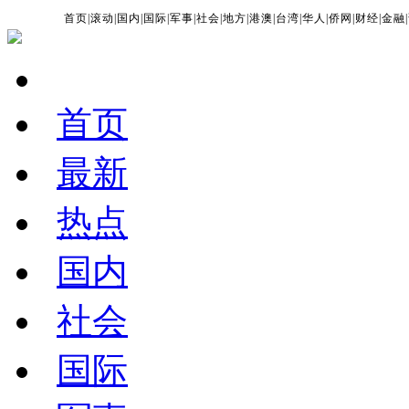
首页
|
滚动
|
国内
|
国际
|
军事
|
社会
|
地方
|
港澳
|
台湾
|
华人
|
侨网
|
财经
|
金融
|
首页
最新
热点
国内
社会
国际