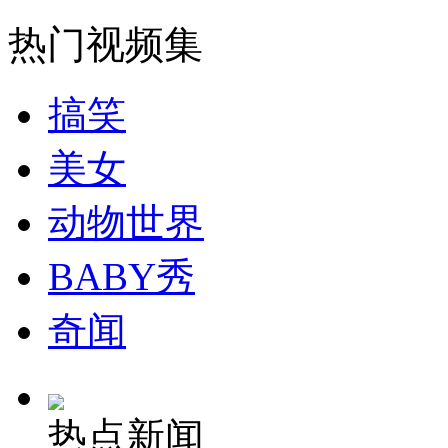
走！跟着总书记去植树
热门视频集
消防员救轻生者
花炮节热闹非凡
减压"枕头大战"
搞笑
美女
纽约上演“枕头大战”
动物世界
司机酒驾遇交警 急速倒车逃窜
BABY秀
奇闻
热点新闻