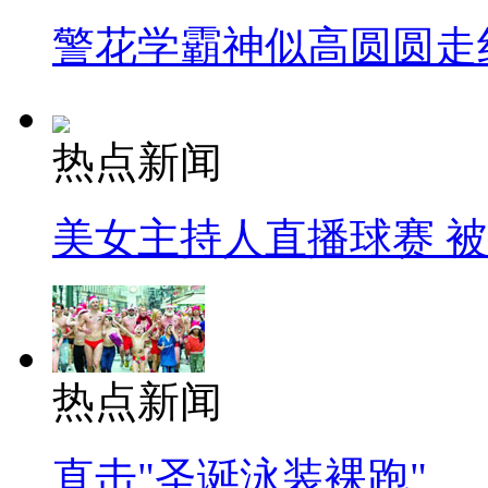
警花学霸神似高圆圆走
热点新闻
美女主持人直播球赛 
热点新闻
直击"圣诞泳装裸跑"