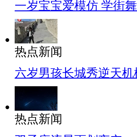
一岁宝宝爱模仿 学街
热点新闻
六岁男孩长城秀逆天机
热点新闻