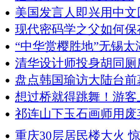
美国发言人即兴用中文
现代密码学之父如何保
“中华赏樱胜地”无锡
清华设计师投身胡同厕
盘点韩国瑜访大陆台前
想过桥就得跳舞！游客
祁连山下玉石画师用废
重庆30层居民楼大火