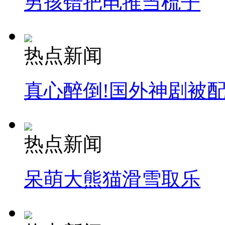
男孩错把电推当梳子
热点新闻
真心醉倒!国外神剧被
热点新闻
呆萌大熊猫滑雪取乐