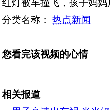
红灯被车撞飞，孩子妈妈
分类名称：
热点新闻
男子无证驾驶耍赖 撞警车咬民警
最聪明冠军狗帮主人开冰箱拿啤酒
您看完该视频的心情
捡包者索要5千元 失主被110"放鸽子"
相关报道
山西运城恶犬咬伤多人 警民合力深夜将其击毙