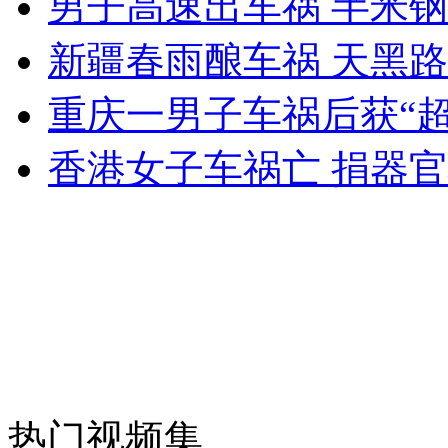
男子高速出车祸 半米
女孩北京地铁殴打老人 痛下狠手拳打脚踢
新疆春雨酿车祸 天黑
无痛分娩是否安全 医生回应
重庆一男子车祸后获“超
香港女子车祸亡 捐器官
外交部：反对强权政治霸凌主义
外交部：有关国家言论片面不公正
安徽一实载49人客车翻车
热门视频集