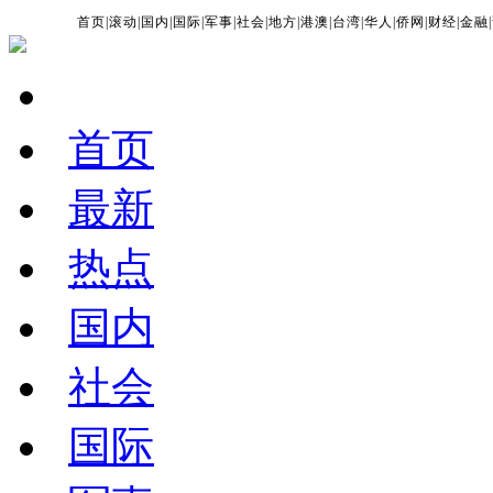
首页
|
滚动
|
国内
|
国际
|
军事
|
社会
|
地方
|
港澳
|
台湾
|
华人
|
侨网
|
财经
|
金融
|
首页
最新
热点
国内
社会
国际