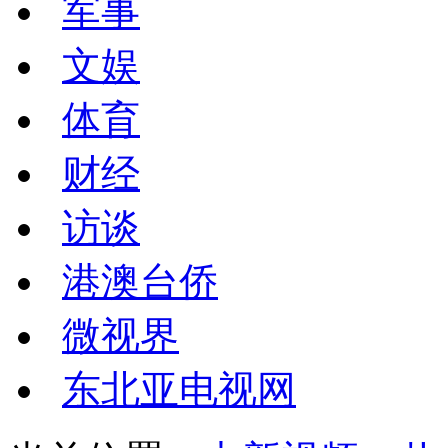
军事
文娱
体育
财经
访谈
港澳台侨
微视界
东北亚电视网