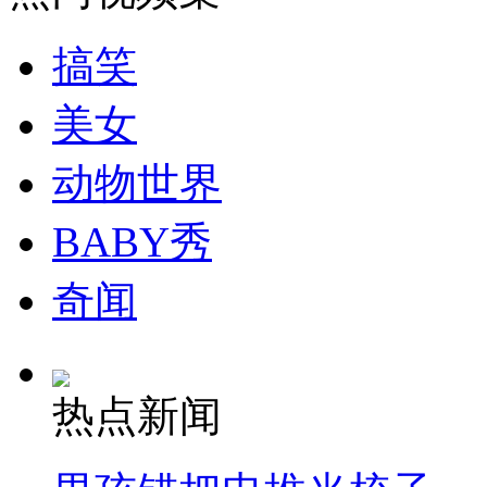
走！跟着总书记去植树
搞笑
消防员救轻生者
花炮节热闹非凡
减压"枕头大战"
美女
动物世界
纽约上演“枕头大战”
BABY秀
司机酒驾遇交警 急速倒车逃窜
奇闻
热点新闻