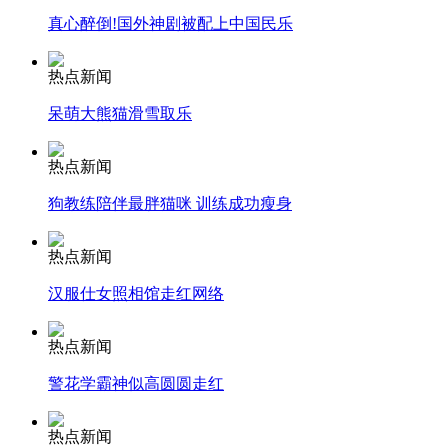
真心醉倒!国外神剧被配上中国民乐
安徽一实载49人客车翻车
热点新闻
呆萌大熊猫滑雪取乐
走！跟着总书记去植树
热点新闻
狗教练陪伴最胖猫咪 训练成功瘦身
消防员救轻生者
花炮节热闹非凡
减压"枕头大战"
热点新闻
汉服仕女照相馆走红网络
纽约上演“枕头大战”
热点新闻
警花学霸神似高圆圆走红
司机酒驾遇交警 急速倒车逃窜
热点新闻