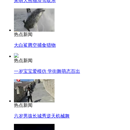
呆萌大熊猫滑雪取乐
热点新闻
大白鲨腾空捕食猎物
热点新闻
一岁宝宝爱模仿 学街舞萌态百出
热点新闻
六岁男孩长城秀逆天机械舞