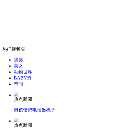
网传上海一女厕被偷拍 影像卖日本
山西运城恶犬咬伤多人 警民合力深夜将其击毙
热门视频集
女孩北京地铁殴打老人 痛下狠手拳打脚踢
搞笑
美女
动物世界
无痛分娩是否安全 医生回应
BABY秀
奇闻
外交部：反对强权政治霸凌主义
热点新闻
男孩错把电推当梳子
外交部：有关国家言论片面不公正
热点新闻