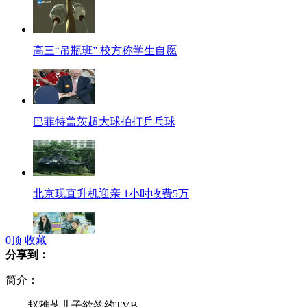
高三“吊瓶班” 校方称学生自愿
巴菲特盖茨超大球拍打乒乓球
北京现直升机迎亲 1小时收费5万
0
顶
收藏
分享到：
锋芝拍全家福被传有望复合
简介：
赵雅芝儿子欲签约TVB。