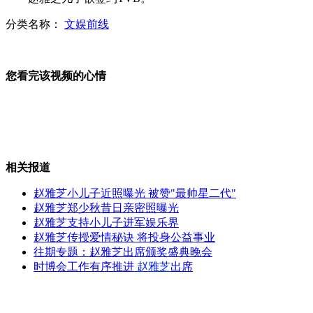
分类名称：
文娱前线
80岁婆婆靠自拍成网络红人
您看完该视频的心情
工人安全帽一坐就扁 领导的厚实
相关报道
奥迪撞宝马司机忙索赔不理伤者
赵雅芝小儿子近照曝光 被赞"最帅星二代"
赵雅芝郑少秋昔日亲密照曝光
赵雅芝支持小儿子进军娱乐界
赵雅芝传授爱情秘诀 将投身公益事业
网络遥控信用卡套现 刷出10亿
往期专题：赵雅芝出席颁奖盛典晚会
时博会工作有序推进
赵雅芝
出席