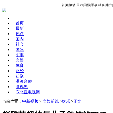
首页
|
滚动
|
国内
|
国际
|
军事
|
社会
|
地方
|
首页
最新
热点
国内
社会
国际
军事
文娱
体育
财经
访谈
港澳台侨
微视界
东北亚电视网
当前位置：
中新视频
>
文娱前线
>
娱乐
>
正文