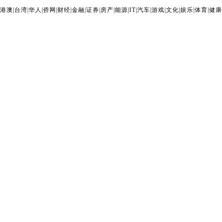
港澳
|
台湾
|
华人
|
侨网
|
财经
|
金融
|
证券
|
房产
|
能源
|
IT
|
汽车
|
游戏
|
文化
|
娱乐
|
体育
|
健康