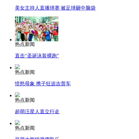
美女主持人直播球赛 被足球砸中脑袋
热点新闻
直击"圣诞泳装裸跑"
热点新闻
愤怒母象 携子狂追吉普车
热点新闻
超萌汪星人直立行走
热点新闻