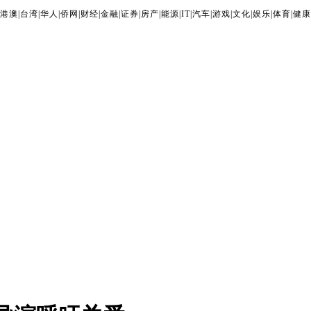
港澳
|
台湾
|
华人
|
侨网
|
财经
|
金融
|
证券
|
房产
|
能源
|
IT
|
汽车
|
游戏
|
文化
|
娱乐
|
体育
|
健康