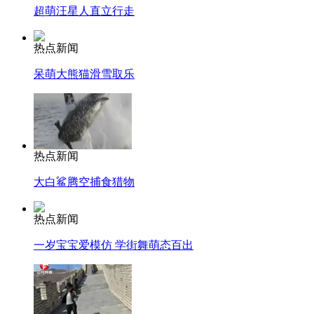
超萌汪星人直立行走
热点新闻
呆萌大熊猫滑雪取乐
热点新闻
大白鲨腾空捕食猎物
热点新闻
一岁宝宝爱模仿 学街舞萌态百出