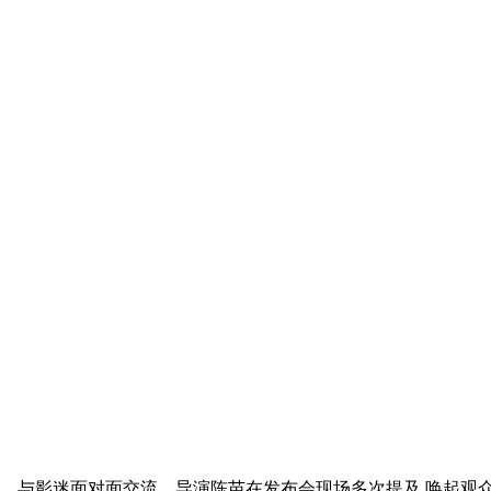
，与影迷面对面交流。导演陈苗在发布会现场多次提及,唤起观众