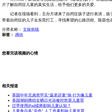
片了解自闭症儿童的真实生活，给予他们更多的关爱。
28岁小伙得怪病 一声咳嗽就吓瘫
记者在现场看到，主办方请来了自闭症孩子进行表演，孩子们
带着自闭症的儿子去东莞打工，寻找希望的心路历程。陈苗也在
分类名称：
文娱前线
标签：
感动
水果忍者营销官谈山寨 薛蛮子翻译
您看完该视频的心情
西点军校被誉美国将军摇篮
相关报道
梁光烈访问美国西点军校
英国中年兄弟患罕见“返老还童”病 行为像儿童
美国潮妈携幼女晒日光浴被控危害儿童罪
过早使用iPad或将影响儿童认知？
儿童食品多"染色" 人工色素影响儿童发育