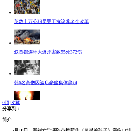
英数十万公职员罢工抗议养老金改革
叙首都连环大爆炸案致55死372伤
韩6名高僧因酒店豪赌集体辞职
0
顶
收藏
分享到：
美成功进行“标准-3”型短程导弹拦截试验
简介：
5月10日，新锐女导演陈苗携新作《星星的孩子》亲临山城