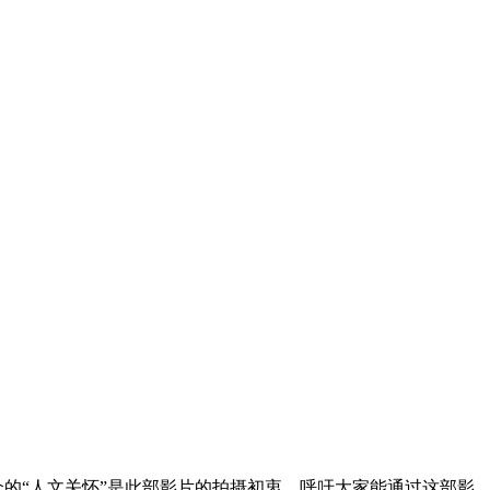
的“人文关怀”是此部影片的拍摄初衷，呼吁大家能通过这部影