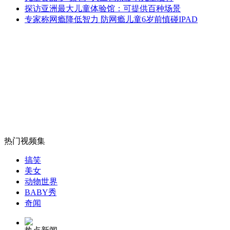
实拍：女童坠车 父亲紧急跳车救人
探访亚洲最大儿童体验馆：可提供百种场景
专家称网瘾降低智力 防网瘾儿童6岁前慎碰IPAD
山西运城恶犬咬伤多人 警民合力深夜将其击毙
女孩北京地铁殴打老人 痛下狠手拳打脚踢
无痛分娩是否安全 医生回应
热门视频集
搞笑
外交部：反对强权政治霸凌主义
美女
动物世界
BABY秀
外交部：有关国家言论片面不公正
奇闻