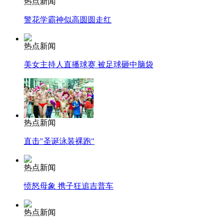
热点新闻
警花学霸神似高圆圆走红
热点新闻
美女主持人直播球赛 被足球砸中脑袋
热点新闻
直击"圣诞泳装裸跑"
热点新闻
愤怒母象 携子狂追吉普车
热点新闻