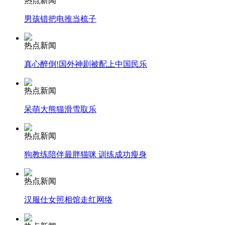
热点新闻
男孩错把电推当梳子
安徽一实载49人客车翻车
热点新闻
真心醉倒!国外神剧被配上中国民乐
走！跟着总书记去植树
热点新闻
呆萌大熊猫滑雪取乐
消防员救轻生者
花炮节热闹非凡
减压"枕头大战"
热点新闻
狗教练陪伴最胖猫咪 训练成功瘦身
纽约上演“枕头大战”
热点新闻
汉服仕女照相馆走红网络
司机酒驾遇交警 急速倒车逃窜