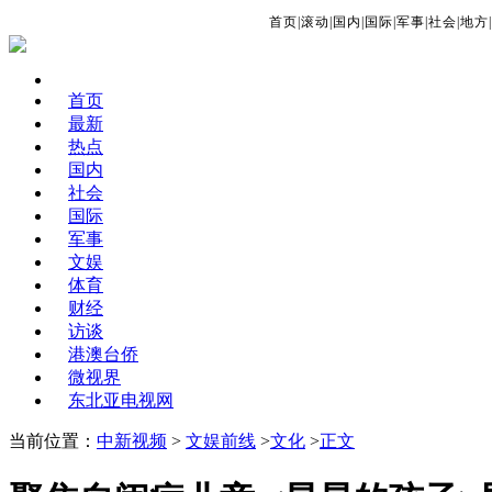
首页
|
滚动
|
国内
|
国际
|
军事
|
社会
|
地方
|
首页
最新
热点
国内
社会
国际
军事
文娱
体育
财经
访谈
港澳台侨
微视界
东北亚电视网
当前位置：
中新视频
>
文娱前线
>
文化
>
正文