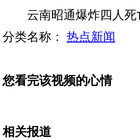
云南昭通爆炸四人死亡
阿根廷通过法案承认变性手术合法
分类名称：
热点新闻
<星星的孩子>聚焦自闭症儿童吁关爱
您看完该视频的心情
奥巴马称同身边人讨论过：支持同性婚姻
英数十万公职员罢工抗议养老金改革
相关报道