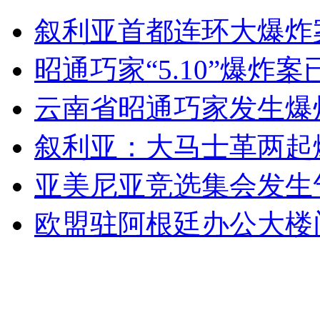
叙首都连环大爆炸案致55死372伤
叙利亚首都连环大爆炸案
山西运城恶犬咬伤多人 警民合力深夜将其击毙
昭通巧家“5.10”爆炸案
云南省昭通巧家发生爆炸
女孩北京地铁殴打老人 痛下狠手拳打脚踢
叙利亚：大马士革两起爆
亚美尼亚竞选集会发生
无痛分娩是否安全 医生回应
欧盟驻阿根廷办公大楼
外交部：反对强权政治霸凌主义
外交部：有关国家言论片面不公正