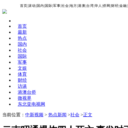
首页
|
滚动
|
国内
|
国际
|
军事
|
社会
|
地方
|
港澳
|
台湾
|
华人
|
侨网
|
财经
|
金融
|
首页
最新
热点
国内
社会
国际
军事
文娱
体育
财经
访谈
港澳台侨
微视界
东北亚电视网
当前位置：
中新视频
>
热点新闻
>
社会
>
正文