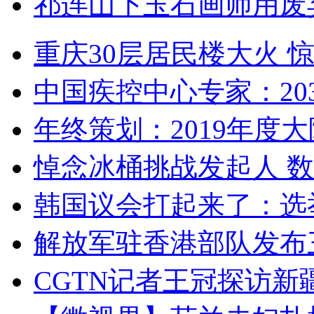
祁连山下玉石画师用废
重庆30层居民楼大火
中国疾控中心专家：203
年终策划：2019年度大陆
悼念冰桶挑战发起人 数百
韩国议会打起来了：选举
解放军驻香港部队发布三
CGTN记者王冠探访新疆