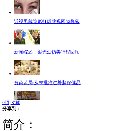
近视男戴隐形打球致视网膜脱落
新闻综述：梁光烈访美行程回顾
食药监局:从未批准过补脑保健品
0
顶
收藏
分享到：
菲反华抗议者每人能领40元
简介：