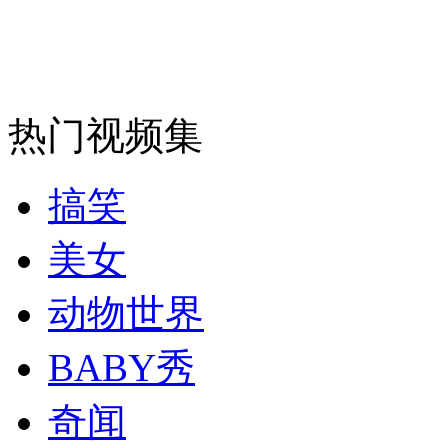
安徽一实载49人客车翻车
热门视频集
走！跟着总书记去植树
搞笑
消防员救轻生者
花炮节热闹非凡
减压"枕头大战"
美女
动物世界
纽约上演“枕头大战”
BABY秀
奇闻
司机酒驾遇交警 急速倒车逃窜