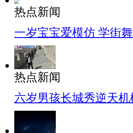
热点新闻
一岁宝宝爱模仿 学街
热点新闻
六岁男孩长城秀逆天机